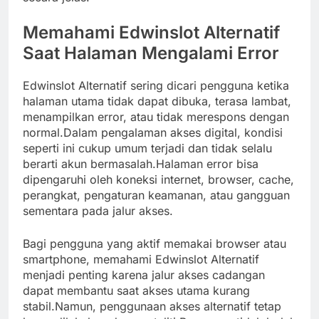
Memahami Edwinslot Alternatif
Saat Halaman Mengalami Error
Edwinslot Alternatif sering dicari pengguna ketika
halaman utama tidak dapat dibuka, terasa lambat,
menampilkan error, atau tidak merespons dengan
normal.Dalam pengalaman akses digital, kondisi
seperti ini cukup umum terjadi dan tidak selalu
berarti akun bermasalah.Halaman error bisa
dipengaruhi oleh koneksi internet, browser, cache,
perangkat, pengaturan keamanan, atau gangguan
sementara pada jalur akses.
Bagi pengguna yang aktif memakai browser atau
smartphone, memahami Edwinslot Alternatif
menjadi penting karena jalur akses cadangan
dapat membantu saat akses utama kurang
stabil.Namun, penggunaan akses alternatif tetap