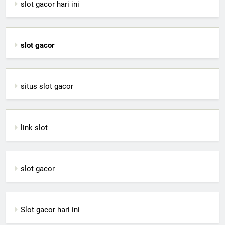
slot gacor hari ini
slot gacor
situs slot gacor
link slot
slot gacor
Slot gacor hari ini