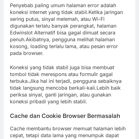
Penyebab paling umum halaman error adalah
koneksi internet yang tidak stabil.Ketika jaringan
sering putus, sinyal melemah, atau Wi-Fi
digunakan terlalu banyak perangkat, halaman
Edwinslot Alternatif bisa gagal dimuat secara
penuh.Akibatnya, pengguna melihat halaman
kosong, loading terlalu lama, atau pesan error
pada browser.
Koneksi yang tidak stabil juga bisa membuat
tombol tidak merespons atau formulir gagal
terbuka.Jika hal ini terjadi, pengguna sebaiknya
tidak langsung mencoba berkali-kali.Lebih baik
periksa sinyal, ganti jaringan, atau gunakan
koneksi pribadi yang lebih stabil.
Cache dan Cookie Browser Bermasalah
Cache membantu browser memuat halaman lebih
cepat, tetapi data lama yang menumpuk dapat