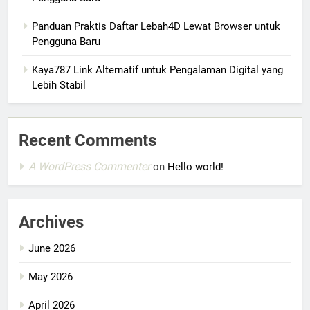
Panduan Praktis Daftar Lebah4D Lewat Browser untuk
Pengguna Baru
Kaya787 Link Alternatif untuk Pengalaman Digital yang
Lebih Stabil
Recent Comments
A WordPress Commenter
on
Hello world!
Archives
June 2026
May 2026
April 2026