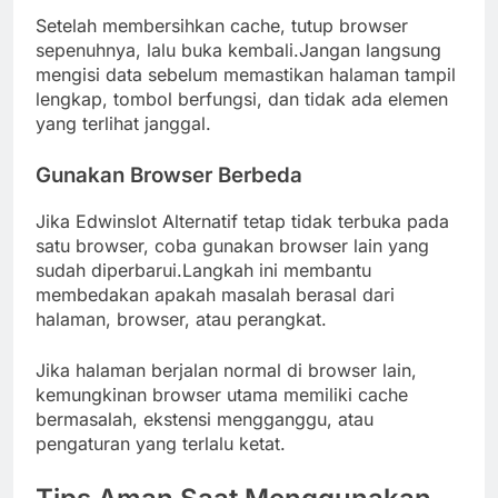
Setelah membersihkan cache, tutup browser
sepenuhnya, lalu buka kembali.Jangan langsung
mengisi data sebelum memastikan halaman tampil
lengkap, tombol berfungsi, dan tidak ada elemen
yang terlihat janggal.
Gunakan Browser Berbeda
Jika Edwinslot Alternatif tetap tidak terbuka pada
satu browser, coba gunakan browser lain yang
sudah diperbarui.Langkah ini membantu
membedakan apakah masalah berasal dari
halaman, browser, atau perangkat.
Jika halaman berjalan normal di browser lain,
kemungkinan browser utama memiliki cache
bermasalah, ekstensi mengganggu, atau
pengaturan yang terlalu ketat.