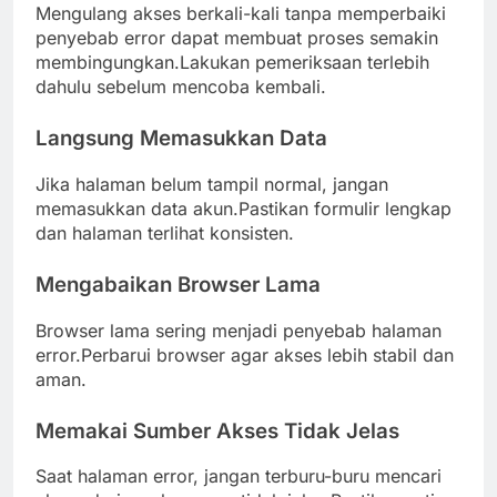
Mengulang akses berkali-kali tanpa memperbaiki
penyebab error dapat membuat proses semakin
membingungkan.Lakukan pemeriksaan terlebih
dahulu sebelum mencoba kembali.
Langsung Memasukkan Data
Jika halaman belum tampil normal, jangan
memasukkan data akun.Pastikan formulir lengkap
dan halaman terlihat konsisten.
Mengabaikan Browser Lama
Browser lama sering menjadi penyebab halaman
error.Perbarui browser agar akses lebih stabil dan
aman.
Memakai Sumber Akses Tidak Jelas
Saat halaman error, jangan terburu-buru mencari