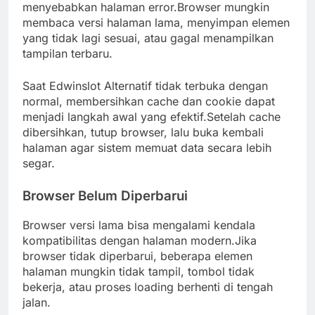
menyebabkan halaman error.Browser mungkin
membaca versi halaman lama, menyimpan elemen
yang tidak lagi sesuai, atau gagal menampilkan
tampilan terbaru.
Saat Edwinslot Alternatif tidak terbuka dengan
normal, membersihkan cache dan cookie dapat
menjadi langkah awal yang efektif.Setelah cache
dibersihkan, tutup browser, lalu buka kembali
halaman agar sistem memuat data secara lebih
segar.
Browser Belum Diperbarui
Browser versi lama bisa mengalami kendala
kompatibilitas dengan halaman modern.Jika
browser tidak diperbarui, beberapa elemen
halaman mungkin tidak tampil, tombol tidak
bekerja, atau proses loading berhenti di tengah
jalan.