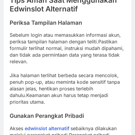
Tips Aman Saat Menggunakan
Edwinslot Alternatif
Periksa Tampilan Halaman
Sebelum login atau memasukkan informasi akun,
periksa tampilan halaman dengan teliti.Pastikan
formulir terlihat normal, instruksi mudah dipahami,
dan tidak ada permintaan data yang terasa tidak
relevan.
Jika halaman terlihat berbeda secara mencolok,
penuh pop-up, atau meminta kode sensitif tanpa
alasan jelas, hentikan proses terlebih
dahulu.Keamanan akun harus tetap menjadi
prioritas utama.
Gunakan Perangkat Pribadi
Akses
edwinslot alternatif
sebaiknya dilakukan
melalui perangkat pribadi.Perangkat pribadi