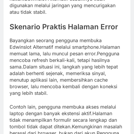
digunakan melalui jaringan yang mencurigakan
atau tidak stabil.
Skenario Praktis Halaman Error
Bayangkan seorang pengguna membuka
Edwinslot Alternatif melalui smartphone.Halaman
memuat lama, lalu muncul pesan error.Pengguna
mencoba refresh berkali-kali, tetapi hasilnya
sama.Dalam situasi ini, langkah yang lebih tepat
adalah berhenti sejenak, memeriksa sinyal,
menutup aplikasi lain, membersihkan cache
browser, lalu mencoba kembali dengan koneksi
yang lebih stabil.
Contoh lain, pengguna membuka akses melalui
laptop dengan banyak ekstensi aktif.Halaman
tidak menampilkan formulir secara lengkap dan
tombol tidak dapat ditekan.Kemungkinan masalah
berasal dari browser, bukan dari akun.Pengguna