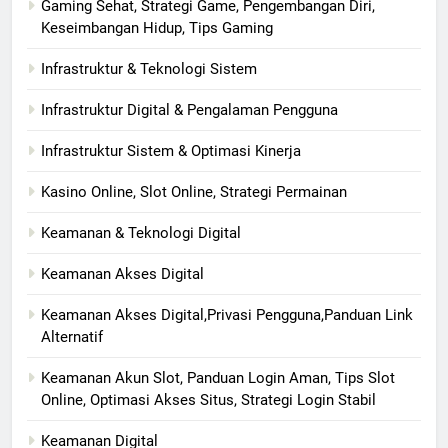
Gaming Sehat, Strategi Game, Pengembangan Diri,
Keseimbangan Hidup, Tips Gaming
Infrastruktur & Teknologi Sistem
Infrastruktur Digital & Pengalaman Pengguna
Infrastruktur Sistem & Optimasi Kinerja
Kasino Online, Slot Online, Strategi Permainan
Keamanan & Teknologi Digital
Keamanan Akses Digital
Keamanan Akses Digital,Privasi Pengguna,Panduan Link
Alternatif
Keamanan Akun Slot, Panduan Login Aman, Tips Slot
Online, Optimasi Akses Situs, Strategi Login Stabil
Keamanan Digital