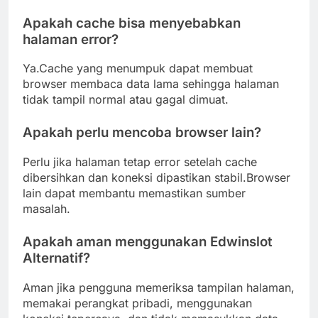
Apakah cache bisa menyebabkan
halaman error?
Ya.Cache yang menumpuk dapat membuat
browser membaca data lama sehingga halaman
tidak tampil normal atau gagal dimuat.
Apakah perlu mencoba browser lain?
Perlu jika halaman tetap error setelah cache
dibersihkan dan koneksi dipastikan stabil.Browser
lain dapat membantu memastikan sumber
masalah.
Apakah aman menggunakan Edwinslot
Alternatif?
Aman jika pengguna memeriksa tampilan halaman,
memakai perangkat pribadi, menggunakan