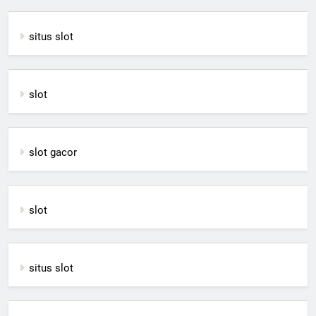
situs slot
slot
slot gacor
slot
situs slot