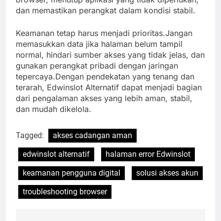
dan memastikan perangkat dalam kondisi stabil.
Keamanan tetap harus menjadi prioritas.Jangan
memasukkan data jika halaman belum tampil
normal, hindari sumber akses yang tidak jelas, dan
gunakan perangkat pribadi dengan jaringan
tepercaya.Dengan pendekatan yang tenang dan
terarah, Edwinslot Alternatif dapat menjadi bagian
dari pengalaman akses yang lebih aman, stabil,
dan mudah dikelola.
Tagged:
akses cadangan aman
edwinslot alternatif
halaman error Edwinslot
keamanan pengguna digital
solusi akses akun
troubleshooting browser