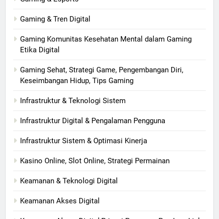
Gaming & Tren Digital
Gaming Komunitas Kesehatan Mental dalam Gaming
Etika Digital
Gaming Sehat, Strategi Game, Pengembangan Diri,
Keseimbangan Hidup, Tips Gaming
Infrastruktur & Teknologi Sistem
Infrastruktur Digital & Pengalaman Pengguna
Infrastruktur Sistem & Optimasi Kinerja
Kasino Online, Slot Online, Strategi Permainan
Keamanan & Teknologi Digital
Keamanan Akses Digital