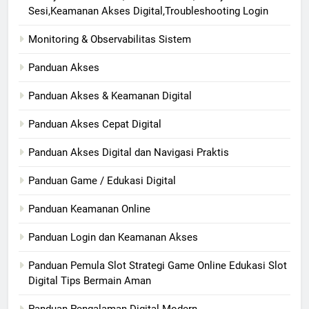
Sesi,Keamanan Akses Digital,Troubleshooting Login
Monitoring & Observabilitas Sistem
Panduan Akses
Panduan Akses & Keamanan Digital
Panduan Akses Cepat Digital
Panduan Akses Digital dan Navigasi Praktis
Panduan Game / Edukasi Digital
Panduan Keamanan Online
Panduan Login dan Keamanan Akses
Panduan Pemula Slot Strategi Game Online Edukasi Slot
Digital Tips Bermain Aman
Panduan Pengalaman Digital Modern