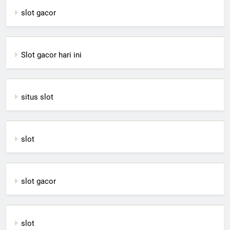
slot gacor
Slot gacor hari ini
situs slot
slot
slot gacor
slot