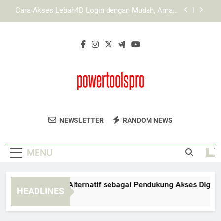
Skip
Panduan Praktis Daftar Edwinslot Lewat Browser
to
untuk Pengguna Baru
content
Panduan Praktis Daftar Lebah4D Lewat Browser
untuk Pengguna Baru
EDWINSLOT Link Alternatif sebagai Pendukung
Akses Digital yang Fleksibel
Cara Akses Lebah4D Login dengan Mudah, Aman,
dan Efisien
Panduan Praktis Daftar Edwinslot Lewat Browser
untuk Pengguna Baru
Power Tools Pro
Dapatkan Alat Pertukangan Berkualitas
Panduan Praktis Daftar Lebah4D Lewat Browser
NEWSLETTER
RANDOM NEWS
untuk Pengguna Baru
Untuk Proyek Anda Di Power Tools Pro.
Kualitas Tinggi Untuk Hasil Kerja Yang
MENU
Maksimal.
WINSLOT Link Alternatif sebagai Pendukung Akses Digital yan
HEADLINES
Month Ago