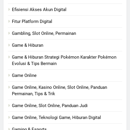
Efisiensi Akses Akun Digital
Fitur Platform Digital
Gambling, Slot Online, Permainan
Game & Hiburan
Game & Hiburan Strategi Pokémon Karakter Pokémon
Evolusi & Tips Bermain
Game Online
Game Online, Kasino Online, Slot Online, Panduan
Permainan, Tips & Trik
Game Online, Slot Online, Panduan Judi
Game Online, Teknologi Game, Hiburan Digital
Gaming & Esports