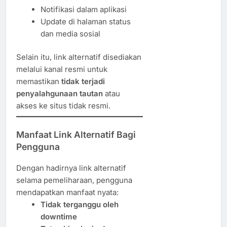
Notifikasi dalam aplikasi
Update di halaman status
dan media sosial
Selain itu, link alternatif disediakan
melalui kanal resmi untuk
memastikan
tidak terjadi
penyalahgunaan tautan
atau
akses ke situs tidak resmi.
Manfaat Link Alternatif Bagi
Pengguna
Dengan hadirnya link alternatif
selama pemeliharaan, pengguna
mendapatkan manfaat nyata:
Tidak terganggu oleh
downtime