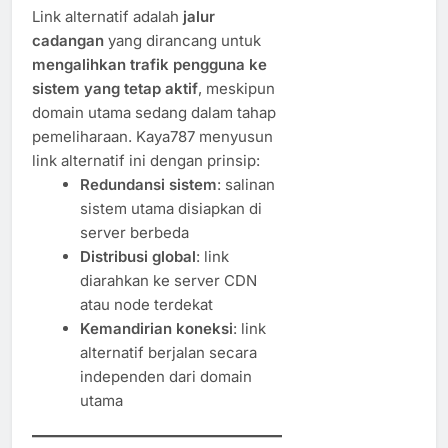
Link alternatif adalah
jalur
cadangan
yang dirancang untuk
mengalihkan trafik pengguna ke
sistem yang tetap aktif
, meskipun
domain utama sedang dalam tahap
pemeliharaan. Kaya787 menyusun
link alternatif ini dengan prinsip:
Redundansi sistem
: salinan
sistem utama disiapkan di
server berbeda
Distribusi global
: link
diarahkan ke server CDN
atau node terdekat
Kemandirian koneksi
: link
alternatif berjalan secara
independen dari domain
utama