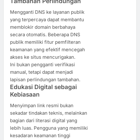
Tambahan Perlindungan
Mengganti DNS ke layanan publik
yang terpercaya dapat membantu
memblokir domain berbahaya
secara otomatis. Beberapa DNS
publik memiliki fitur pemfilteran
keamanan yang efektif mencegah
akses ke situs mencurigakan.
Ini bukan pengganti verifikasi
manual, tetapi dapat menjadi
lapisan perlindungan tambahan.
Edukasi Digital sebagai
Kebiasaan
Menyimpan link resmi bukan
sekadar tindakan teknis, melainkan
bagian dari literasi digital yang
lebih luas. Pengguna yang memiliki
kesadaran keamanan tinggi