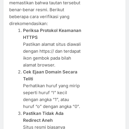
memastikan bahwa tautan tersebut
benar-benar resmi. Berikut
beberapa cara verifikasi yang
direkomendasikan:
Periksa Protokol Keamanan
HTTPS
Pastikan alamat situs diawali
dengan https:// dan terdapat
ikon gembok pada bilah
alamat browser.
Cek Ejaan Domain Secara
Teliti
Perhatikan huruf yang mirip
seperti huruf “l” kecil
dengan angka “1”, atau
huruf “o” dengan angka “0”.
Pastikan Tidak Ada
Redirect Aneh
Situs resmi biasanya