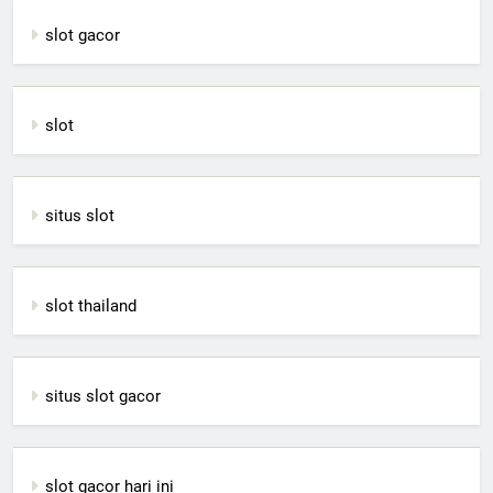
slot gacor
slot
situs slot
slot thailand
situs slot gacor
slot gacor hari ini