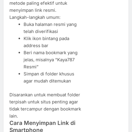
metode paling efektif untuk
menyimpan link resmi.
Langkah-langkah umum:
Buka halaman resmi yang
telah diverifikasi
Klik ikon bintang pada
address bar
Beri nama bookmark yang
jelas, misalnya “Kaya787
Resmi”
Simpan di folder khusus
agar mudah ditemukan
Disarankan untuk membuat folder
terpisah untuk situs penting agar
tidak tercampur dengan bookmark
lain.
Cara Menyimpan Link di
Smartphone