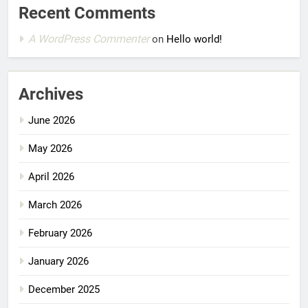
Recent Comments
A WordPress Commenter
on
Hello world!
Archives
June 2026
May 2026
April 2026
March 2026
February 2026
January 2026
December 2025