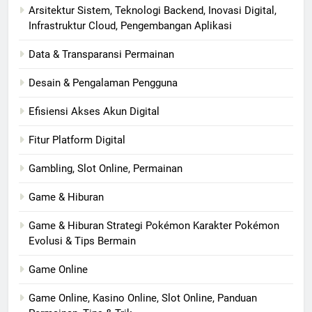
Arsitektur Sistem, Teknologi Backend, Inovasi Digital,
Infrastruktur Cloud, Pengembangan Aplikasi
Data & Transparansi Permainan
Desain & Pengalaman Pengguna
Efisiensi Akses Akun Digital
Fitur Platform Digital
Gambling, Slot Online, Permainan
Game & Hiburan
Game & Hiburan Strategi Pokémon Karakter Pokémon
Evolusi & Tips Bermain
Game Online
Game Online, Kasino Online, Slot Online, Panduan