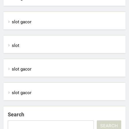
slot gacor
slot
slot gacor
slot gacor
Search
SEARCH