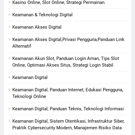
Kasino Online, Slot Online, Strategi Permainan
Keamanan & Teknologi Digital
Keamanan Akses Digital
Keamanan Akses Digital,Privasi Pengguna,Panduan Link
Alternatif
Keamanan Akun Slot, Panduan Login Aman, Tips Slot
Online, Optimasi Akses Situs, Strategi Login Stabil
Keamanan Digital
Keamanan Digital, Panduan Internet, Edukasi Pengguna,
Teknologi Online
Keamanan Digital, Panduan Teknis, Teknologi Informasi
Keamanan Digital, Sistem Otentikasi, Infrastruktur Siber,
Praktik Cybersecurity Modern, Manajemen Risiko Data