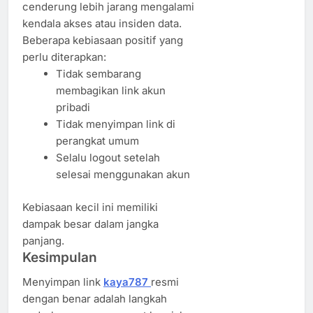
cenderung lebih jarang mengalami
kendala akses atau insiden data.
Beberapa kebiasaan positif yang
perlu diterapkan:
Tidak sembarang
membagikan link akun
pribadi
Tidak menyimpan link di
perangkat umum
Selalu logout setelah
selesai menggunakan akun
Kebiasaan kecil ini memiliki
dampak besar dalam jangka
panjang.
Kesimpulan
Menyimpan link
kaya787
resmi
dengan benar adalah langkah