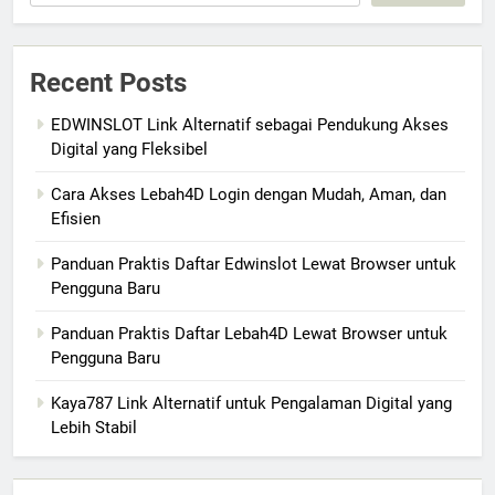
Recent Posts
EDWINSLOT Link Alternatif sebagai Pendukung Akses
Digital yang Fleksibel
Cara Akses Lebah4D Login dengan Mudah, Aman, dan
Efisien
Panduan Praktis Daftar Edwinslot Lewat Browser untuk
Pengguna Baru
Panduan Praktis Daftar Lebah4D Lewat Browser untuk
Pengguna Baru
Kaya787 Link Alternatif untuk Pengalaman Digital yang
Lebih Stabil