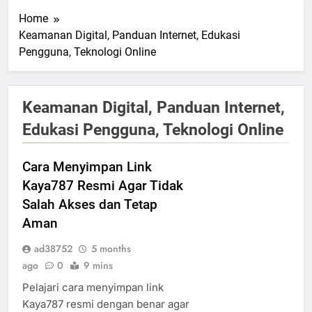
Home
Keamanan Digital, Panduan Internet, Edukasi
Pengguna, Teknologi Online
Keamanan Digital, Panduan Internet,
Edukasi Pengguna, Teknologi Online
Cara Menyimpan Link
Kaya787 Resmi Agar Tidak
Salah Akses dan Tetap
Aman
ad38752
5 months
ago
0
9 mins
Pelajari cara menyimpan link
Kaya787 resmi dengan benar agar