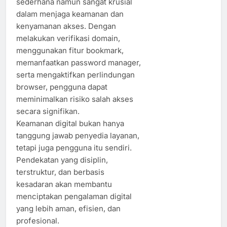
sederhana namun sangat krusial
dalam menjaga keamanan dan
kenyamanan akses. Dengan
melakukan verifikasi domain,
menggunakan fitur bookmark,
memanfaatkan password manager,
serta mengaktifkan perlindungan
browser, pengguna dapat
meminimalkan risiko salah akses
secara signifikan.
Keamanan digital bukan hanya
tanggung jawab penyedia layanan,
tetapi juga pengguna itu sendiri.
Pendekatan yang disiplin,
terstruktur, dan berbasis
kesadaran akan membantu
menciptakan pengalaman digital
yang lebih aman, efisien, dan
profesional.