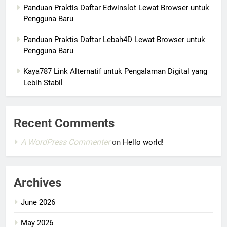
Panduan Praktis Daftar Edwinslot Lewat Browser untuk
Pengguna Baru
Panduan Praktis Daftar Lebah4D Lewat Browser untuk
Pengguna Baru
Kaya787 Link Alternatif untuk Pengalaman Digital yang
Lebih Stabil
Recent Comments
A WordPress Commenter
on
Hello world!
Archives
June 2026
May 2026