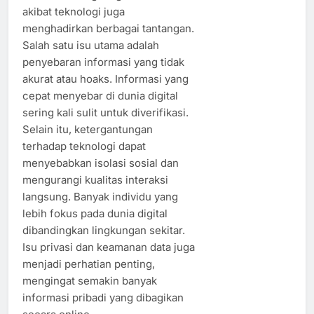
akibat teknologi juga
menghadirkan berbagai tantangan.
Salah satu isu utama adalah
penyebaran informasi yang tidak
akurat atau hoaks. Informasi yang
cepat menyebar di dunia digital
sering kali sulit untuk diverifikasi.
Selain itu, ketergantungan
terhadap teknologi dapat
menyebabkan isolasi sosial dan
mengurangi kualitas interaksi
langsung. Banyak individu yang
lebih fokus pada dunia digital
dibandingkan lingkungan sekitar.
Isu privasi dan keamanan data juga
menjadi perhatian penting,
mengingat semakin banyak
informasi pribadi yang dibagikan