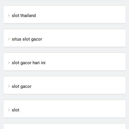
slot thailand
situs slot gacor
slot gacor hari ini
slot gacor
slot