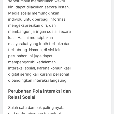
sebelumnya memerlukan waktu
kini dapat dilakukan secara instan.
Media sosial memungkinkan
individu untuk berbagi informasi,
mengekspresikan diri, dan
membangun jaringan sosial secara
luas. Hal ini menciptakan
masyarakat yang lebih terbuka dan
terhubung. Namun, di sisi lain,
perubahan ini juga dapat
mempengaruhi kedalaman
interaksi sosial, karena komunikasi
digital sering kali kurang personal
dibandingkan interaksi langsung.
Perubahan Pola Interaksi dan
Relasi Sosial
Salah satu dampak paling nyata
dari perkembangan teknologi