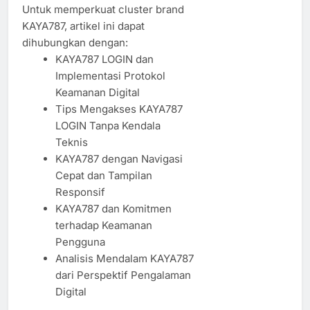
Untuk memperkuat cluster brand
KAYA787, artikel ini dapat
dihubungkan dengan:
KAYA787 LOGIN dan
Implementasi Protokol
Keamanan Digital
Tips Mengakses KAYA787
LOGIN Tanpa Kendala
Teknis
KAYA787 dengan Navigasi
Cepat dan Tampilan
Responsif
KAYA787 dan Komitmen
terhadap Keamanan
Pengguna
Analisis Mendalam KAYA787
dari Perspektif Pengalaman
Digital