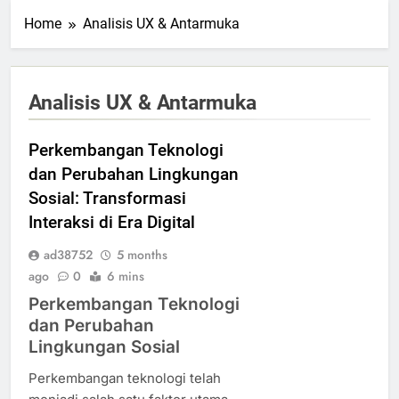
Home
Analisis UX & Antarmuka
Analisis UX & Antarmuka
Perkembangan Teknologi
dan Perubahan Lingkungan
Sosial: Transformasi
Interaksi di Era Digital
ad38752
5 months
ago
0
6 mins
Perkembangan Teknologi
dan Perubahan
Lingkungan Sosial
Perkembangan teknologi telah