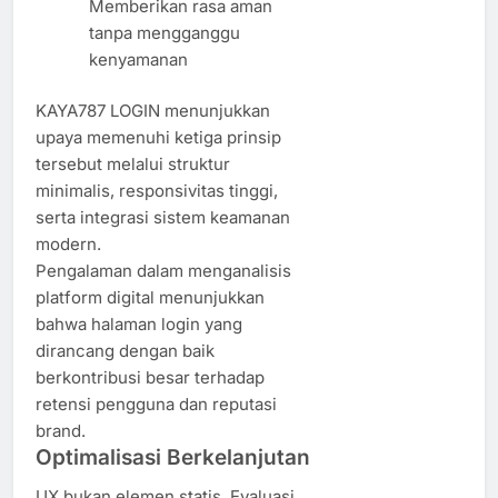
Memberikan rasa aman
tanpa mengganggu
kenyamanan
KAYA787 LOGIN menunjukkan
upaya memenuhi ketiga prinsip
tersebut melalui struktur
minimalis, responsivitas tinggi,
serta integrasi sistem keamanan
modern.
Pengalaman dalam menganalisis
platform digital menunjukkan
bahwa halaman login yang
dirancang dengan baik
berkontribusi besar terhadap
retensi pengguna dan reputasi
brand.
Optimalisasi Berkelanjutan
UX bukan elemen statis. Evaluasi