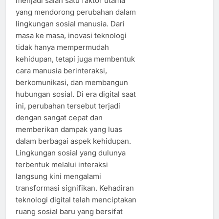
menjadi salah satu faktor utama
yang mendorong perubahan dalam
lingkungan sosial manusia. Dari
masa ke masa, inovasi teknologi
tidak hanya mempermudah
kehidupan, tetapi juga membentuk
cara manusia berinteraksi,
berkomunikasi, dan membangun
hubungan sosial. Di era digital saat
ini, perubahan tersebut terjadi
dengan sangat cepat dan
memberikan dampak yang luas
dalam berbagai aspek kehidupan.
Lingkungan sosial yang dulunya
terbentuk melalui interaksi
langsung kini mengalami
transformasi signifikan. Kehadiran
teknologi digital telah menciptakan
ruang sosial baru yang bersifat