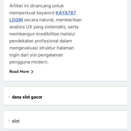
Artikel ini dirancang untuk
memperkuat keyword
KAYA787
LOGIN
secara natural, memberikan
analisis UX yang sistematis, serta
membangun kredibilitas melalui
pendekatan profesional dalam
mengevaluasi struktur halaman
login dari sisi pengalaman
pengguna modern.
Read More
dana slot gacor
slot