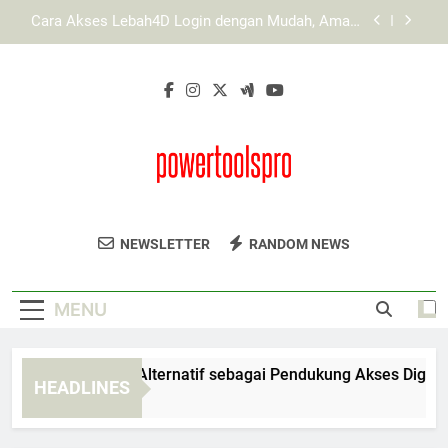
Skip
Panduan Praktis Daftar Edwinslot Lewat Browser
to
untuk Pengguna Baru
content
Panduan Praktis Daftar Lebah4D Lewat Browser
untuk Pengguna Baru
EDWINSLOT Link Alternatif sebagai Pendukung
Akses Digital yang Fleksibel
Cara Akses Lebah4D Login dengan Mudah, Aman,
dan Efisien
Panduan Praktis Daftar Edwinslot Lewat Browser
untuk Pengguna Baru
Power Tools Pro
Dapatkan Alat Pertukangan Berkualitas
Panduan Praktis Daftar Lebah4D Lewat Browser
NEWSLETTER
RANDOM NEWS
untuk Pengguna Baru
Untuk Proyek Anda Di Power Tools Pro.
Kualitas Tinggi Untuk Hasil Kerja Yang
MENU
Maksimal.
WINSLOT Link Alternatif sebagai Pendukung Akses Digital yan
HEADLINES
Month Ago