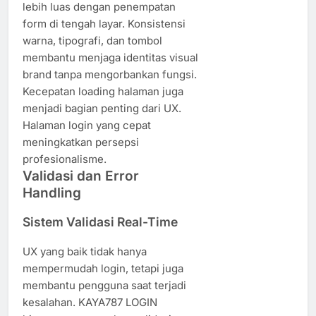
lebih luas dengan penempatan
form di tengah layar. Konsistensi
warna, tipografi, dan tombol
membantu menjaga identitas visual
brand tanpa mengorbankan fungsi.
Kecepatan loading halaman juga
menjadi bagian penting dari UX.
Halaman login yang cepat
meningkatkan persepsi
profesionalisme.
Validasi dan Error
Handling
Sistem Validasi Real-Time
UX yang baik tidak hanya
mempermudah login, tetapi juga
membantu pengguna saat terjadi
kesalahan. KAYA787 LOGIN