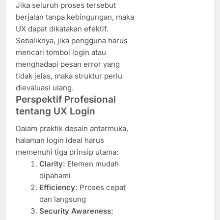
Jika seluruh proses tersebut
berjalan tanpa kebingungan, maka
UX dapat dikatakan efektif.
Sebaliknya, jika pengguna harus
mencari tombol login atau
menghadapi pesan error yang
tidak jelas, maka struktur perlu
dievaluasi ulang.
Perspektif Profesional
tentang UX Login
Dalam praktik desain antarmuka,
halaman login ideal harus
memenuhi tiga prinsip utama:
Clarity:
Elemen mudah
dipahami
Efficiency:
Proses cepat
dan langsung
Security Awareness: