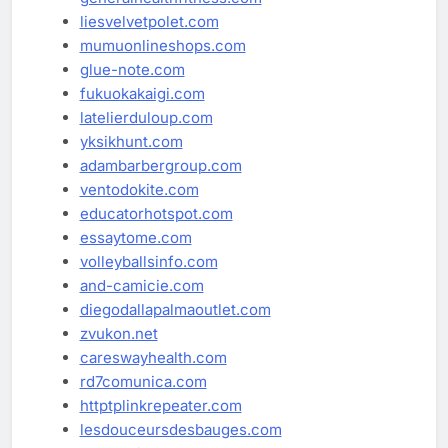
liesvelvetpolet.com
mumuonlineshops.com
glue-note.com
fukuokakaigi.com
latelierduloup.com
yksikhunt.com
adambarbergroup.com
ventodokite.com
educatorhotspot.com
essaytome.com
volleyballsinfo.com
and-camicie.com
diegodallapalmaoutlet.com
zvukon.net
careswayhealth.com
rd7comunica.com
httptplinkrepeater.com
lesdouceursdesbauges.com