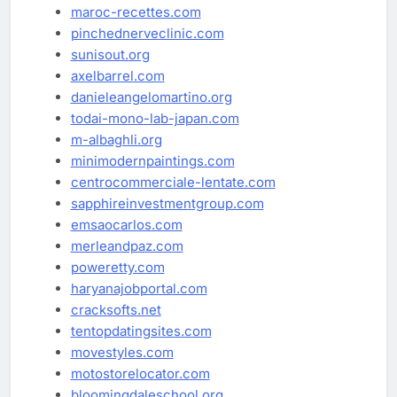
maroc-recettes.com
pinchednerveclinic.com
sunisout.org
axelbarrel.com
danieleangelomartino.org
todai-mono-lab-japan.com
m-albaghli.org
minimodernpaintings.com
centrocommerciale-lentate.com
sapphireinvestmentgroup.com
emsaocarlos.com
merleandpaz.com
poweretty.com
haryanajobportal.com
cracksofts.net
tentopdatingsites.com
movestyles.com
motostorelocator.com
bloomingdaleschool.org