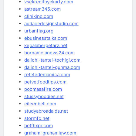
vsekreditnyekarty.com
astream345.com
clinikind.com
audacedesignstudio.com
urbanflag.org
ebusinesstalks.com
kepalabergetarz.net
bornamelanews24.com
daiichi-tantei-tochigi.com
daiichi-tantei-gunma.com
retetedemamica.com
petvetfoodtips.com
poomasafire.com
stussyhoodies.net
eileenbell.com
studyabroadaids.net
stormfc.net
betflixpr.com
graham-grahamlaw.com