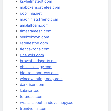
ksvhelmstedt.com
maboxensorcelee.com
popninja.net
machinistsfriend.com
amalalfoam.com
timearamesh.com
sekizdizayn.com
retunesthe.com
tiendakrona.com
riha-axis.com
brownfieldsports.net
childmall-egy.com
blossomingpress.com
windowtintingtoday.com
darkriser.com
kabmart.com
terarose.com
wrapallaboutitanddyehappy.com
trendvonal.com