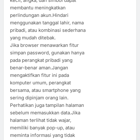
kecil, angka, dan simbol dapat
membantu meningkatkan
perlindungan akun.Hindari
menggunakan tanggal lahir, nama
pribadi, atau kombinasi sederhana
yang mudah ditebak.
Jika browser menawarkan fitur
simpan password, gunakan hanya
pada perangkat pribadi yang
benar-benar aman.Jangan
mengaktifkan fitur ini pada
komputer umum, perangkat
bersama, atau smartphone yang
sering dipinjam orang lain.
Perhatikan juga tampilan halaman
sebelum memasukkan data.Jika
halaman terlihat tidak wajar,
memiliki banyak pop-up, atau
meminta informasi yang tidak