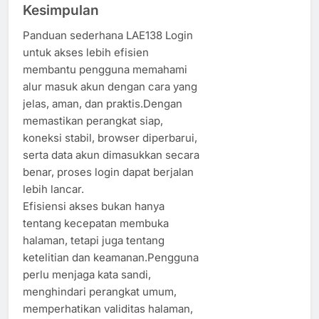
Kesimpulan
Panduan sederhana LAE138 Login
untuk akses lebih efisien
membantu pengguna memahami
alur masuk akun dengan cara yang
jelas, aman, dan praktis.Dengan
memastikan perangkat siap,
koneksi stabil, browser diperbarui,
serta data akun dimasukkan secara
benar, proses login dapat berjalan
lebih lancar.
Efisiensi akses bukan hanya
tentang kecepatan membuka
halaman, tetapi juga tentang
ketelitian dan keamanan.Pengguna
perlu menjaga kata sandi,
menghindari perangkat umum,
memperhatikan validitas halaman,