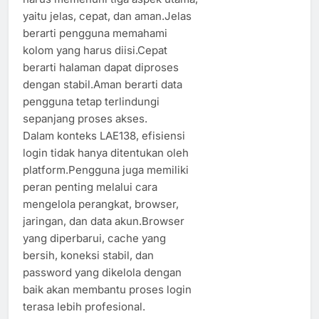
yaitu jelas, cepat, dan aman.Jelas
berarti pengguna memahami
kolom yang harus diisi.Cepat
berarti halaman dapat diproses
dengan stabil.Aman berarti data
pengguna tetap terlindungi
sepanjang proses akses.
Dalam konteks LAE138, efisiensi
login tidak hanya ditentukan oleh
platform.Pengguna juga memiliki
peran penting melalui cara
mengelola perangkat, browser,
jaringan, dan data akun.Browser
yang diperbarui, cache yang
bersih, koneksi stabil, dan
password yang dikelola dengan
baik akan membantu proses login
terasa lebih profesional.