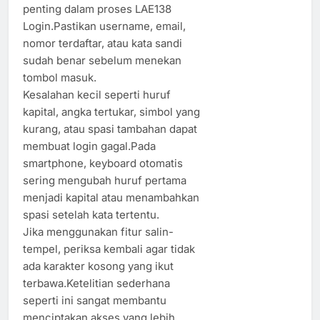
penting dalam proses LAE138
Login.Pastikan username, email,
nomor terdaftar, atau kata sandi
sudah benar sebelum menekan
tombol masuk.
Kesalahan kecil seperti huruf
kapital, angka tertukar, simbol yang
kurang, atau spasi tambahan dapat
membuat login gagal.Pada
smartphone, keyboard otomatis
sering mengubah huruf pertama
menjadi kapital atau menambahkan
spasi setelah kata tertentu.
Jika menggunakan fitur salin-
tempel, periksa kembali agar tidak
ada karakter kosong yang ikut
terbawa.Ketelitian sederhana
seperti ini sangat membantu
menciptakan akses yang lebih