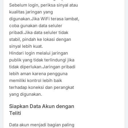
Sebelum login, periksa sinyal atau
kualitas jaringan yang
digunakan.Jika WiFi terasa lambat,
coba gunakan data seluler
pribadi.Jika data seluler tidak
stabil, pindah ke lokasi dengan
sinyal lebih kuat.
Hindari login melalui jaringan
publik yang tidak terlindungi jika
tidak diperlukan.Jaringan pribadi
lebih aman karena pengguna
memiliki kontrol lebih baik
terhadap koneksi dan perangkat
yang digunakan.
Siapkan Data Akun dengan
Teliti
Data akun menjadi bagian paling