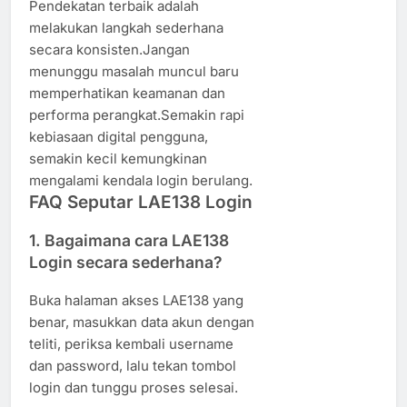
Pendekatan terbaik adalah
melakukan langkah sederhana
secara konsisten.Jangan
menunggu masalah muncul baru
memperhatikan keamanan dan
performa perangkat.Semakin rapi
kebiasaan digital pengguna,
semakin kecil kemungkinan
mengalami kendala login berulang.
FAQ Seputar LAE138 Login
1. Bagaimana cara LAE138
Login secara sederhana?
Buka halaman akses LAE138 yang
benar, masukkan data akun dengan
teliti, periksa kembali username
dan password, lalu tekan tombol
login dan tunggu proses selesai.