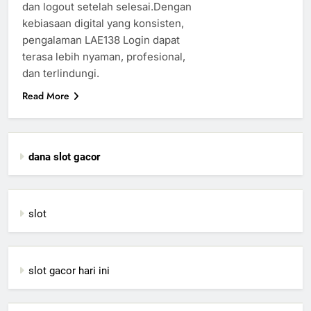
dan logout setelah selesai.Dengan
kebiasaan digital yang konsisten,
pengalaman LAE138 Login dapat
terasa lebih nyaman, profesional,
dan terlindungi.
Read More
dana slot gacor
slot
slot gacor hari ini