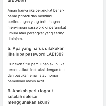
browser?
Aman hanya jika perangkat benar-
benar pribadi dan memiliki
perlindungan yang baik.Jangan
menyimpan password di perangkat
umum atau perangkat yang sering
dipinjam.
5. Apa yang harus dilakukan
jika lupa password LAE138?
Gunakan fitur pemulihan akun jika
tersedia.Ikuti instruksi dengan teliti
dan pastikan email atau nomor
pemulihan masih aktif.
6. Apakah perlu logout
setelah selesai
menggunakan akun?