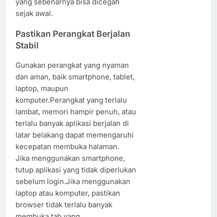
yang sebenarnya bisa dicegah
sejak awal.
Pastikan Perangkat Berjalan
Stabil
Gunakan perangkat yang nyaman
dan aman, baik smartphone, tablet,
laptop, maupun
komputer.Perangkat yang terlalu
lambat, memori hampir penuh, atau
terlalu banyak aplikasi berjalan di
latar belakang dapat memengaruhi
kecepatan membuka halaman.
Jika menggunakan smartphone,
tutup aplikasi yang tidak diperlukan
sebelum login.Jika menggunakan
laptop atau komputer, pastikan
browser tidak terlalu banyak
membuka tab yang