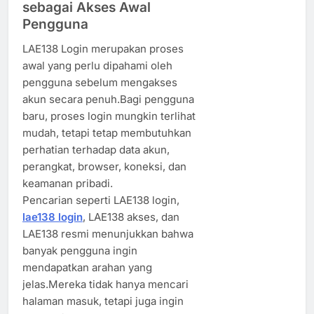
sebagai Akses Awal
Pengguna
LAE138 Login merupakan proses
awal yang perlu dipahami oleh
pengguna sebelum mengakses
akun secara penuh.Bagi pengguna
baru, proses login mungkin terlihat
mudah, tetapi tetap membutuhkan
perhatian terhadap data akun,
perangkat, browser, koneksi, dan
keamanan pribadi.
Pencarian seperti LAE138 login,
lae138 login
, LAE138 akses, dan
LAE138 resmi menunjukkan bahwa
banyak pengguna ingin
mendapatkan arahan yang
jelas.Mereka tidak hanya mencari
halaman masuk, tetapi juga ingin