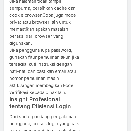
Jika halaman tidak tampil
sempurna, bersihkan cache dan
cookie browser.Coba juga mode
privat atau browser lain untuk
memastikan apakah masalah
berasal dari browser yang
digunakan.
Jika pengguna lupa password,
gunakan fitur pemulihan akun jika
tersedia.Ikuti instruksi dengan
hati-hati dan pastikan email atau
nomor pemulihan masih
aktif.Jangan membagikan kode
verifikasi kepada pihak lain.
Insight Profesional
tentang Efisiensi Login
Dari sudut pandang pengalaman
pengguna, proses login yang baik
harus memenuhi tiga aspek utama,