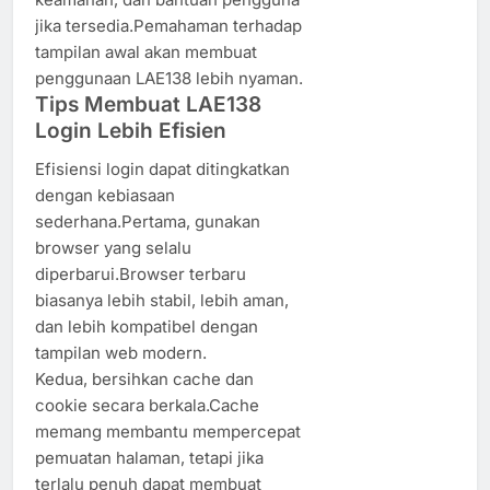
jika tersedia.Pemahaman terhadap
tampilan awal akan membuat
penggunaan LAE138 lebih nyaman.
Tips Membuat LAE138
Login Lebih Efisien
Efisiensi login dapat ditingkatkan
dengan kebiasaan
sederhana.Pertama, gunakan
browser yang selalu
diperbarui.Browser terbaru
biasanya lebih stabil, lebih aman,
dan lebih kompatibel dengan
tampilan web modern.
Kedua, bersihkan cache dan
cookie secara berkala.Cache
memang membantu mempercepat
pemuatan halaman, tetapi jika
terlalu penuh dapat membuat