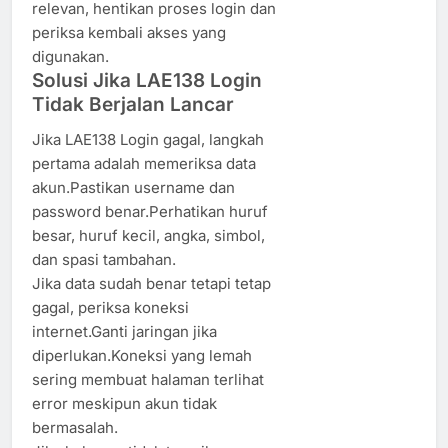
relevan, hentikan proses login dan
periksa kembali akses yang
digunakan.
Solusi Jika LAE138 Login
Tidak Berjalan Lancar
Jika LAE138 Login gagal, langkah
pertama adalah memeriksa data
akun.Pastikan username dan
password benar.Perhatikan huruf
besar, huruf kecil, angka, simbol,
dan spasi tambahan.
Jika data sudah benar tetapi tetap
gagal, periksa koneksi
internet.Ganti jaringan jika
diperlukan.Koneksi yang lemah
sering membuat halaman terlihat
error meskipun akun tidak
bermasalah.