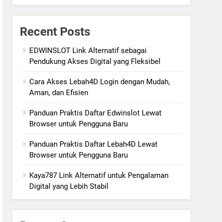
Recent Posts
EDWINSLOT Link Alternatif sebagai
Pendukung Akses Digital yang Fleksibel
Cara Akses Lebah4D Login dengan Mudah,
Aman, dan Efisien
Panduan Praktis Daftar Edwinslot Lewat
Browser untuk Pengguna Baru
Panduan Praktis Daftar Lebah4D Lewat
Browser untuk Pengguna Baru
Kaya787 Link Alternatif untuk Pengalaman
Digital yang Lebih Stabil