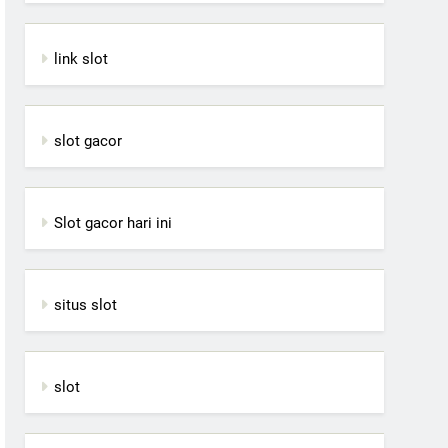
link slot
slot gacor
Slot gacor hari ini
situs slot
slot