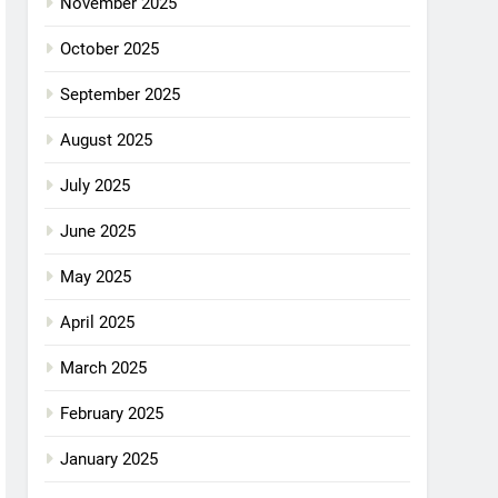
November 2025
October 2025
September 2025
August 2025
July 2025
June 2025
May 2025
April 2025
March 2025
February 2025
January 2025