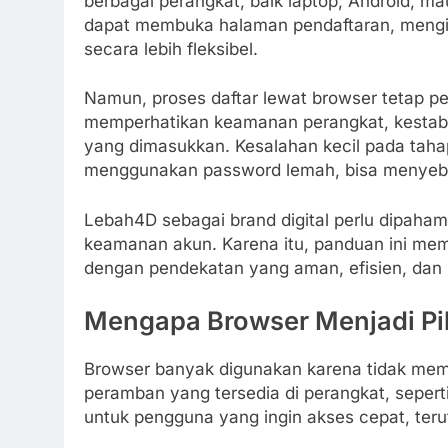
berbagai perangkat, baik laptop, Android, m
dapat membuka halaman pendaftaran, mengisi
secara lebih fleksibel.
Namun, proses daftar lewat browser tetap per
memperhatikan keamanan perangkat, kestabil
yang dimasukkan. Kesalahan kecil pada tahap
menggunakan password lemah, bisa menyebab
Lebah4D sebagai brand digital perlu dipaham
keamanan akun. Karena itu, panduan ini memb
dengan pendekatan yang aman, efisien, dan
Mengapa Browser Menjadi Pil
Browser banyak digunakan karena tidak mem
peramban yang tersedia di perangkat, seperti
untuk pengguna yang ingin akses cepat, teru