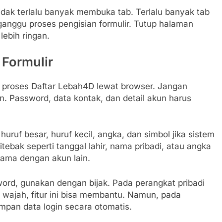
dak terlalu banyak membuka tab. Terlalu banyak tab
nggu proses pengisian formulir. Tutup halaman
lebih ringan.
Formulir
 proses Daftar Lebah4D lewat browser. Jangan
. Password, data kontak, dan detail akun harus
ruf besar, huruf kecil, angka, dan simbol jika sistem
bak seperti tanggal lahir, nama pribadi, atau angka
ama dengan akun lain.
ord, gunakan dengan bijak. Pada perangkat pribadi
an wajah, fitur ini bisa membantu. Namun, pada
pan data login secara otomatis.