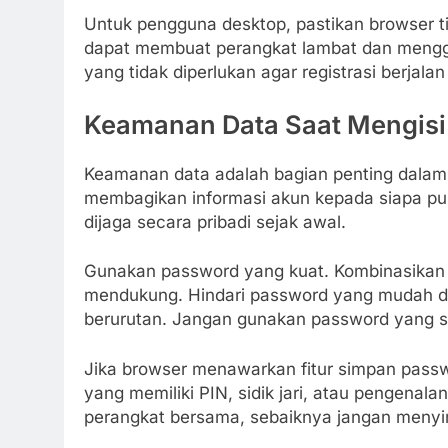
Untuk pengguna desktop, pastikan browser ti
dapat membuat perangkat lambat dan mengga
yang tidak diperlukan agar registrasi berjalan 
Keamanan Data Saat Mengisi 
Keamanan data adalah bagian penting dalam
membagikan informasi akun kepada siapa pun
dijaga secara pribadi sejak awal.
Gunakan password yang kuat. Kombinasikan hu
mendukung. Hindari password yang mudah dite
berurutan. Jangan gunakan password yang s
Jika browser menawarkan fitur simpan passw
yang memiliki PIN, sidik jari, atau pengenal
perangkat bersama, sebaiknya jangan menyim