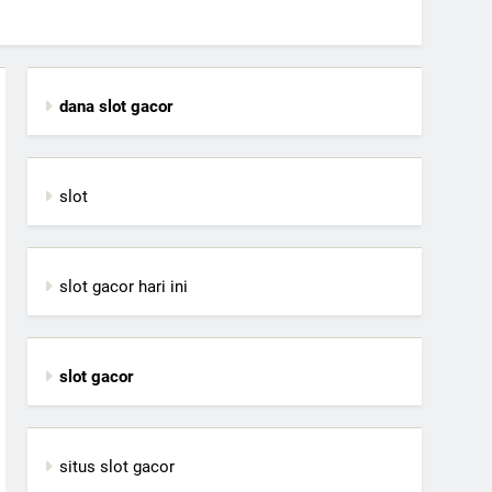
dana slot gacor
slot
slot gacor hari ini
slot gacor
situs slot gacor