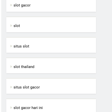
slot gacor
slot
situs slot
slot thailand
situs slot gacor
slot gacor hari ini