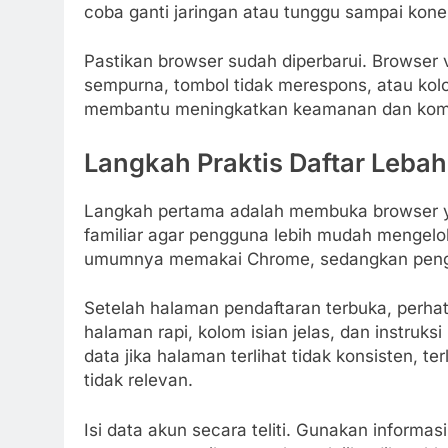
coba ganti jaringan atau tunggu sampai koneks
Pastikan browser sudah diperbarui. Browser
sempurna, tombol tidak merespons, atau kolo
membantu meningkatkan keamanan dan kompat
Langkah Praktis Daftar Leba
Langkah pertama adalah membuka browser yan
familiar agar pengguna lebih mudah mengelol
umumnya memakai Chrome, sedangkan pengg
Setelah halaman pendaftaran terbuka, perhat
halaman rapi, kolom isian jelas, dan instru
data jika halaman terlihat tidak konsisten, 
tidak relevan.
Isi data akun secara teliti. Gunakan informas