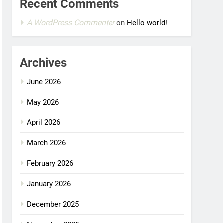
Recent Comments
A WordPress Commenter
on
Hello world!
Archives
June 2026
May 2026
April 2026
March 2026
February 2026
January 2026
December 2025