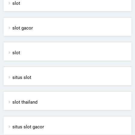
slot
slot gacor
slot
situs slot
slot thailand
situs slot gacor