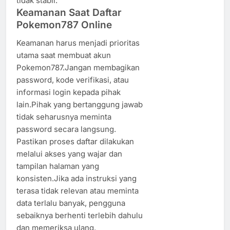
tidak stabil.
Keamanan Saat Daftar
Pokemon787 Online
Keamanan harus menjadi prioritas
utama saat membuat akun
Pokemon787.Jangan membagikan
password, kode verifikasi, atau
informasi login kepada pihak
lain.Pihak yang bertanggung jawab
tidak seharusnya meminta
password secara langsung.
Pastikan proses daftar dilakukan
melalui akses yang wajar dan
tampilan halaman yang
konsisten.Jika ada instruksi yang
terasa tidak relevan atau meminta
data terlalu banyak, pengguna
sebaiknya berhenti terlebih dahulu
dan memeriksa ulang.