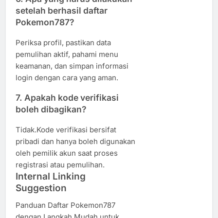
setelah berhasil daftar
Pokemon787?
Periksa profil, pastikan data
pemulihan aktif, pahami menu
keamanan, dan simpan informasi
login dengan cara yang aman.
7. Apakah kode verifikasi
boleh dibagikan?
Tidak.Kode verifikasi bersifat
pribadi dan hanya boleh digunakan
oleh pemilik akun saat proses
registrasi atau pemulihan.
Internal Linking
Suggestion
Panduan Daftar Pokemon787
dengan Langkah Mudah untuk