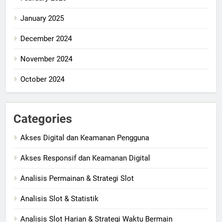
January 2025
December 2024
November 2024
October 2024
Categories
Akses Digital dan Keamanan Pengguna
Akses Responsif dan Keamanan Digital
Analisis Permainan & Strategi Slot
Analisis Slot & Statistik
Analisis Slot Harian & Strategi Waktu Bermain