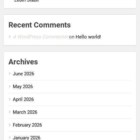
Recent Comments
A WordPress Commenter
on
Hello world!
Archives
June 2026
May 2026
April 2026
March 2026
February 2026
January 2026