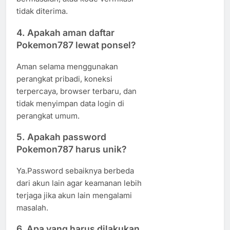
tidak diterima.
4. Apakah aman daftar
Pokemon787 lewat ponsel?
Aman selama menggunakan
perangkat pribadi, koneksi
terpercaya, browser terbaru, dan
tidak menyimpan data login di
perangkat umum.
5. Apakah password
Pokemon787 harus unik?
Ya.Password sebaiknya berbeda
dari akun lain agar keamanan lebih
terjaga jika akun lain mengalami
masalah.
6. Apa yang harus dilakukan