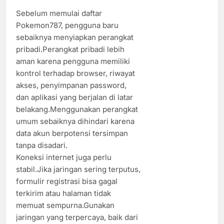
Sebelum memulai daftar
Pokemon787, pengguna baru
sebaiknya menyiapkan perangkat
pribadi.Perangkat pribadi lebih
aman karena pengguna memiliki
kontrol terhadap browser, riwayat
akses, penyimpanan password,
dan aplikasi yang berjalan di latar
belakang.Menggunakan perangkat
umum sebaiknya dihindari karena
data akun berpotensi tersimpan
tanpa disadari.
Koneksi internet juga perlu
stabil.Jika jaringan sering terputus,
formulir registrasi bisa gagal
terkirim atau halaman tidak
memuat sempurna.Gunakan
jaringan yang terpercaya, baik dari