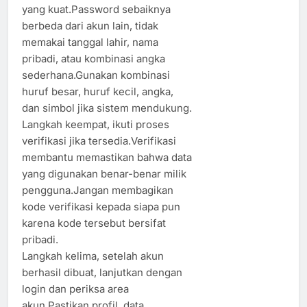
yang kuat.Password sebaiknya
berbeda dari akun lain, tidak
memakai tanggal lahir, nama
pribadi, atau kombinasi angka
sederhana.Gunakan kombinasi
huruf besar, huruf kecil, angka,
dan simbol jika sistem mendukung.
Langkah keempat, ikuti proses
verifikasi jika tersedia.Verifikasi
membantu memastikan bahwa data
yang digunakan benar-benar milik
pengguna.Jangan membagikan
kode verifikasi kepada siapa pun
karena kode tersebut bersifat
pribadi.
Langkah kelima, setelah akun
berhasil dibuat, lanjutkan dengan
login dan periksa area
akun.Pastikan profil, data