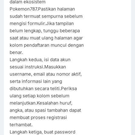
dalam ekosistem
Pokemon787.Pastikan halaman
sudah termuat sempurna sebelum
mengisi formulir.Jika tampilan
belum lengkap, tunggu beberapa
saat atau muat ulang halaman agar
kolom pendaftaran muncul dengan
benar.
Langkah kedua, isi data akun
sesuai instruksi.Masukkan
username, email atau nomor aktif,
serta informasi lain yang
dibutuhkan secara teliti.Periksa
ulang setiap kolom sebelum
melanjutkan.Kesalahan huruf,
angka, atau spasi tambahan dapat
membuat proses registrasi
terhambat.
Langkah ketiga, buat password