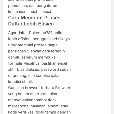
pemulihan, dan pengaturan
keamanan sudah sesuai.
Cara Membuat Proses
Daftar Lebih Efisien
Agar daftar Pokemon787 online
lebih efisien, pengguna sebaiknya
tidak memulai proses tanpa
persiapan.Siapkan data terlebih
dahulu sebelum membuka
formulir.Misalnya, pastikan email
aktif bisa diakses, password sudah
dirancang, dan koneksi dalam
kondisi stabil.
Gunakan browser terbaru.Browser
yang belum diperbarui bisa
menyebabkan tombol tidak
merespons, halaman lambat, atau
kode verifikasi tidak tampil dengan