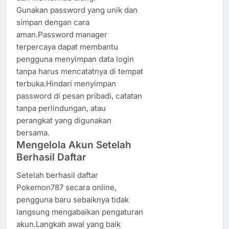
Gunakan password yang unik dan
simpan dengan cara
aman.Password manager
terpercaya dapat membantu
pengguna menyimpan data login
tanpa harus mencatatnya di tempat
terbuka.Hindari menyimpan
password di pesan pribadi, catatan
tanpa perlindungan, atau
perangkat yang digunakan
bersama.
Mengelola Akun Setelah
Berhasil Daftar
Setelah berhasil daftar
Pokemon787 secara online,
pengguna baru sebaiknya tidak
langsung mengabaikan pengaturan
akun.Langkah awal yang baik