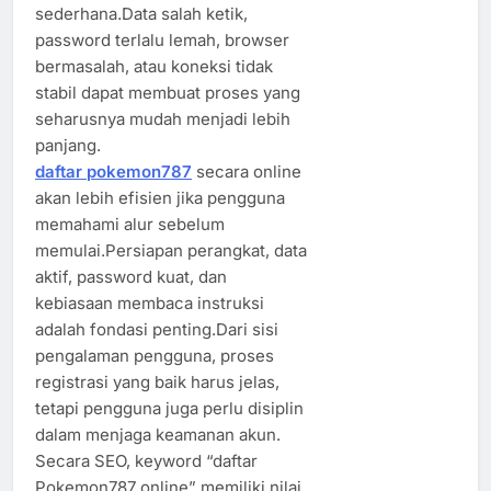
sederhana.Data salah ketik,
password terlalu lemah, browser
bermasalah, atau koneksi tidak
stabil dapat membuat proses yang
seharusnya mudah menjadi lebih
panjang.
daftar pokemon787
secara online
akan lebih efisien jika pengguna
memahami alur sebelum
memulai.Persiapan perangkat, data
aktif, password kuat, dan
kebiasaan membaca instruksi
adalah fondasi penting.Dari sisi
pengalaman pengguna, proses
registrasi yang baik harus jelas,
tetapi pengguna juga perlu disiplin
dalam menjaga keamanan akun.
Secara SEO, keyword “daftar
Pokemon787 online” memiliki nilai