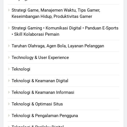
Strategi Game, Manajemen Waktu, Tips Gamer,
Keseimbangan Hidup, Produktivitas Gamer
Strategi Gaming • Komunikasi Digital • Panduan E-Sports
• Skill Kolaborasi Pemain
Taruhan Olahraga, Agen Bola, Layanan Pelanggan
Technology & User Experience
Teknologi
Teknologi & Keamanan Digital
Teknologi & Keamanan Informasi
Teknologi & Optimasi Situs
Teknologi & Pengalaman Pengguna