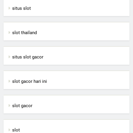
situs slot
slot thailand
situs slot gacor
slot gacor hari ini
slot gacor
slot