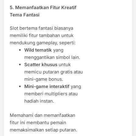
5. Memanfaatkan Fitur Kreatif
Tema Fantasi
Slot bertema fantasi biasanya
memiliki fitur tambahan untuk
mendukung gameplay, seperti:
Wild tematik
yang
menggantikan simbol lain.
Scatter khusus
untuk
memicu putaran gratis atau
mini-game bonus.
Mini-game interaktif
yang
memberi multipliers atau
hadiah instan.
Memahami dan memanfaatkan
fitur ini membantu pemain
memaksimalkan setiap putaran.