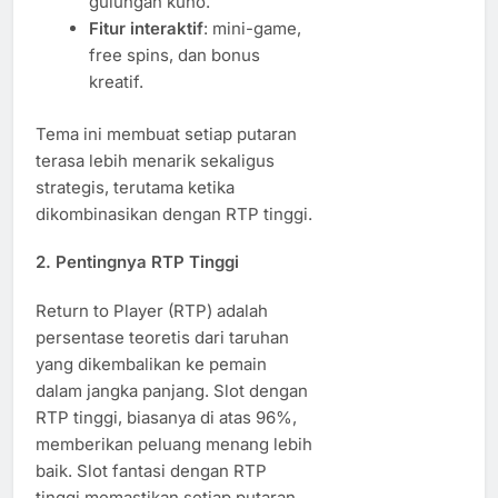
gulungan kuno.
Fitur interaktif
: mini-game,
free spins, dan bonus
kreatif.
Tema ini membuat setiap putaran
terasa lebih menarik sekaligus
strategis, terutama ketika
dikombinasikan dengan RTP tinggi.
2. Pentingnya RTP Tinggi
Return to Player (RTP) adalah
persentase teoretis dari taruhan
yang dikembalikan ke pemain
dalam jangka panjang. Slot dengan
RTP tinggi, biasanya di atas 96%,
memberikan peluang menang lebih
baik. Slot fantasi dengan RTP
tinggi memastikan setiap putaran