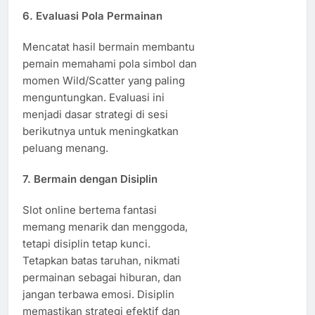
6. Evaluasi Pola Permainan
Mencatat hasil bermain membantu
pemain memahami pola simbol dan
momen Wild/Scatter yang paling
menguntungkan. Evaluasi ini
menjadi dasar strategi di sesi
berikutnya untuk meningkatkan
peluang menang.
7. Bermain dengan Disiplin
Slot online bertema fantasi
memang menarik dan menggoda,
tetapi disiplin tetap kunci.
Tetapkan batas taruhan, nikmati
permainan sebagai hiburan, dan
jangan terbawa emosi. Disiplin
memastikan strategi efektif dan