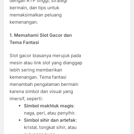
dengan RTP tinggi, strategi
bermain, dan tips untuk
memaksimalkan peluang
kemenangan.
1. Memahami Slot Gacor dan
Tema Fantasi
Slot gacor biasanya merujuk pada
mesin atau link slot yang dianggap
lebih sering memberikan
kemenangan. Tema fantasi
menambah pengalaman bermain
karena simbol dan visual yang
imersif, seperti:
Simbol makhluk magis
:
naga, peri, atau penyihir.
Simbol sihir dan artefak
:
kristal, tongkat sihir, atau