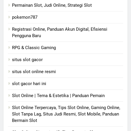
Permainan Slot, Judi Online, Strategi Slot
pokemon787
Registrasi Online, Panduan Akun Digital, Efisiensi
Pengguna Baru
RPG & Classic Gaming
situs slot gacor
situs slot online resmi
slot gacor hari ini
Slot Online | Tema & Estetika | Panduan Pemain
Slot Online Terpercaya, Tips Slot Online, Gaming Online,
Slot Tanpa Lag, Situs Judi Resmi, Slot Mobile, Panduan
Bermain Slot