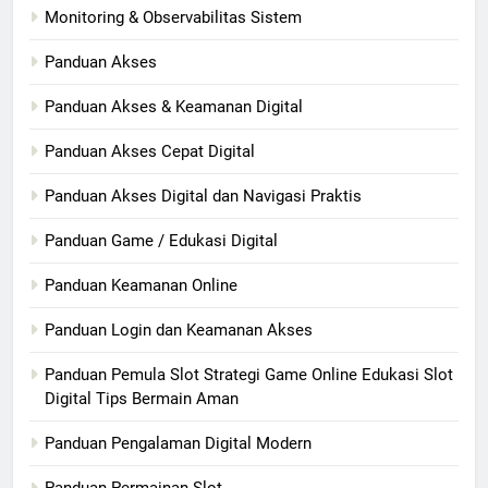
Monitoring & Observabilitas Sistem
Panduan Akses
Panduan Akses & Keamanan Digital
Panduan Akses Cepat Digital
Panduan Akses Digital dan Navigasi Praktis
Panduan Game / Edukasi Digital
Panduan Keamanan Online
Panduan Login dan Keamanan Akses
Panduan Pemula Slot Strategi Game Online Edukasi Slot
Digital Tips Bermain Aman
Panduan Pengalaman Digital Modern