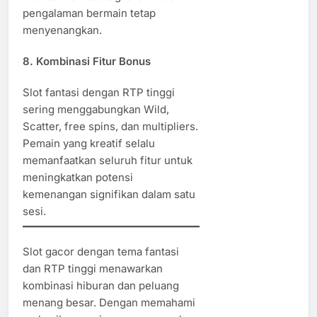
pengalaman bermain tetap
menyenangkan.
8. Kombinasi Fitur Bonus
Slot fantasi dengan RTP tinggi
sering menggabungkan Wild,
Scatter, free spins, dan multipliers.
Pemain yang kreatif selalu
memanfaatkan seluruh fitur untuk
meningkatkan potensi
kemenangan signifikan dalam satu
sesi.
Slot gacor dengan tema fantasi
dan RTP tinggi menawarkan
kombinasi hiburan dan peluang
menang besar. Dengan memahami