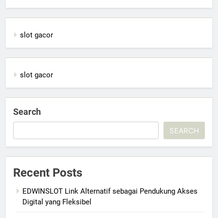
slot gacor
slot gacor
Search
SEARCH
Recent Posts
EDWINSLOT Link Alternatif sebagai Pendukung Akses
Digital yang Fleksibel