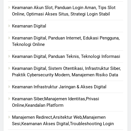
Keamanan Akun Slot, Panduan Login Aman, Tips Slot
Online, Optimasi Akses Situs, Strategi Login Stabil
Keamanan Digital
Keamanan Digital, Panduan Internet, Edukasi Pengguna,
Teknologi Online
Keamanan Digital, Panduan Teknis, Teknologi Informasi
Keamanan Digital, Sistem Otentikasi, Infrastruktur Siber,
Praktik Cybersecurity Modern, Manajemen Risiko Data
Keamanan Infrastruktur Jaringan & Akses Digital
Keamanan Siber,Manajemen Identitas,Privasi
Online,Keandalan Platform
Manajemen Redirect,Arsitektur Web,Manajemen
Sesi,Keamanan Akses Digital,Troubleshooting Login