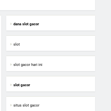
dana slot gacor
slot
slot gacor hari ini
slot gacor
situs slot gacor