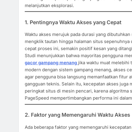
melanjutkan eksplorasi.
1. Pentingnya Waktu Akses yang Cepat
Waktu akses merujuk pada durasi yang dibutuhkan
mengklik tautan hingga halaman situs sepenuhnya 
cepat proses ini, semakin positif kesan yang ditan
Studi menunjukkan bahwa mayoritas pengguna me
gacor gampang menang
jika waktu muat melebihi t
modern dengan sistem gampang menang, akses cep
agar pengguna bisa langsung memanfaatkan fitur a
gangguan teknis. Selain itu, kecepatan akses jug
peringkat situs di mesin pencari, karena algoritma 
PageSpeed mempertimbangkan performa ini dalam 
2. Faktor yang Memengaruhi Waktu Akses
Ada beberapa faktor yang memengaruhi kecepatan 