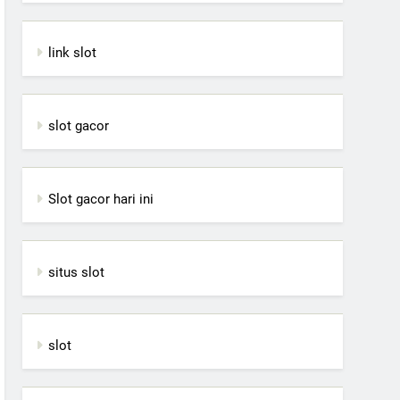
link slot
slot gacor
Slot gacor hari ini
situs slot
slot