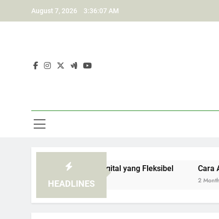
Skip
August 7, 2026
3:36:08 AM
to
content
Pow
Dapatkan A
 Pendukung Akses Digital yang Fleksibel
Cara Akses Le
2 Months Ago
HEADLINES