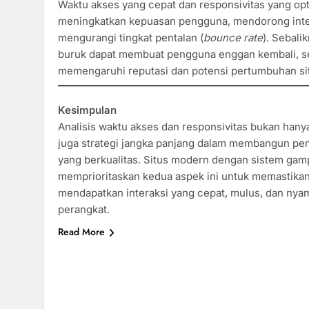
Waktu akses yang cepat dan responsivitas yang opt
meningkatkan kepuasan pengguna, mendorong inter
mengurangi tingkat pentalan (
bounce rate
). Sebali
buruk dapat membuat pengguna enggan kembali, s
memengaruhi reputasi dan potensi pertumbuhan si
Kesimpulan
Analisis waktu akses dan responsivitas bukan hanya 
juga strategi jangka panjang dalam membangun p
yang berkualitas. Situs modern dengan sistem ga
memprioritaskan kedua aspek ini untuk memastik
mendapatkan interaksi yang cepat, mulus, dan nya
perangkat.
Read More