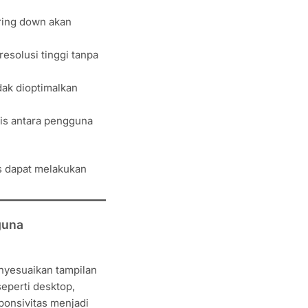
ring down akan
esolusi tinggi tanpa
dak dioptimalkan
is antara pengguna
s dapat melakukan
guna
yesuaikan tampilan
seperti desktop,
sponsivitas menjadi