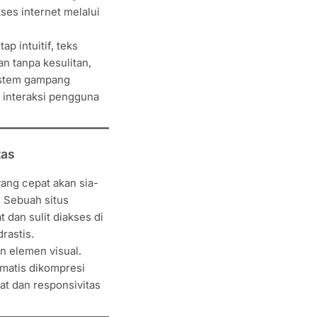
es internet melalui
p intuitif, teks
n tanpa kesulitan,
sistem gampang
 interaksi pengguna
tas
ang cepat akan sia-
a. Sebuah situs
 dan sulit diakses di
rastis.
n elemen visual.
matis dikompresi
at dan responsivitas