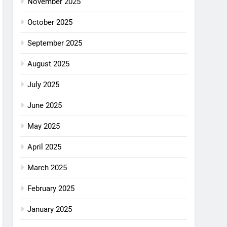
November 2025
October 2025
September 2025
August 2025
July 2025
June 2025
May 2025
April 2025
March 2025
February 2025
January 2025