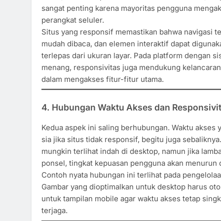
sangat penting karena mayoritas pengguna mengaks
perangkat seluler.
Situs yang responsif memastikan bahwa navigasi teta
mudah dibaca, dan elemen interaktif dapat digunaka
terlepas dari ukuran layar. Pada platform dengan 
menang, responsivitas juga mendukung kelancaran
dalam mengakses fitur-fitur utama.
4. Hubungan Waktu Akses dan Responsivi
Kedua aspek ini saling berhubungan. Waktu akses y
sia jika situs tidak responsif, begitu juga sebalikny
mungkin terlihat indah di desktop, namun jika lambat
ponsel, tingkat kepuasan pengguna akan menurun d
Contoh nyata hubungan ini terlihat pada pengelolaa
Gambar yang dioptimalkan untuk desktop harus oto
untuk tampilan mobile agar waktu akses tetap singk
terjaga.