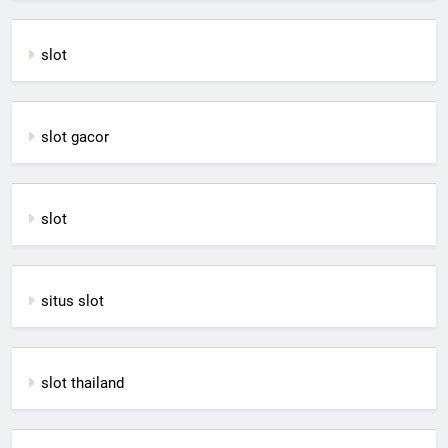
slot
slot gacor
slot
situs slot
slot thailand