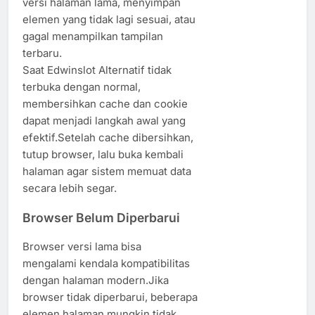
versi halaman lama, menyimpan
elemen yang tidak lagi sesuai, atau
gagal menampilkan tampilan
terbaru.
Saat Edwinslot Alternatif tidak
terbuka dengan normal,
membersihkan cache dan cookie
dapat menjadi langkah awal yang
efektif.Setelah cache dibersihkan,
tutup browser, lalu buka kembali
halaman agar sistem memuat data
secara lebih segar.
Browser Belum Diperbarui
Browser versi lama bisa
mengalami kendala kompatibilitas
dengan halaman modern.Jika
browser tidak diperbarui, beberapa
elemen halaman mungkin tidak