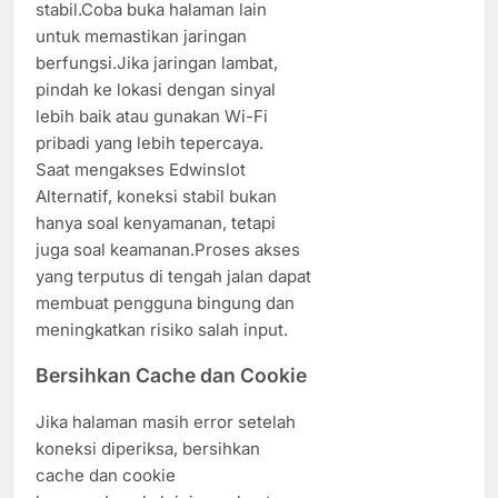
stabil.Coba buka halaman lain
untuk memastikan jaringan
berfungsi.Jika jaringan lambat,
pindah ke lokasi dengan sinyal
lebih baik atau gunakan Wi-Fi
pribadi yang lebih tepercaya.
Saat mengakses Edwinslot
Alternatif, koneksi stabil bukan
hanya soal kenyamanan, tetapi
juga soal keamanan.Proses akses
yang terputus di tengah jalan dapat
membuat pengguna bingung dan
meningkatkan risiko salah input.
Bersihkan Cache dan Cookie
Jika halaman masih error setelah
koneksi diperiksa, bersihkan
cache dan cookie