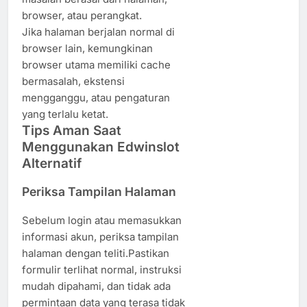
browser, atau perangkat.
Jika halaman berjalan normal di
browser lain, kemungkinan
browser utama memiliki cache
bermasalah, ekstensi
mengganggu, atau pengaturan
yang terlalu ketat.
Tips Aman Saat
Menggunakan Edwinslot
Alternatif
Periksa Tampilan Halaman
Sebelum login atau memasukkan
informasi akun, periksa tampilan
halaman dengan teliti.Pastikan
formulir terlihat normal, instruksi
mudah dipahami, dan tidak ada
permintaan data yang terasa tidak