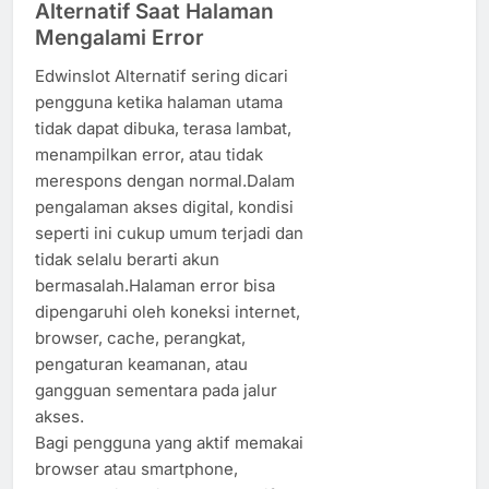
Alternatif Saat Halaman
Mengalami Error
Edwinslot Alternatif sering dicari
pengguna ketika halaman utama
tidak dapat dibuka, terasa lambat,
menampilkan error, atau tidak
merespons dengan normal.Dalam
pengalaman akses digital, kondisi
seperti ini cukup umum terjadi dan
tidak selalu berarti akun
bermasalah.Halaman error bisa
dipengaruhi oleh koneksi internet,
browser, cache, perangkat,
pengaturan keamanan, atau
gangguan sementara pada jalur
akses.
Bagi pengguna yang aktif memakai
browser atau smartphone,