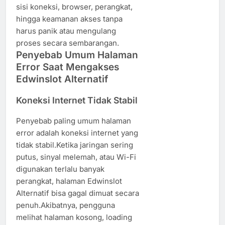
sisi koneksi, browser, perangkat,
hingga keamanan akses tanpa
harus panik atau mengulang
proses secara sembarangan.
Penyebab Umum Halaman
Error Saat Mengakses
Edwinslot Alternatif
Koneksi Internet Tidak Stabil
Penyebab paling umum halaman
error adalah koneksi internet yang
tidak stabil.Ketika jaringan sering
putus, sinyal melemah, atau Wi-Fi
digunakan terlalu banyak
perangkat, halaman Edwinslot
Alternatif bisa gagal dimuat secara
penuh.Akibatnya, pengguna
melihat halaman kosong, loading