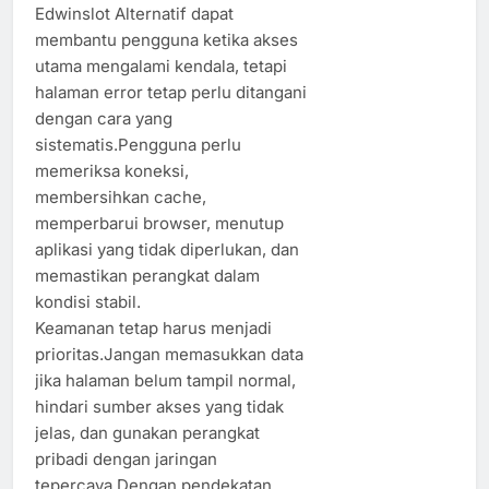
Edwinslot Alternatif dapat
membantu pengguna ketika akses
utama mengalami kendala, tetapi
halaman error tetap perlu ditangani
dengan cara yang
sistematis.Pengguna perlu
memeriksa koneksi,
membersihkan cache,
memperbarui browser, menutup
aplikasi yang tidak diperlukan, dan
memastikan perangkat dalam
kondisi stabil.
Keamanan tetap harus menjadi
prioritas.Jangan memasukkan data
jika halaman belum tampil normal,
hindari sumber akses yang tidak
jelas, dan gunakan perangkat
pribadi dengan jaringan
tepercaya.Dengan pendekatan