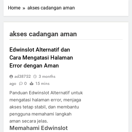
Home
akses cadangan aman
akses cadangan aman
Edwinslot Alternatif dan
Cara Mengatasi Halaman
Error dengan Aman
ad38752
3 months
ago
0
15 mins
Panduan Edwinslot Alternatif untuk
mengatasi halaman error, menjaga
akses tetap stabil, dan membantu
pengguna memahami langkah
aman secara jelas.
Memahami Edwinslot