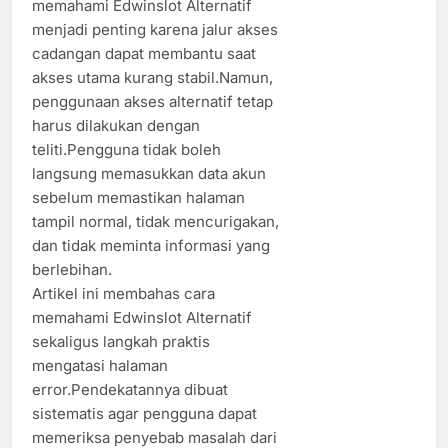
memahami Edwinslot Alternatif
menjadi penting karena jalur akses
cadangan dapat membantu saat
akses utama kurang stabil.Namun,
penggunaan akses alternatif tetap
harus dilakukan dengan
teliti.Pengguna tidak boleh
langsung memasukkan data akun
sebelum memastikan halaman
tampil normal, tidak mencurigakan,
dan tidak meminta informasi yang
berlebihan.
Artikel ini membahas cara
memahami Edwinslot Alternatif
sekaligus langkah praktis
mengatasi halaman
error.Pendekatannya dibuat
sistematis agar pengguna dapat
memeriksa penyebab masalah dari