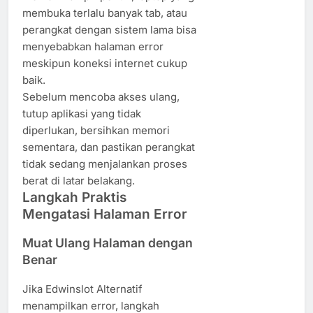
membuka terlalu banyak tab, atau
perangkat dengan sistem lama bisa
menyebabkan halaman error
meskipun koneksi internet cukup
baik.
Sebelum mencoba akses ulang,
tutup aplikasi yang tidak
diperlukan, bersihkan memori
sementara, dan pastikan perangkat
tidak sedang menjalankan proses
berat di latar belakang.
Langkah Praktis
Mengatasi Halaman Error
Muat Ulang Halaman dengan
Benar
Jika Edwinslot Alternatif
menampilkan error, langkah