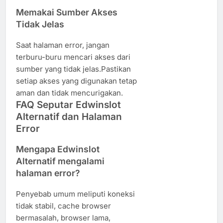
Memakai Sumber Akses
Tidak Jelas
Saat halaman error, jangan
terburu-buru mencari akses dari
sumber yang tidak jelas.Pastikan
setiap akses yang digunakan tetap
aman dan tidak mencurigakan.
FAQ Seputar Edwinslot
Alternatif dan Halaman
Error
Mengapa Edwinslot
Alternatif mengalami
halaman error?
Penyebab umum meliputi koneksi
tidak stabil, cache browser
bermasalah, browser lama,