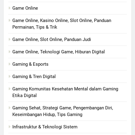
Game Online
Game Online, Kasino Online, Slot Online, Panduan
Permainan, Tips & Trik
Game Online, Slot Online, Panduan Judi
Game Online, Teknologi Game, Hiburan Digital
Gaming & Esports
Gaming & Tren Digital
Gaming Komunitas Kesehatan Mental dalam Gaming
Etika Digital
Gaming Sehat, Strategi Game, Pengembangan Diri,
Keseimbangan Hidup, Tips Gaming
Infrastruktur & Teknologi Sistem