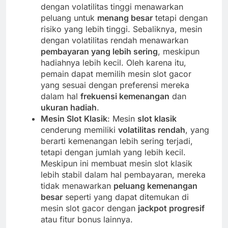
dengan volatilitas tinggi menawarkan
peluang untuk
menang besar
tetapi dengan
risiko yang lebih tinggi. Sebaliknya, mesin
dengan volatilitas rendah menawarkan
pembayaran yang lebih sering
, meskipun
hadiahnya lebih kecil. Oleh karena itu,
pemain dapat memilih mesin slot gacor
yang sesuai dengan preferensi mereka
dalam hal
frekuensi kemenangan
dan
ukuran hadiah
.
Mesin Slot Klasik
: Mesin
slot klasik
cenderung memiliki
volatilitas rendah
, yang
berarti kemenangan lebih sering terjadi,
tetapi dengan jumlah yang lebih kecil.
Meskipun ini membuat mesin slot klasik
lebih stabil dalam hal pembayaran, mereka
tidak menawarkan
peluang kemenangan
besar
seperti yang dapat ditemukan di
mesin slot gacor dengan
jackpot progresif
atau fitur bonus lainnya.