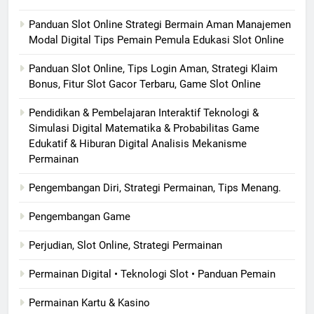
Panduan Slot Online Strategi Bermain Aman Manajemen
Modal Digital Tips Pemain Pemula Edukasi Slot Online
Panduan Slot Online, Tips Login Aman, Strategi Klaim
Bonus, Fitur Slot Gacor Terbaru, Game Slot Online
Pendidikan & Pembelajaran Interaktif Teknologi &
Simulasi Digital Matematika & Probabilitas Game
Edukatif & Hiburan Digital Analisis Mekanisme
Permainan
Pengembangan Diri, Strategi Permainan, Tips Menang.
Pengembangan Game
Perjudian, Slot Online, Strategi Permainan
Permainan Digital • Teknologi Slot • Panduan Pemain
Permainan Kartu & Kasino