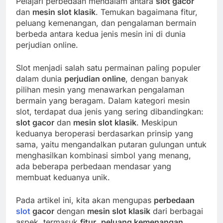
Pelajari perbedaan mendalam antara
slot gacor
dan
mesin slot klasik
. Temukan bagaimana fitur,
peluang kemenangan, dan pengalaman bermain
berbeda antara kedua jenis mesin ini di dunia
perjudian online.
Slot menjadi salah satu permainan paling populer
dalam dunia
perjudian online
, dengan banyak
pilihan mesin yang menawarkan pengalaman
bermain yang beragam. Dalam kategori mesin
slot, terdapat dua jenis yang sering dibandingkan:
slot gacor
dan
mesin slot klasik
. Meskipun
keduanya beroperasi berdasarkan prinsip yang
sama, yaitu mengandalkan putaran gulungan untuk
menghasilkan kombinasi simbol yang menang,
ada beberapa perbedaan mendasar yang
membuat keduanya unik.
Pada artikel ini, kita akan mengupas
perbedaan
slot
gacor
dengan
mesin slot klasik
dari berbagai
aspek, termasuk
fitur
,
peluang kemenangan
,