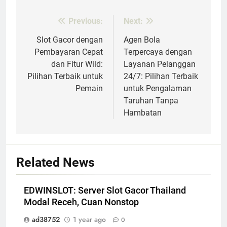
Previous:
Next:
Post
navigation
Slot Gacor dengan
Agen Bola
Pembayaran Cepat
Terpercaya dengan
dan Fitur Wild:
Layanan Pelanggan
Pilihan Terbaik untuk
24/7: Pilihan Terbaik
Pemain
untuk Pengalaman
Taruhan Tanpa
Hambatan
Related News
EDWINSLOT: Server Slot Gacor Thailand
Modal Receh, Cuan Nonstop
ad38752
1 year ago
0