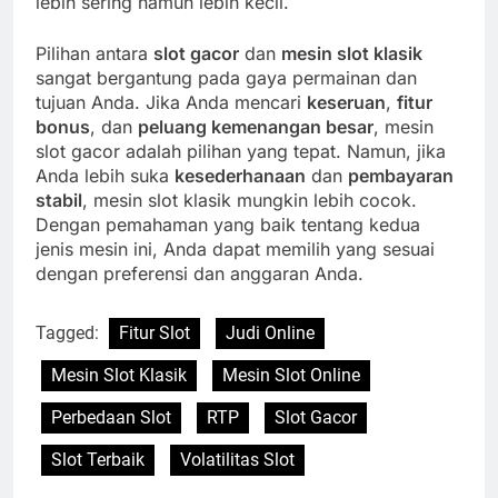
lebih sering namun lebih kecil.
Pilihan antara
slot gacor
dan
mesin slot klasik
sangat bergantung pada gaya permainan dan
tujuan Anda. Jika Anda mencari
keseruan
,
fitur
bonus
, dan
peluang kemenangan besar
, mesin
slot gacor adalah pilihan yang tepat. Namun, jika
Anda lebih suka
kesederhanaan
dan
pembayaran
stabil
, mesin slot klasik mungkin lebih cocok.
Dengan pemahaman yang baik tentang kedua
jenis mesin ini, Anda dapat memilih yang sesuai
dengan preferensi dan anggaran Anda.
Tagged:
Fitur Slot
Judi Online
Mesin Slot Klasik
Mesin Slot Online
Perbedaan Slot
RTP
Slot Gacor
Slot Terbaik
Volatilitas Slot