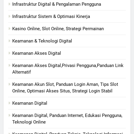
Infrastruktur Digital & Pengalaman Pengguna
Infrastruktur Sistem & Optimasi Kinerja
Kasino Online, Slot Online, Strategi Permainan
Keamanan & Teknologi Digital
Keamanan Akses Digital
Keamanan Akses Digital,Privasi Pengguna,Panduan Link
Alternatif
Keamanan Akun Slot, Panduan Login Aman, Tips Slot
Online, Optimasi Akses Situs, Strategi Login Stabil
Keamanan Digital
Keamanan Digital, Panduan Internet, Edukasi Pengguna,
Teknologi Online