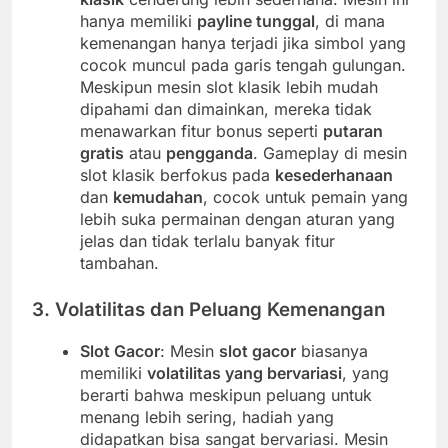
hanya memiliki
payline tunggal
, di mana
kemenangan hanya terjadi jika simbol yang
cocok muncul pada garis tengah gulungan.
Meskipun mesin slot klasik lebih mudah
dipahami dan dimainkan, mereka tidak
menawarkan fitur bonus seperti
putaran
gratis
atau
pengganda
. Gameplay di mesin
slot klasik berfokus pada
kesederhanaan
dan
kemudahan
, cocok untuk pemain yang
lebih suka permainan dengan aturan yang
jelas dan tidak terlalu banyak fitur
tambahan.
3.
Volatilitas dan Peluang Kemenangan
Slot Gacor
: Mesin
slot gacor
biasanya
memiliki
volatilitas yang bervariasi
, yang
berarti bahwa meskipun peluang untuk
menang lebih sering, hadiah yang
didapatkan bisa sangat bervariasi. Mesin