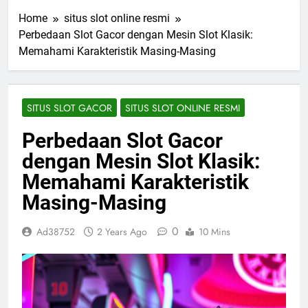
Home
situs slot online resmi
Perbedaan Slot Gacor dengan Mesin Slot Klasik:
Memahami Karakteristik Masing-Masing
SITUS SLOT GACOR
SITUS SLOT ONLINE RESMI
Perbedaan Slot Gacor
dengan Mesin Slot Klasik:
Memahami Karakteristik
Masing-Masing
0
Ad38752
2 Years Ago
10 Mins