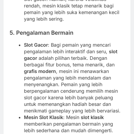
rendah, mesin klasik tetap menarik bagi
pemain yang lebih suka kemenangan kecil
yang lebih sering.
5.
Pengalaman Bermain
Slot Gacor
: Bagi pemain yang mencari
pengalaman lebih interaktif dan seru,
slot
gacor
adalah pilihan terbaik. Dengan
berbagai fitur bonus, tema menarik, dan
grafis modern
, mesin ini menawarkan
pengalaman yang lebih mendalam dan
menyenangkan. Pemain yang lebih
berpengalaman cenderung memilih mesin
slot gacor karena lebih banyak peluang
untuk memenangkan hadiah besar dan
menikmati gameplay yang lebih bervariasi.
Mesin Slot Klasik
: Mesin
slot klasik
memberikan pengalaman bermain yang
lebih sederhana dan mudah dimengerti.