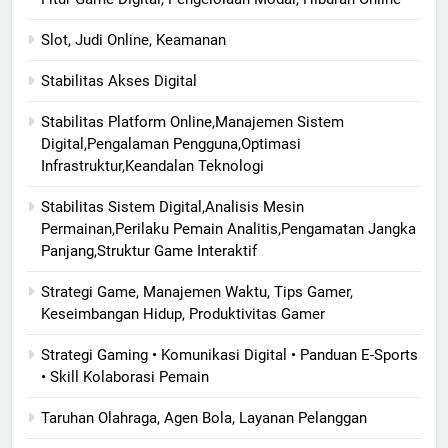
Slot, Judi Online, Keamanan
Stabilitas Akses Digital
Stabilitas Platform Online,Manajemen Sistem
Digital,Pengalaman Pengguna,Optimasi
Infrastruktur,Keandalan Teknologi
Stabilitas Sistem Digital,Analisis Mesin
Permainan,Perilaku Pemain Analitis,Pengamatan Jangka
Panjang,Struktur Game Interaktif
Strategi Game, Manajemen Waktu, Tips Gamer,
Keseimbangan Hidup, Produktivitas Gamer
Strategi Gaming • Komunikasi Digital • Panduan E-Sports
• Skill Kolaborasi Pemain
Taruhan Olahraga, Agen Bola, Layanan Pelanggan