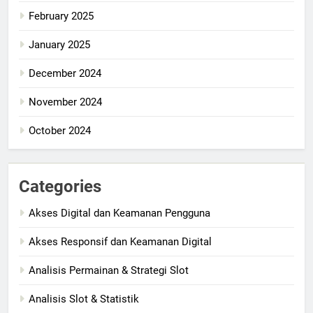
February 2025
January 2025
December 2024
November 2024
October 2024
Categories
Akses Digital dan Keamanan Pengguna
Akses Responsif dan Keamanan Digital
Analisis Permainan & Strategi Slot
Analisis Slot & Statistik