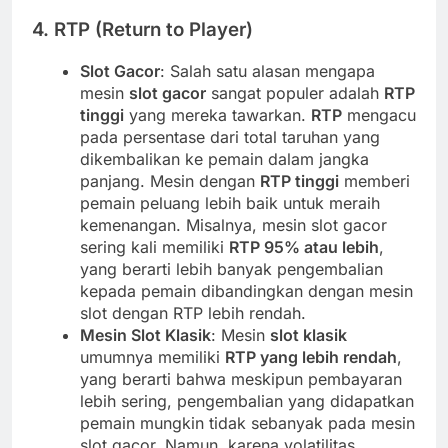
4.
RTP (Return to Player)
Slot Gacor
: Salah satu alasan mengapa
mesin
slot gacor
sangat populer adalah
RTP
tinggi
yang mereka tawarkan.
RTP
mengacu
pada persentase dari total taruhan yang
dikembalikan ke pemain dalam jangka
panjang. Mesin dengan
RTP tinggi
memberi
pemain peluang lebih baik untuk meraih
kemenangan. Misalnya, mesin slot gacor
sering kali memiliki
RTP 95% atau lebih
,
yang berarti lebih banyak pengembalian
kepada pemain dibandingkan dengan mesin
slot dengan RTP lebih rendah.
Mesin Slot Klasik
: Mesin
slot klasik
umumnya memiliki
RTP yang lebih rendah
,
yang berarti bahwa meskipun pembayaran
lebih sering, pengembalian yang didapatkan
pemain mungkin tidak sebanyak pada mesin
slot gacor. Namun, karena volatilitas