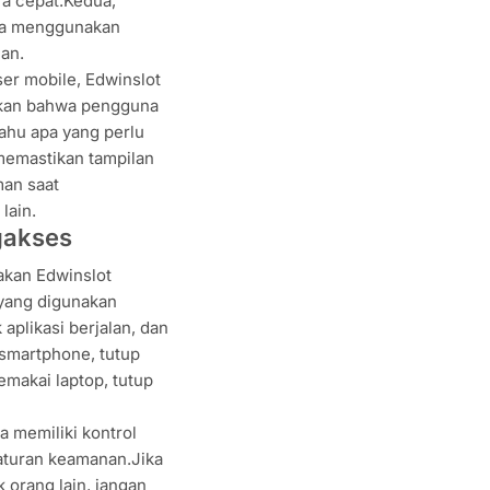
a cepat.Kedua,
ara menggunakan
man.
ser mobile, Edwinslot
kkan bahwa pengguna
ahu apa yang perlu
emastikan tampilan
man saat
lain.
gakses
akan Edwinslot
 yang digunakan
 aplikasi berjalan, dan
 smartphone, tutup
emakai laptop, tutup
a memiliki kontrol
aturan keamanan.Jika
orang lain, jangan