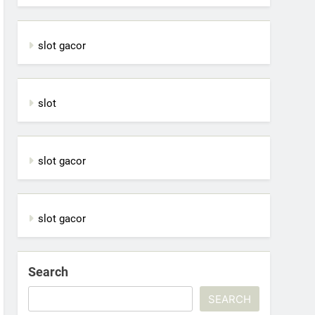
slot gacor
slot
slot gacor
slot gacor
Search
SEARCH