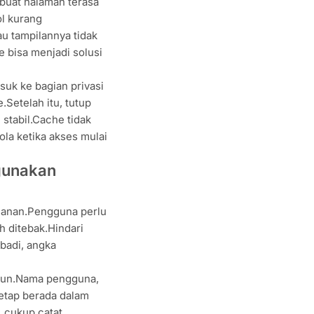
uat halaman terasa
l kurang
au tampilannya tidak
 bisa menjadi solusi
uk ke bagian privasi
.Setelah itu, tutup
stabil.Cache tidak
lola ketika akses mulai
gunakan
manan.Pengguna perlu
h ditebak.Hindari
ibadi, angka
pun.Nama pengguna,
 tetap berada dalam
, cukup catat