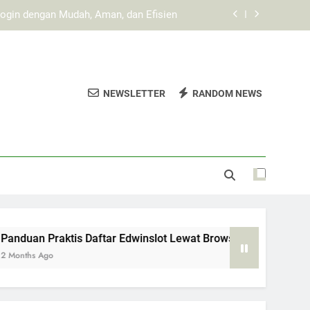
ogin dengan Mudah, Aman, dan Efisien
ot Lewat Browser untuk Pengguna Baru
4D Lewat Browser untuk Pengguna Baru
NEWSLETTER
RANDOM NEWS
endukung Akses Digital yang Fleksibel
ogin dengan Mudah, Aman, dan Efisien
Pro. Kualitas Tinggi Untuk Hasil Kerja Yang Maksimal.
ot Lewat Browser untuk Pengguna Baru
4D Lewat Browser untuk Pengguna Baru
ktis Daftar Edwinslot Lewat Browser untuk Pengguna Baru