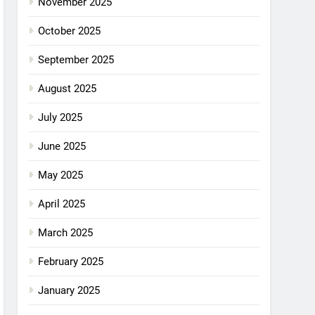
November 2025
October 2025
September 2025
August 2025
July 2025
June 2025
May 2025
April 2025
March 2025
February 2025
January 2025