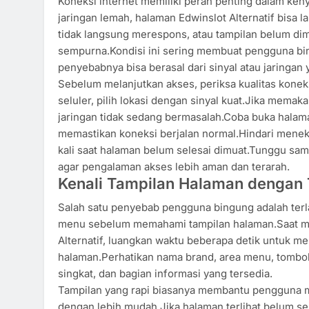
Koneksi internet memiliki peran penting dalam ke
jaringan lemah, halaman Edwinslot Alternatif bisa l
tidak langsung merespons, atau tampilan belum di
sempurna.Kondisi ini sering membuat pengguna bi
penyebabnya bisa berasal dari sinyal atau jaringan y
Sebelum melanjutkan akses, periksa kualitas konek
seluler, pilih lokasi dengan sinyal kuat.Jika memaka
jaringan tidak sedang bermasalah.Coba buka halama
memastikan koneksi berjalan normal.Hindari mene
kali saat halaman belum selesai dimuat.Tunggu samp
agar pengalaman akses lebih aman dan terarah.
Kenali Tampilan Halaman dengan
Salah satu penyebab pengguna bingung adalah ter
menu sebelum memahami tampilan halaman.Saat 
Alternatif, luangkan waktu beberapa detik untuk me
halaman.Perhatikan nama brand, area menu, tombol 
singkat, dan bagian informasi yang tersedia.
Tampilan yang rapi biasanya membantu pengguna 
dengan lebih mudah.Jika halaman terlihat belum se