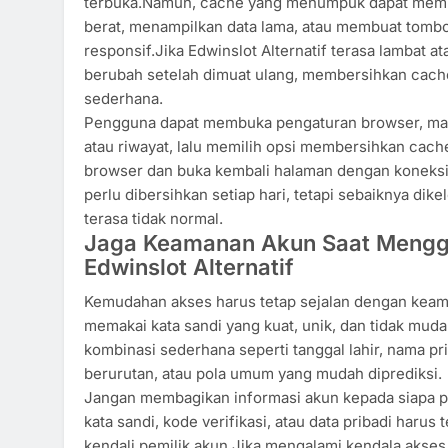
terbuka.Namun, cache yang menumpuk dapat memb
berat, menampilkan data lama, atau membuat tombo
responsif.Jika Edwinslot Alternatif terasa lambat at
berubah setelah dimuat ulang, membersihkan cache
sederhana.
Pengguna dapat membuka pengaturan browser, mas
atau riwayat, lalu memilih opsi membersihkan cache
browser dan buka kembali halaman dengan koneksi 
perlu dibersihkan setiap hari, tetapi sebaiknya dike
terasa tidak normal.
Jaga Keamanan Akun Saat Meng
Edwinslot Alternatif
Kemudahan akses harus tetap sejalan dengan kea
memakai kata sandi yang kuat, unik, dan tidak muda
kombinasi sederhana seperti tanggal lahir, nama pr
berurutan, atau pola umum yang mudah diprediksi.
Jangan membagikan informasi akun kepada siapa 
kata sandi, kode verifikasi, atau data pribadi harus
kendali pemilik akun.Jika mengalami kendala akses