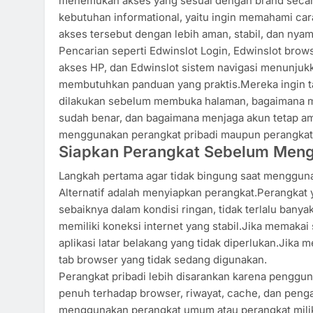
menemukan akses yang sesuai dengan brand secar
kebutuhan informational, yaitu ingin memahami c
akses tersebut dengan lebih aman, stabil, dan nya
Pencarian seperti Edwinslot Login, Edwinslot brow
akses HP, dan Edwinslot sistem navigasi menunju
membutuhkan panduan yang praktis.Mereka ingin t
dilakukan sebelum membuka halaman, bagaimana m
sudah benar, dan bagaimana menjaga akun tetap a
menggunakan perangkat pribadi maupun perangkat 
Siapkan Perangkat Sebelum Men
Langkah pertama agar tidak bingung saat menggun
Alternatif adalah menyiapkan perangkat.Perangkat
sebaiknya dalam kondisi ringan, tidak terlalu banyak
memiliki koneksi internet yang stabil.Jika memakai
aplikasi latar belakang yang tidak diperlukan.Jika m
tab browser yang tidak sedang digunakan.
Perangkat pribadi lebih disarankan karena penggun
penuh terhadap browser, riwayat, cache, dan peng
menggunakan perangkat umum atau perangkat milik 