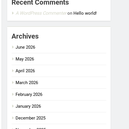
Recent Comments
A WordPress Commenter
on
Hello world!
Archives
June 2026
May 2026
April 2026
March 2026
February 2026
January 2026
December 2025