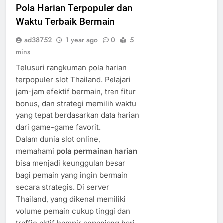
Pola Harian Terpopuler dan
Waktu Terbaik Bermain
ad38752
1 year ago
0
5
mins
Telusuri rangkuman pola harian
terpopuler slot Thailand. Pelajari
jam-jam efektif bermain, tren fitur
bonus, dan strategi memilih waktu
yang tepat berdasarkan data harian
dari game-game favorit.
Dalam dunia slot online,
memahami
pola permainan harian
bisa menjadi keunggulan besar
bagi pemain yang ingin bermain
secara strategis. Di server
Thailand, yang dikenal memiliki
volume pemain cukup tinggi dan
traffic aktif hampir sepanjang hari,