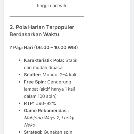
tinggi dan wild
2. Pola Harian Terpopuler
Berdasarkan Waktu
?
Pagi Hari (06.00 – 10.00 WIB)
Karakteristik Pola:
Stabil
dan mudah dibaca
Scatter:
Muncul 2–4 kali
Free Spin:
Cenderung
lambat (aktif hanya 1 kali
dalam 100 spin)
RTP:
±90–92%
Game Rekomendasi:
Mahjong Ways 2
,
Lucky
Neko
Strategi:
Gunakan spin