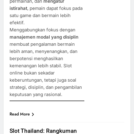
permainan, dan
mengatur
istirahat
, pemain dapat fokus pada
satu game dan bermain lebih
efektif.
Menggabungkan fokus dengan
manajemen modal yang disiplin
membuat pengalaman bermain
lebih aman, menyenangkan, dan
berpotensi menghasilkan
kemenangan lebih stabil. Slot
online bukan sekadar
keberuntungan, tetapi juga soal
strategi, disiplin, dan pengambilan
keputusan yang rasional.
Read More
Slot Thailand: Rangkuman