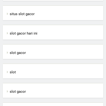
situs slot gacor
slot gacor hari ini
slot gacor
slot
slot gacor