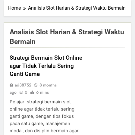
Home
Analisis Slot Harian & Strategi Waktu Bermain
Analisis Slot Harian & Strategi Waktu
Bermain
Strategi Bermain Slot Online
agar Tidak Terlalu Sering
Ganti Game
ad38752
8 months
ago
0
6 mins
Pelajari strategi bermain slot
online agar tidak terlalu sering
ganti game, dengan tips fokus
pada satu game, manajemen
modal, dan disiplin bermain agar