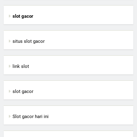
slot gacor
situs slot gacor
link slot
slot gacor
Slot gacor hari ini