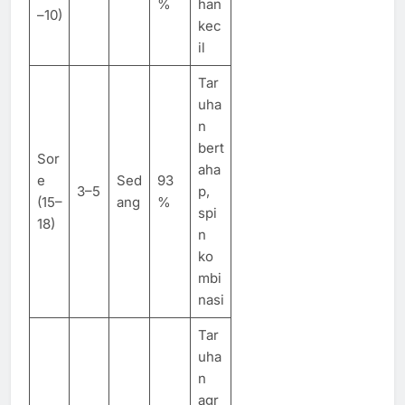
%
han
–10)
kec
il
Tar
uha
n
bert
Sor
aha
e
Sed
93
3–5
p,
(15–
ang
%
spi
18)
n
ko
mbi
nasi
Tar
uha
n
agr