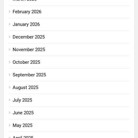
February 2026
January 2026
December 2025
November 2025
October 2025
September 2025
August 2025
July 2025
June 2025
May 2025