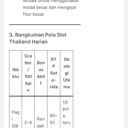
terbaik untuk menggunakan
modal besar dan mengejar
fitur besar.
3. Rangkuman Pola Slot
Thailand Harian
Sca
RT
Str
tter
Bon
P
ate
Wa
/
us
Rat
gi
ktu
100
Akti
a-
Uta
Spi
f
rata
ma
n
Uji
pol
Pag
90–
a,
i
Ren
2–4
92
taru
(06
dah