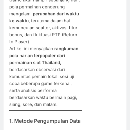
pola permainan cenderung
mengalami
perubahan dari waktu
ke waktu
, terutama dalam hal
kemunculan scatter, aktivasi fitur
bonus, dan fluktuasi RTP (Return
to Player).
Artikel ini menyajikan
rangkuman
pola harian terpopuler dari
permainan slot Thailand
,
berdasarkan observasi dari
komunitas pemain lokal, sesi uji
coba beberapa game terkenal,
serta analisis performa
berdasarkan waktu bermain pagi,
siang, sore, dan malam.
1. Metode Pengumpulan Data