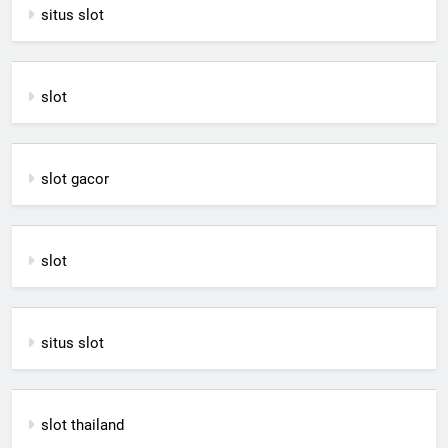
situs slot
slot
slot gacor
slot
situs slot
slot thailand