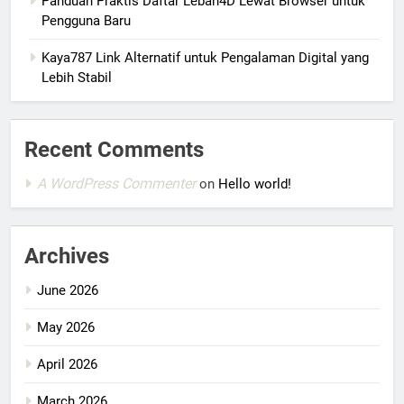
Panduan Praktis Daftar Lebah4D Lewat Browser untuk
Pengguna Baru
Kaya787 Link Alternatif untuk Pengalaman Digital yang
Lebih Stabil
Recent Comments
A WordPress Commenter
on
Hello world!
Archives
June 2026
May 2026
April 2026
March 2026