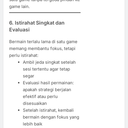
game lain.
6. Istirahat Singkat dan
Evaluasi
Bermain terlalu lama di satu game
memang membantu fokus, tetapi
perlu istirahat:
Ambil jeda singkat setelah
sesi tertentu agar tetap
segar
Evaluasi hasil permainan:
apakah strategi berjalan
efektif atau perlu
disesuaikan
Setelah istirahat, kembali
bermain dengan fokus yang
lebih baik