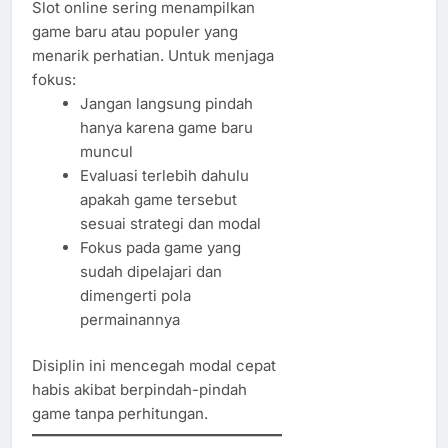
Slot online sering menampilkan
game baru atau populer yang
menarik perhatian. Untuk menjaga
fokus:
Jangan langsung pindah
hanya karena game baru
muncul
Evaluasi terlebih dahulu
apakah game tersebut
sesuai strategi dan modal
Fokus pada game yang
sudah dipelajari dan
dimengerti pola
permainannya
Disiplin ini mencegah modal cepat
habis akibat berpindah-pindah
game tanpa perhitungan.