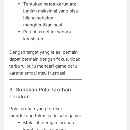
Tentukan
batas kerugian
:
jumlah maksimal yang bisa
hilang sebelum
menghentikan sesi
Patuhi target ini secara
konsisten
Dengan target yang jelas, pemain
dapat bermain dengan fokus, tidak
terburu-buru mencari game baru
karena emosi atau frustrasi.
3. Gunakan Pola Taruhan
Terukur
Pola taruhan yang terukur
mendukung fokus pada satu game:
Mulailah dengan taruhan
kecil, naikkan secara