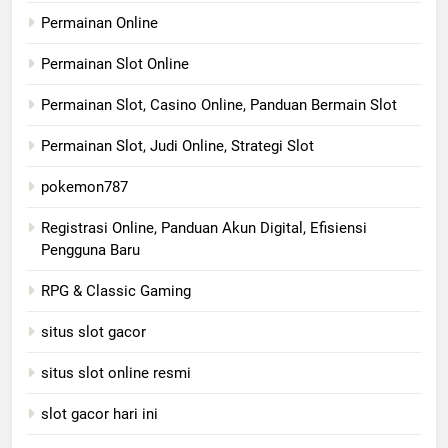
Permainan Online
Permainan Slot Online
Permainan Slot, Casino Online, Panduan Bermain Slot
Permainan Slot, Judi Online, Strategi Slot
pokemon787
Registrasi Online, Panduan Akun Digital, Efisiensi
Pengguna Baru
RPG & Classic Gaming
situs slot gacor
situs slot online resmi
slot gacor hari ini