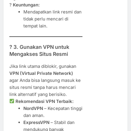
?
Keuntungan:
Mendapatkan link resmi dan
tidak perlu mencari di
tempat lain.
? 3. Gunakan VPN untuk
Mengakses Situs Resmi
Jika link utama diblokir, gunakan
VPN (Virtual Private Network)
agar Anda bisa langsung masuk ke
situs resmi tanpa harus mencari
link alternatif yang berisiko.
Rekomendasi VPN Terbaik:
NordVPN
– Kecepatan tinggi
dan aman.
ExpressVPN
– Stabil dan
mendukung banyak