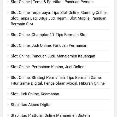
Slot Online | Tema & Estetika | Panduan Pemain
Slot Online Terpercaya, Tips Slot Online, Gaming Online,
Slot Tanpa Lag, Situs Judi Resmi, Slot Mobile, Panduan
Bermain Slot
Slot Online, Champion4D, Tips Bermain Slot
Slot Online, Judi Online, Panduan Permainan
Slot Online, Panduan Judi, Manajemen Keuangan
Slot Online, Permainan Kasino, Judi Online
Slot Online, Strategi Permainan, Tips Bermain Game,
Fitur Game Digital, Pengelolaan Modal, Hiburan Online
Slot, Judi Online, Keamanan
Stabilitas Akses Digital
Stabilitas Platform Online,Manajemen Sistem