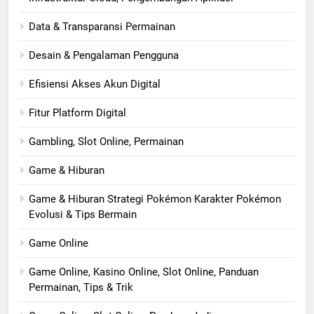
Data & Transparansi Permainan
Desain & Pengalaman Pengguna
Efisiensi Akses Akun Digital
Fitur Platform Digital
Gambling, Slot Online, Permainan
Game & Hiburan
Game & Hiburan Strategi Pokémon Karakter Pokémon
Evolusi & Tips Bermain
Game Online
Game Online, Kasino Online, Slot Online, Panduan
Permainan, Tips & Trik