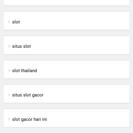
slot
situs slot
slot thailand
situs slot gacor
slot gacor hari ini