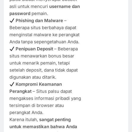
asli untuk mencuri
username dan
password
pemain.
Phishing dan Malware
–
Beberapa situs berbahaya dapat
menginstal malware ke perangkat
Anda tanpa sepengetahuan Anda.
Penipuan Deposit
– Beberapa
situs menawarkan bonus besar
untuk menarik pemain, tetapi
setelah deposit, dana tidak dapat
digunakan atau ditarik.
Kompromi Keamanan
Perangkat
– Situs palsu dapat
mengakses informasi pribadi yang
tersimpan di browser atau
perangkat Anda.
Karena itulah,
sangat penting
untuk memastikan bahwa Anda