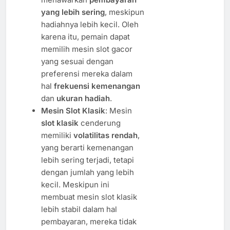
yang lebih sering
, meskipun
hadiahnya lebih kecil. Oleh
karena itu, pemain dapat
memilih mesin slot gacor
yang sesuai dengan
preferensi mereka dalam
hal
frekuensi kemenangan
dan
ukuran hadiah
.
Mesin Slot Klasik
: Mesin
slot klasik
cenderung
memiliki
volatilitas rendah
,
yang berarti kemenangan
lebih sering terjadi, tetapi
dengan jumlah yang lebih
kecil. Meskipun ini
membuat mesin slot klasik
lebih stabil dalam hal
pembayaran, mereka tidak