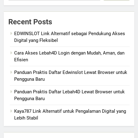
Recent Posts
EDWINSLOT Link Alternatif sebagai Pendukung Akses
Digital yang Fleksibel
Cara Akses Lebah4D Login dengan Mudah, Aman, dan
Efisien
Panduan Praktis Daftar Edwinslot Lewat Browser untuk
Pengguna Baru
Panduan Praktis Daftar Lebah4D Lewat Browser untuk
Pengguna Baru
Kaya787 Link Alternatif untuk Pengalaman Digital yang
Lebih Stabil