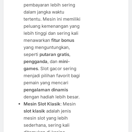
pembayaran lebih sering
dalam jangka waktu
tertentu. Mesin ini memiliki
peluang kemenangan yang
lebih tinggi dan sering kali
menawarkan
fitur bonus
yang menguntungkan,
seperti
putaran gratis
,
pengganda
, dan
mini-
games
. Slot gacor sering
menjadi pilihan favorit bagi
pemain yang mencari
pengalaman dinamis
dengan hadiah lebih besar.
Mesin Slot Klasik
: Mesin
slot klasik
adalah jenis
mesin slot yang lebih
sederhana, sering kali