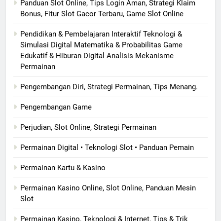
Panduan Slot Online, Tips Login Aman, Strategi Klaim
Bonus, Fitur Slot Gacor Terbaru, Game Slot Online
Pendidikan & Pembelajaran Interaktif Teknologi &
Simulasi Digital Matematika & Probabilitas Game
Edukatif & Hiburan Digital Analisis Mekanisme
Permainan
Pengembangan Diri, Strategi Permainan, Tips Menang.
Pengembangan Game
Perjudian, Slot Online, Strategi Permainan
Permainan Digital • Teknologi Slot • Panduan Pemain
Permainan Kartu & Kasino
Permainan Kasino Online, Slot Online, Panduan Mesin
Slot
Permainan Kasino, Teknologi & Internet, Tips & Trik