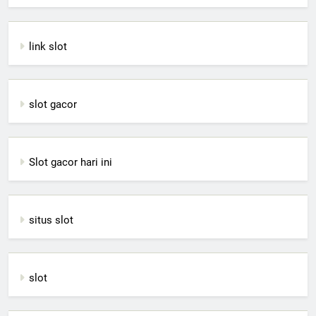
link slot
slot gacor
Slot gacor hari ini
situs slot
slot