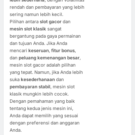
rendah dan pembayaran yang lebih
sering namun lebih kecil.
Pilihan antara
slot gacor
dan
mesin slot klasik
sangat
bergantung pada gaya permainan
dan tujuan Anda. Jika Anda
mencari
keseruan
,
fitur bonus
,
dan
peluang kemenangan besar
,
mesin slot gacor adalah pilihan
yang tepat. Namun, jika Anda lebih
suka
kesederhanaan
dan
pembayaran stabil
, mesin slot
klasik mungkin lebih cocok.
Dengan pemahaman yang baik
tentang kedua jenis mesin ini,
Anda dapat memilih yang sesuai
dengan preferensi dan anggaran
Anda.