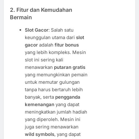
2.
Fitur dan Kemudahan
Bermain
Slot Gacor
: Salah satu
keunggulan utama dari
slot
gacor
adalah
fitur bonus
yang lebih kompleks. Mesin
slot ini sering kali
menawarkan
putaran gratis
yang memungkinkan pemain
untuk memutar gulungan
tanpa harus bertaruh lebih
banyak, serta
pengganda
kemenangan
yang dapat
meningkatkan jumlah hadiah
yang diperoleh. Mesin ini
juga sering menawarkan
wild symbols
, yang dapat