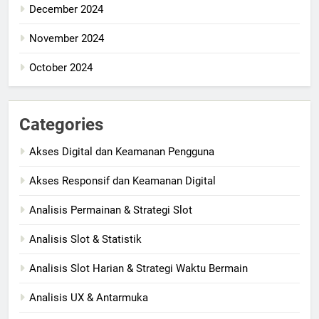
December 2024
November 2024
October 2024
Categories
Akses Digital dan Keamanan Pengguna
Akses Responsif dan Keamanan Digital
Analisis Permainan & Strategi Slot
Analisis Slot & Statistik
Analisis Slot Harian & Strategi Waktu Bermain
Analisis UX & Antarmuka