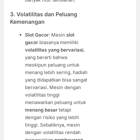
3.
Volatilitas dan Peluang
Kemenangan
Slot Gacor
: Mesin
slot
gacor
biasanya memiliki
volatilitas yang bervariasi
,
yang berarti bahwa
meskipun peluang untuk
menang lebih sering, hadiah
yang didapatkan bisa sangat
bervariasi. Mesin dengan
volatilitas tinggi
menawarkan peluang untuk
menang besar
tetapi
dengan risiko yang lebih
tinggi. Sebaliknya, mesin
dengan volatilitas rendah
menawarkan
pembayaran