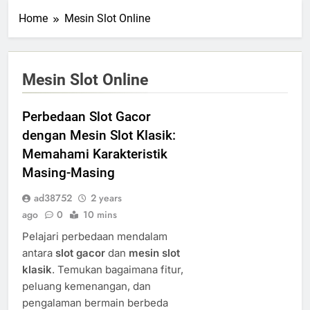
Home
Mesin Slot Online
Mesin Slot Online
Perbedaan Slot Gacor
dengan Mesin Slot Klasik:
Memahami Karakteristik
Masing-Masing
ad38752
2 years
ago
0
10 mins
Pelajari perbedaan mendalam
antara
slot gacor
dan
mesin slot
klasik
. Temukan bagaimana fitur,
peluang kemenangan, dan
pengalaman bermain berbeda