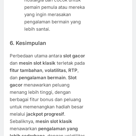
pemain pemula atau mereka
yang ingin merasakan
pengalaman bermain yang
lebih santai.
6.
Kesimpulan
Perbedaan utama antara
slot gacor
dan
mesin slot klasik
terletak pada
fitur tambahan
,
volatilitas
,
RTP
,
dan
pengalaman bermain
.
Slot
gacor
menawarkan peluang
menang lebih tinggi, dengan
berbagai fitur bonus dan peluang
untuk memenangkan hadiah besar
melalui
jackpot progresif
.
Sebaliknya,
mesin slot klasik
menawarkan
pengalaman yang
lebih sederhana
, dengan volatilitas