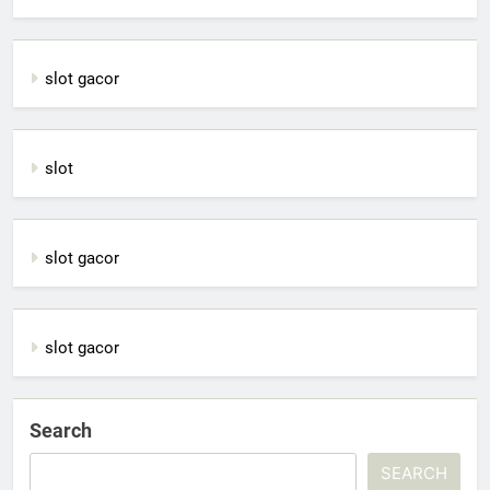
slot gacor
slot
slot gacor
slot gacor
Search
SEARCH