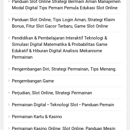
Panduan Slot Online Strategi Bermain Aman Manajemen
Modal Digital Tips Pemain Pemula Edukasi Slot Online
Panduan Slot Online, Tips Login Aman, Strategi Klaim
Bonus, Fitur Slot Gacor Terbaru, Game Slot Online
Pendidikan & Pembelajaran Interaktif Teknologi &
Simulasi Digital Matematika & Probabilitas Game
Edukatif & Hiburan Digital Analisis Mekanisme
Permainan
Pengembangan Diri, Strategi Permainan, Tips Menang.
Pengembangan Game
Perjudian, Slot Online, Strategi Permainan
Permainan Digital • Teknologi Slot • Panduan Pemain
Permainan Kartu & Kasino
Permainan Kasino Online, Slot Online, Panduan Mesin