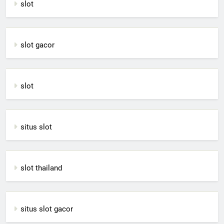
slot
slot gacor
slot
situs slot
slot thailand
situs slot gacor