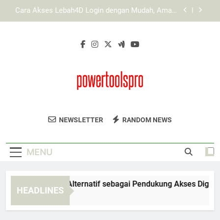
Skip
Panduan Praktis Daftar Edwinslot Lewat Browser
to
untuk Pengguna Baru
content
Panduan Praktis Daftar Lebah4D Lewat Browser
untuk Pengguna Baru
EDWINSLOT Link Alternatif sebagai Pendukung
Akses Digital yang Fleksibel
Cara Akses Lebah4D Login dengan Mudah, Aman,
dan Efisien
Panduan Praktis Daftar Edwinslot Lewat Browser
untuk Pengguna Baru
Power Tools Pro
Dapatkan Alat Pertukangan Berkualitas
Panduan Praktis Daftar Lebah4D Lewat Browser
NEWSLETTER
RANDOM NEWS
untuk Pengguna Baru
Untuk Proyek Anda Di Power Tools Pro.
Kualitas Tinggi Untuk Hasil Kerja Yang
MENU
Maksimal.
WINSLOT Link Alternatif sebagai Pendukung Akses Digital yan
HEADLINES
Month Ago