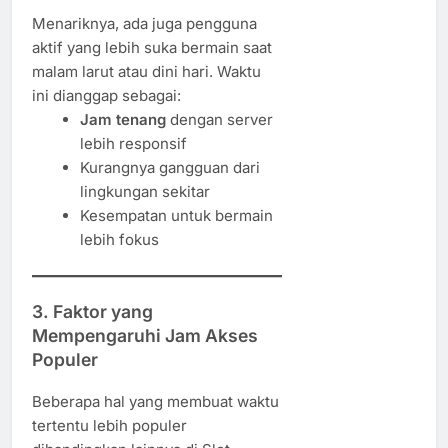
Menariknya, ada juga pengguna
aktif yang lebih suka bermain saat
malam larut atau dini hari. Waktu
ini dianggap sebagai:
Jam tenang
dengan server
lebih responsif
Kurangnya gangguan dari
lingkungan sekitar
Kesempatan untuk bermain
lebih fokus
3.
Faktor yang
Mempengaruhi Jam Akses
Populer
Beberapa hal yang membuat waktu
tertentu lebih populer