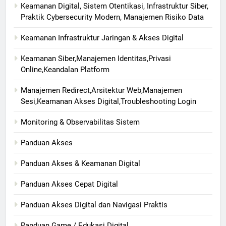
Keamanan Digital, Sistem Otentikasi, Infrastruktur Siber,
Praktik Cybersecurity Modern, Manajemen Risiko Data
Keamanan Infrastruktur Jaringan & Akses Digital
Keamanan Siber,Manajemen Identitas,Privasi
Online,Keandalan Platform
Manajemen Redirect,Arsitektur Web,Manajemen
Sesi,Keamanan Akses Digital,Troubleshooting Login
Monitoring & Observabilitas Sistem
Panduan Akses
Panduan Akses & Keamanan Digital
Panduan Akses Cepat Digital
Panduan Akses Digital dan Navigasi Praktis
Panduan Game / Edukasi Digital