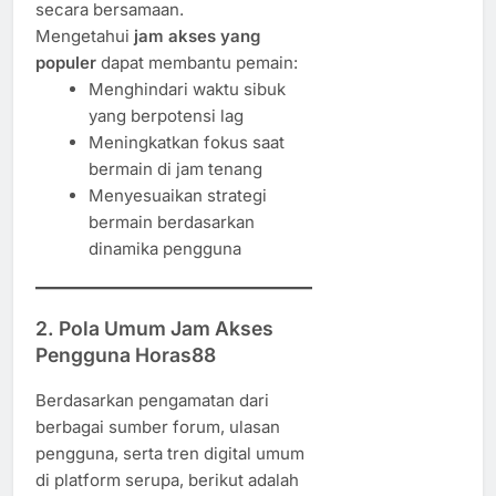
secara bersamaan.
Mengetahui
jam akses yang
populer
dapat membantu pemain:
Menghindari waktu sibuk
yang berpotensi lag
Meningkatkan fokus saat
bermain di jam tenang
Menyesuaikan strategi
bermain berdasarkan
dinamika pengguna
2.
Pola Umum Jam Akses
Pengguna Horas88
Berdasarkan pengamatan dari
berbagai sumber forum, ulasan
pengguna, serta tren digital umum
di platform serupa, berikut adalah