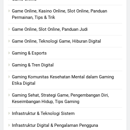
Game Online, Kasino Online, Slot Online, Panduan
Permainan, Tips & Trik
Game Online, Slot Online, Panduan Judi
Game Online, Teknologi Game, Hiburan Digital
Gaming & Esports
Gaming & Tren Digital
Gaming Komunitas Kesehatan Mental dalam Gaming
Etika Digital
Gaming Sehat, Strategi Game, Pengembangan Diri,
Keseimbangan Hidup, Tips Gaming
Infrastruktur & Teknologi Sistem
Infrastruktur Digital & Pengalaman Pengguna