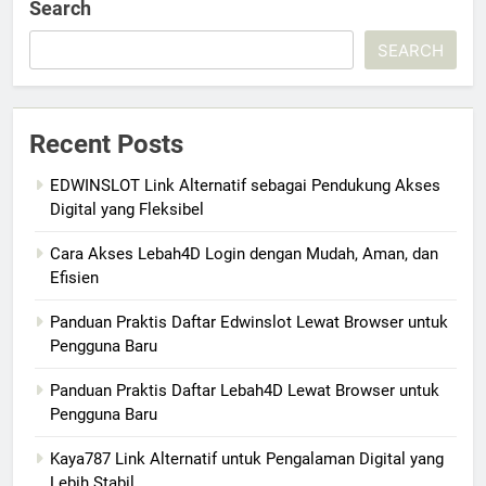
Search
SEARCH
Recent Posts
EDWINSLOT Link Alternatif sebagai Pendukung Akses
Digital yang Fleksibel
Cara Akses Lebah4D Login dengan Mudah, Aman, dan
Efisien
Panduan Praktis Daftar Edwinslot Lewat Browser untuk
Pengguna Baru
Panduan Praktis Daftar Lebah4D Lewat Browser untuk
Pengguna Baru
Kaya787 Link Alternatif untuk Pengalaman Digital yang
Lebih Stabil