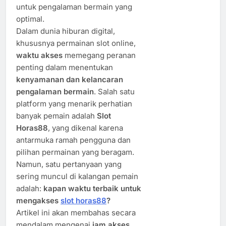
untuk pengalaman bermain yang
optimal.
Dalam dunia hiburan digital,
khususnya permainan slot online,
waktu akses
memegang peranan
penting dalam menentukan
kenyamanan dan kelancaran
pengalaman bermain
. Salah satu
platform yang menarik perhatian
banyak pemain adalah
Slot
Horas88
, yang dikenal karena
antarmuka ramah pengguna dan
pilihan permainan yang beragam.
Namun, satu pertanyaan yang
sering muncul di kalangan pemain
adalah:
kapan waktu terbaik untuk
mengakses
slot horas88
?
Artikel ini akan membahas secara
mendalam mengenai
jam akses