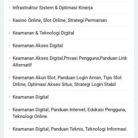
Infrastruktur Sistem & Optimasi Kinerja
Kasino Online, Slot Online, Strategi Permainan
Keamanan & Teknologi Digital
Keamanan Akses Digital
Keamanan Akses Digital,Privasi Pengguna,Panduan Link
Alternatif
Keamanan Akun Slot, Panduan Login Aman, Tips Slot
Online, Optimasi Akses Situs, Strategi Login Stabil
Keamanan Digital
Keamanan Digital, Panduan Internet, Edukasi Pengguna,
Teknologi Online
Keamanan Digital, Panduan Teknis, Teknologi Informasi