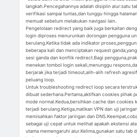
langkah.Pencegahannya adalah disiplin alur:satu ta
verifikasi sampai tuntas,dan tunggu hingga halama
memuat sebelum melakukan navigasi lain.
Pengelolaan redirect yang baik juga berkaitan deng
login diproses menurunkan dorongan pengguna unt
berulang.Ketika tidak ada indikator proses,pengg
beberapa kali dan menciptakan request ganda,yang
sesi ganda dan konflik redirect.Bagi pengguna,pra
menekan tombol login sekali,menunggu respons,da
berjarak jika terjadi timeout,alih-alih refresh agr
peluang loop.
Untuk troubleshooting redirect loop secara terstru
dibuat sederhana.Pertama,aktifkan cookies pihak 
mode normal.Kedua,bersihkan cache dan cookies kh
terjadi berulang.Ketiga,matikan VPN dan uji jaringan
memisahkan faktor jaringan dan DNS.Keempat,cob
sebagai uji cepat untuk melihat apakah ekstensi atau
utama memengaruhi alur.Kelima,gunakan satu tab da