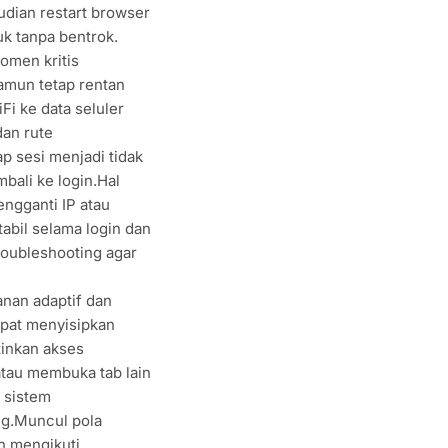
udian restart browser
uk tanpa bentrok.
omen kritis
amun tetap rentan
Fi ke data seluler
dan rute
 sesi menjadi tidak
ali ke login.Hal
ngganti IP atau
abil selama login dan
roubleshooting agar
nan adaptif dan
apat menyisipkan
inkan akses
atau membuka tab lain
n sistem
g.Muncul pola
h mengikuti