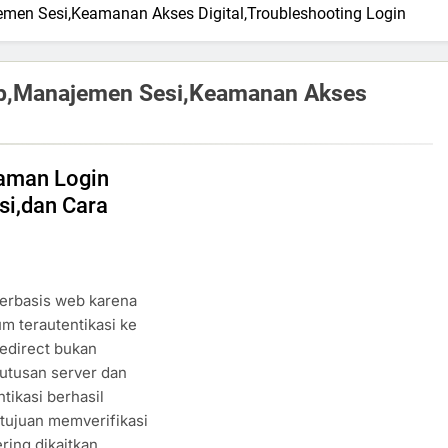
emen Sesi,Keamanan Akses Digital,Troubleshooting Login
eb,Manajemen Sesi,Keamanan Akses
laman Login
si,dan Cara
berbasis web karena
 terautentikasi ke
redirect bukan
utusan server dan
ikasi berhasil
tujuan memverifikasi
ring dikaitkan