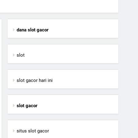
dana slot gacor
slot
slot gacor hari ini
slot gacor
situs slot gacor