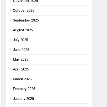
November 2025
October 2025
September 2025
August 2025
July 2025
June 2025
May 2025
April 2025
March 2025
February 2025
January 2025