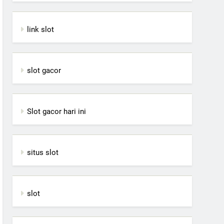
link slot
slot gacor
Slot gacor hari ini
situs slot
slot