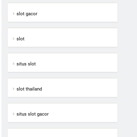
slot gacor
slot
situs slot
slot thailand
situs slot gacor