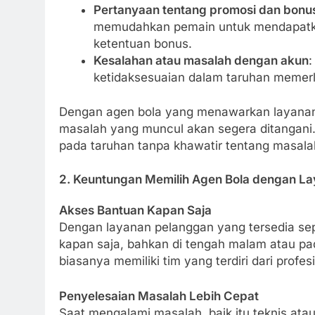
Pertanyaan tentang promosi dan bonu
memudahkan pemain untuk mendapatkan
ketentuan bonus.
Kesalahan atau masalah dengan akun
:
ketidaksesuaian dalam taruhan memerl
Dengan agen bola yang menawarkan layana
masalah yang muncul akan segera ditangani
pada taruhan tanpa khawatir tentang masala
2.
Keuntungan Memilih Agen Bola dengan La
Akses Bantuan Kapan Saja
Dengan layanan pelanggan yang tersedia se
kapan saja, bahkan di tengah malam atau pa
biasanya memiliki tim yang terdiri dari profe
Penyelesaian Masalah Lebih Cepat
Saat mengalami masalah, baik itu teknis ata