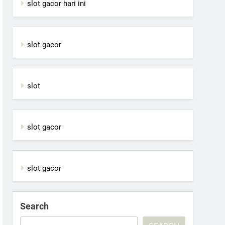
slot gacor hari ini
slot gacor
slot
slot gacor
slot gacor
Search