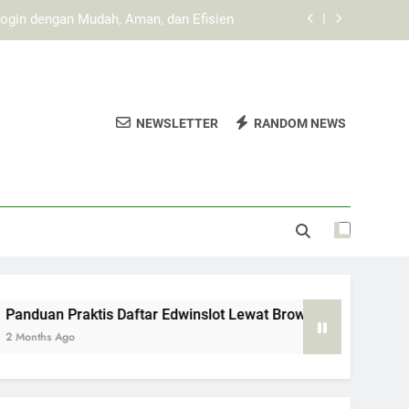
ogin dengan Mudah, Aman, dan Efisien
ot Lewat Browser untuk Pengguna Baru
4D Lewat Browser untuk Pengguna Baru
NEWSLETTER
RANDOM NEWS
endukung Akses Digital yang Fleksibel
ogin dengan Mudah, Aman, dan Efisien
Pro. Kualitas Tinggi Untuk Hasil Kerja Yang Maksimal.
ot Lewat Browser untuk Pengguna Baru
4D Lewat Browser untuk Pengguna Baru
ktis Daftar Edwinslot Lewat Browser untuk Pengguna Baru