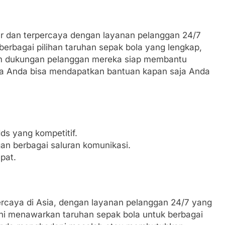
ar dan terpercaya dengan layanan pelanggan 24/7
erbagai pilihan taruhan sepak bola yang lengkap,
Tim dukungan pelanggan mereka siap membantu
ngga Anda bisa mendapatkan bantuan kapan saja Anda
ds yang kompetitif.
an berbagai saluran komunikasi.
pat.
ercaya di Asia, dengan layanan pelanggan 24/7 yang
ni menawarkan taruhan sepak bola untuk berbagai