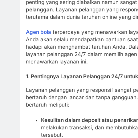
penting yang sering diabaikan namun sang
pelanggan
. Layanan pelanggan yang respons
terutama dalam dunia taruhan online yang di
Agen bola
terpercaya yang menawarkan lay
Anda akan selalu mendapatkan bantuan saat
hadapi akan menghambat taruhan Anda. Dala
layanan pelanggan 24/7 dalam memilih agen 
menawarkan layanan ini.
1.
Pentingnya Layanan Pelanggan 24/7 untu
Layanan pelanggan yang responsif sangat 
bertaruh dengan lancar dan tanpa gangguan
bertaruh meliputi:
Kesulitan dalam deposit atau penarika
melakukan transaksi, dan membutuhka
tersebut.