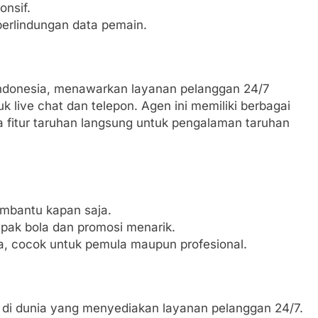
nsif.
perlindungan data pemain.
ndonesia, menawarkan layanan pelanggan 24/7
 live chat dan telepon. Agen ini memiliki berbagai
a fitur taruhan langsung untuk pengalaman taruhan
mbantu kapan saja.
pak bola dan promosi menarik.
, cocok untuk pemula maupun profesional.
r di dunia yang menyediakan layanan pelanggan 24/7.