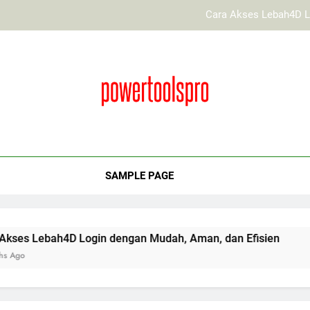
Cara Akses Lebah4D L
Panduan Praktis Daftar Edwinsl
Panduan Praktis Daftar Lebah
EDWINSLOT Link Alternatif sebagai P
er Tools Pro
Cara Akses Lebah4D L
lat Pertukangan Berkualitas Untuk Proyek Anda Di Power Tools 
Panduan Praktis Daftar Edwinsl
SAMPLE PAGE
Panduan Praktis Daftar Lebah
4D Login dengan Mudah, Aman, dan Efisien
Panduan Pra
2 Months Ago