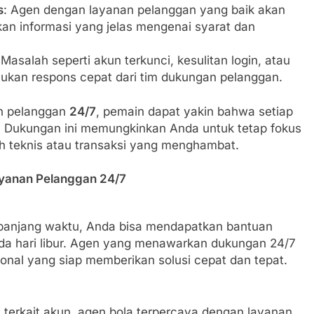
s
: Agen dengan layanan pelanggan yang baik akan
 informasi yang jelas mengenai syarat dan
 Masalah seperti akun terkunci, kesulitan login, atau
ukan respons cepat dari tim dukungan pelanggan.
n pelanggan
24/7
, pemain dapat yakin bahwa setiap
. Dukungan ini memungkinkan Anda untuk tetap fokus
h teknis atau transaksi yang menghambat.
yanan Pelanggan 24/7
panjang waktu, Anda bisa mendapatkan bantuan
da hari libur. Agen yang menawarkan dukungan 24/7
sional yang siap memberikan solusi cepat dan tepat.
u terkait akun, agen bola terpercaya dengan layanan