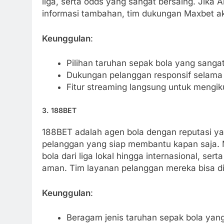
liga, serta odds yang sangat bersaing. Ji
informasi tambahan, tim dukungan Maxbet ak
Keunggulan
:
Pilihan taruhan sepak bola yang sangat
Dukungan pelanggan responsif selama
Fitur streaming langsung untuk mengiku
3.
188BET
188BET adalah agen bola dengan reputasi ya
pelanggan yang siap membantu kapan saja. 
bola dari liga lokal hingga internasional, 
aman. Tim layanan pelanggan mereka bisa dih
Keunggulan
:
Beragam jenis taruhan sepak bola yang