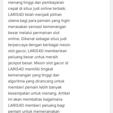
menang tinggi dan pembayaran
cepat di situs judi online terbaik.
LARIS4D telah menjadi pilihan
utama bagi para pemain yang ingin
merasakan sensasi kemenangan
besar melalui permainan slot
online. Dikenal sebagai situs judi
terpercaya dengan berbagai mesin
slot gacor, LARIS4D memberikan
peluang besar untuk meraih
jackpot besar. Mesin slot gacor di
LARIS4D memiliki tingkat
kemenangan yang tinggi dan
algoritma yang dirancang untuk
memberi pemain lebih banyak
kesempatan untuk menang. Artikel
ini akan membahas bagaimana
LARIS4D memberi peluang bagi
pemain untuk memenangkan