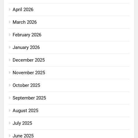
April 2026
March 2026
February 2026
January 2026
December 2025
November 2025
October 2025
September 2025
August 2025
July 2025
June 2025