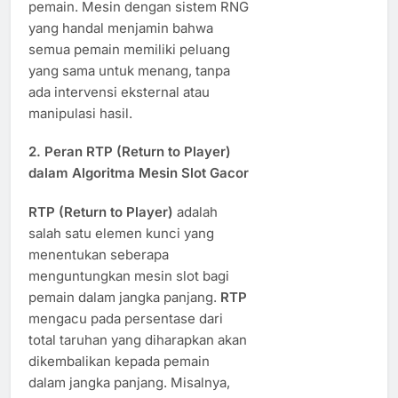
pemain. Mesin dengan sistem RNG
yang handal menjamin bahwa
semua pemain memiliki peluang
yang sama untuk menang, tanpa
ada intervensi eksternal atau
manipulasi hasil.
2.
Peran RTP (Return to Player)
dalam Algoritma Mesin Slot Gacor
RTP (Return to Player)
adalah
salah satu elemen kunci yang
menentukan seberapa
menguntungkan mesin slot bagi
pemain dalam jangka panjang.
RTP
mengacu pada persentase dari
total taruhan yang diharapkan akan
dikembalikan kepada pemain
dalam jangka panjang. Misalnya,