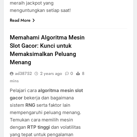
meraih jackpot yang
menguntungkan setiap saat!
Read More
Memahami Algoritma Mesin
Slot Gacor: Kunci untuk
Memaksimalkan Peluang
Menang
ad38752
2 years ago
0
8
mins
Pelajari cara
algoritma mesin slot
gacor
bekerja dan bagaimana
sistem
RNG
serta faktor lain
mempengaruhi peluang menang.
Temukan cara memilih mesin
dengan
RTP tinggi
dan volatilitas
yang tepat untuk pengalaman