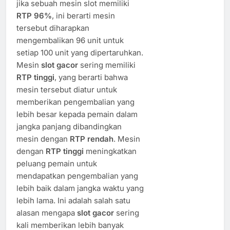
jika sebuah mesin slot memiliki
RTP 96%
, ini berarti mesin
tersebut diharapkan
mengembalikan 96 unit untuk
setiap 100 unit yang dipertaruhkan.
Mesin
slot gacor
sering memiliki
RTP tinggi
, yang berarti bahwa
mesin tersebut diatur untuk
memberikan pengembalian yang
lebih besar kepada pemain dalam
jangka panjang dibandingkan
mesin dengan
RTP rendah
. Mesin
dengan
RTP tinggi
meningkatkan
peluang pemain untuk
mendapatkan pengembalian yang
lebih baik dalam jangka waktu yang
lebih lama. Ini adalah salah satu
alasan mengapa
slot gacor
sering
kali memberikan lebih banyak