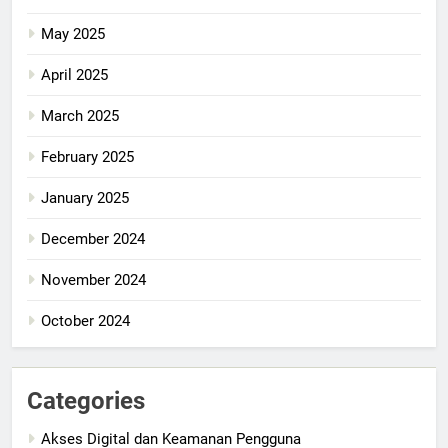
May 2025
April 2025
March 2025
February 2025
January 2025
December 2024
November 2024
October 2024
Categories
Akses Digital dan Keamanan Pengguna