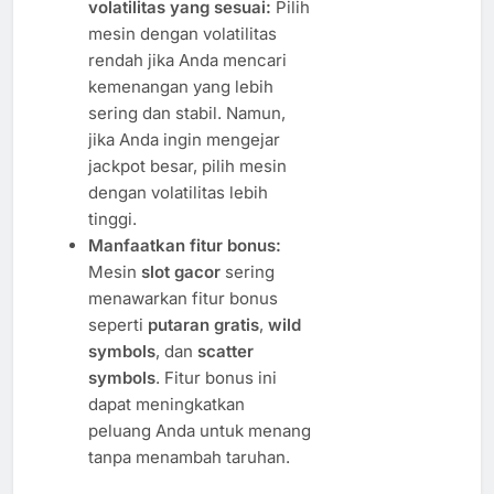
volatilitas yang sesuai:
Pilih
mesin dengan volatilitas
rendah jika Anda mencari
kemenangan yang lebih
sering dan stabil. Namun,
jika Anda ingin mengejar
jackpot besar, pilih mesin
dengan volatilitas lebih
tinggi.
Manfaatkan fitur bonus:
Mesin
slot gacor
sering
menawarkan fitur bonus
seperti
putaran gratis
,
wild
symbols
, dan
scatter
symbols
. Fitur bonus ini
dapat meningkatkan
peluang Anda untuk menang
tanpa menambah taruhan.