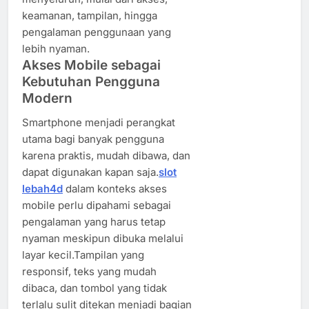
keamanan, tampilan, hingga
pengalaman penggunaan yang
lebih nyaman.
Akses Mobile sebagai
Kebutuhan Pengguna
Modern
Smartphone menjadi perangkat
utama bagi banyak pengguna
karena praktis, mudah dibawa, dan
dapat digunakan kapan saja.
slot
lebah4d
dalam konteks akses
mobile perlu dipahami sebagai
pengalaman yang harus tetap
nyaman meskipun dibuka melalui
layar kecil.Tampilan yang
responsif, teks yang mudah
dibaca, dan tombol yang tidak
terlalu sulit ditekan menjadi bagian