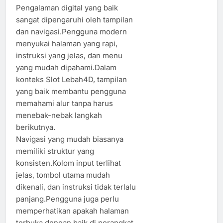
Pengalaman digital yang baik
sangat dipengaruhi oleh tampilan
dan navigasi.Pengguna modern
menyukai halaman yang rapi,
instruksi yang jelas, dan menu
yang mudah dipahami.Dalam
konteks Slot Lebah4D, tampilan
yang baik membantu pengguna
memahami alur tanpa harus
menebak-nebak langkah
berikutnya.
Navigasi yang mudah biasanya
memiliki struktur yang
konsisten.Kolom input terlihat
jelas, tombol utama mudah
dikenali, dan instruksi tidak terlalu
panjang.Pengguna juga perlu
memperhatikan apakah halaman
terbuka dengan baik di perangkat