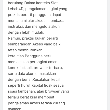
berulang.Dalam konteks Slot
Lebah4D, pengalaman digital yang
praktis berarti pengguna dapat
memahami alur akses, membaca
instruksi, dan mengelola akun
dengan lebih mudah.
Namun, praktis bukan berarti
sembarangan.Akses yang baik
tetap membutuhkan
ketelitian.Pengguna perlu
memastikan perangkat aman,
koneksi stabil, browser terbaru,
serta data akun dimasukkan
dengan benar.Kesalahan kecil
seperti huruf kapital tidak sesuai,
spasi tambahan, atau browser yang
terlalu berat bisa membuat
pengalaman akses terasa kurang
nyaman.