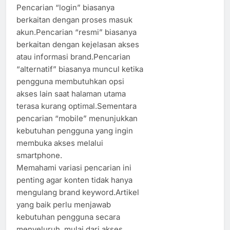
Pencarian “login” biasanya
berkaitan dengan proses masuk
akun.Pencarian “resmi” biasanya
berkaitan dengan kejelasan akses
atau informasi brand.Pencarian
“alternatif” biasanya muncul ketika
pengguna membutuhkan opsi
akses lain saat halaman utama
terasa kurang optimal.Sementara
pencarian “mobile” menunjukkan
kebutuhan pengguna yang ingin
membuka akses melalui
smartphone.
Memahami variasi pencarian ini
penting agar konten tidak hanya
mengulang brand keyword.Artikel
yang baik perlu menjawab
kebutuhan pengguna secara
menyeluruh, mulai dari akses,