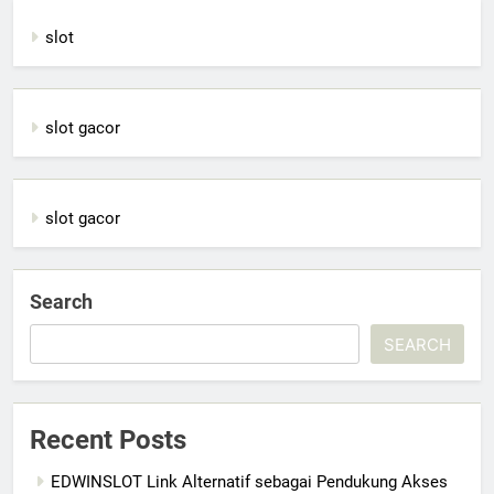
slot
slot gacor
slot gacor
Search
SEARCH
Recent Posts
EDWINSLOT Link Alternatif sebagai Pendukung Akses