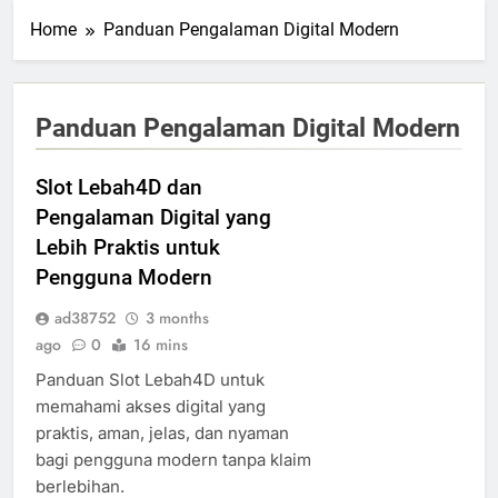
Home
Panduan Pengalaman Digital Modern
Panduan Pengalaman Digital Modern
Slot Lebah4D dan
Pengalaman Digital yang
Lebih Praktis untuk
Pengguna Modern
ad38752
3 months
ago
0
16 mins
Panduan Slot Lebah4D untuk
memahami akses digital yang
praktis, aman, jelas, dan nyaman
bagi pengguna modern tanpa klaim
berlebihan.