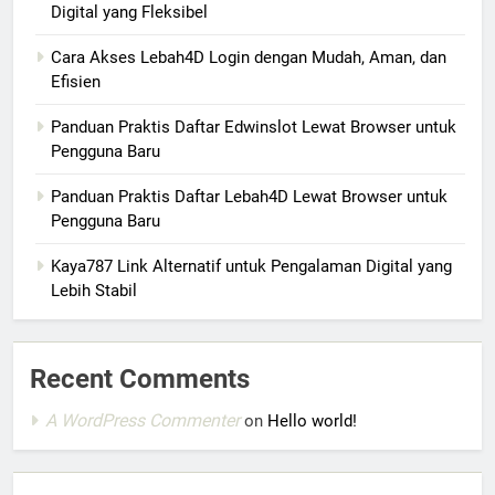
Digital yang Fleksibel
Cara Akses Lebah4D Login dengan Mudah, Aman, dan
Efisien
Panduan Praktis Daftar Edwinslot Lewat Browser untuk
Pengguna Baru
Panduan Praktis Daftar Lebah4D Lewat Browser untuk
Pengguna Baru
Kaya787 Link Alternatif untuk Pengalaman Digital yang
Lebih Stabil
Recent Comments
A WordPress Commenter
on
Hello world!