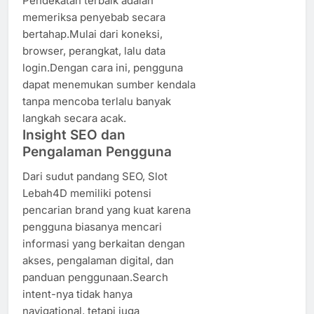
Pendekatan terbaik adalah
memeriksa penyebab secara
bertahap.Mulai dari koneksi,
browser, perangkat, lalu data
login.Dengan cara ini, pengguna
dapat menemukan sumber kendala
tanpa mencoba terlalu banyak
langkah secara acak.
Insight SEO dan
Pengalaman Pengguna
Dari sudut pandang SEO, Slot
Lebah4D memiliki potensi
pencarian brand yang kuat karena
pengguna biasanya mencari
informasi yang berkaitan dengan
akses, pengalaman digital, dan
panduan penggunaan.Search
intent-nya tidak hanya
navigational, tetapi juga