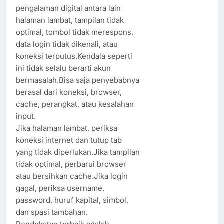
pengalaman digital antara lain
halaman lambat, tampilan tidak
optimal, tombol tidak merespons,
data login tidak dikenali, atau
koneksi terputus.Kendala seperti
ini tidak selalu berarti akun
bermasalah.Bisa saja penyebabnya
berasal dari koneksi, browser,
cache, perangkat, atau kesalahan
input.
Jika halaman lambat, periksa
koneksi internet dan tutup tab
yang tidak diperlukan.Jika tampilan
tidak optimal, perbarui browser
atau bersihkan cache.Jika login
gagal, periksa username,
password, huruf kapital, simbol,
dan spasi tambahan.