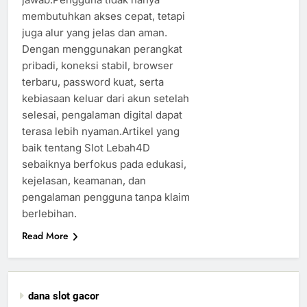
membutuhkan akses cepat, tetapi
juga alur yang jelas dan aman.
Dengan menggunakan perangkat
pribadi, koneksi stabil, browser
terbaru, password kuat, serta
kebiasaan keluar dari akun setelah
selesai, pengalaman digital dapat
terasa lebih nyaman.Artikel yang
baik tentang Slot Lebah4D
sebaiknya berfokus pada edukasi,
kejelasan, keamanan, dan
pengalaman pengguna tanpa klaim
berlebihan.
Read More
dana slot gacor