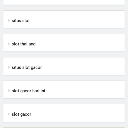
situs slot
slot thailand
situs slot gacor
slot gacor hari ini
slot gacor