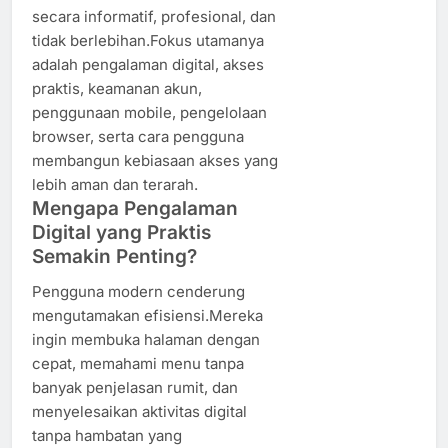
secara informatif, profesional, dan
tidak berlebihan.Fokus utamanya
adalah pengalaman digital, akses
praktis, keamanan akun,
penggunaan mobile, pengelolaan
browser, serta cara pengguna
membangun kebiasaan akses yang
lebih aman dan terarah.
Mengapa Pengalaman
Digital yang Praktis
Semakin Penting?
Pengguna modern cenderung
mengutamakan efisiensi.Mereka
ingin membuka halaman dengan
cepat, memahami menu tanpa
banyak penjelasan rumit, dan
menyelesaikan aktivitas digital
tanpa hambatan yang