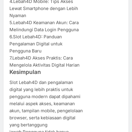
4.Lebah4D Mobile: Tips Akses
Lewat Smartphone dengan Lebih
Nyaman
5.Lebah4D Keamanan Akun: Cara
Melindungi Data Login Pengguna
6.Slot Lebah4D: Panduan
Pengalaman Digital untuk
Pengguna Baru
7.Lebah4D Akses Praktis: Cara
Mengelola Aktivitas Digital Harian
Kesimpulan
Slot Lebah4D dan pengalaman
digital yang lebih praktis untuk
pengguna modern dapat dipahami
melalui aspek akses, keamanan
akun, tampilan mobile, pengelolaan
browser, serta kebiasaan digital
yang bertanggung
jawab.Pengguna tidak hanya