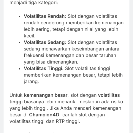
menjadi tiga kategori:
Volatilitas Rendah
: Slot dengan volatilitas
rendah cenderung memberikan kemenangan
lebih sering, tetapi dengan nilai yang lebih
kecil.
Volatilitas Sedang
: Slot dengan volatilitas
sedang menawarkan keseimbangan antara
frekuensi kemenangan dan besar taruhan
yang bisa dimenangkan.
Volatilitas Tinggi
: Slot volatilitas tinggi
memberikan kemenangan besar, tetapi lebih
jarang.
Untuk
kemenangan besar
, slot dengan
volatilitas
tinggi
biasanya lebih menarik, meskipun ada risiko
yang lebih tinggi. Jika Anda mencari kemenangan
besar di
Champion4D
, carilah slot dengan
volatilitas tinggi dan RTP tinggi.