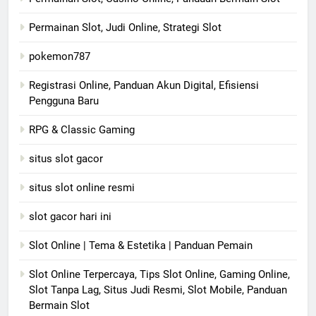
Permainan Slot, Judi Online, Strategi Slot
pokemon787
Registrasi Online, Panduan Akun Digital, Efisiensi
Pengguna Baru
RPG & Classic Gaming
situs slot gacor
situs slot online resmi
slot gacor hari ini
Slot Online | Tema & Estetika | Panduan Pemain
Slot Online Terpercaya, Tips Slot Online, Gaming Online,
Slot Tanpa Lag, Situs Judi Resmi, Slot Mobile, Panduan
Bermain Slot