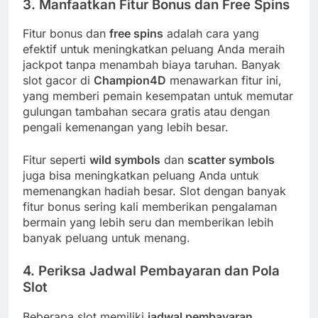
3.
Manfaatkan Fitur Bonus dan Free Spins
Fitur bonus dan
free spins
adalah cara yang
efektif untuk meningkatkan peluang Anda meraih
jackpot tanpa menambah biaya taruhan. Banyak
slot gacor di
Champion4D
menawarkan fitur ini,
yang memberi pemain kesempatan untuk memutar
gulungan tambahan secara gratis atau dengan
pengali kemenangan yang lebih besar.
Fitur seperti
wild symbols
dan
scatter symbols
juga bisa meningkatkan peluang Anda untuk
memenangkan hadiah besar. Slot dengan banyak
fitur bonus sering kali memberikan pengalaman
bermain yang lebih seru dan memberikan lebih
banyak peluang untuk menang.
4.
Periksa Jadwal Pembayaran dan Pola
Slot
Beberapa slot memiliki
jadwal pembayaran