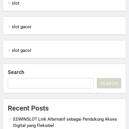
slot
slot gacor
slot gacor
Search
SEARCH
Recent Posts
EDWINSLOT Link Alternatif sebagai Pendukung Akses
Digital yang Fleksibel