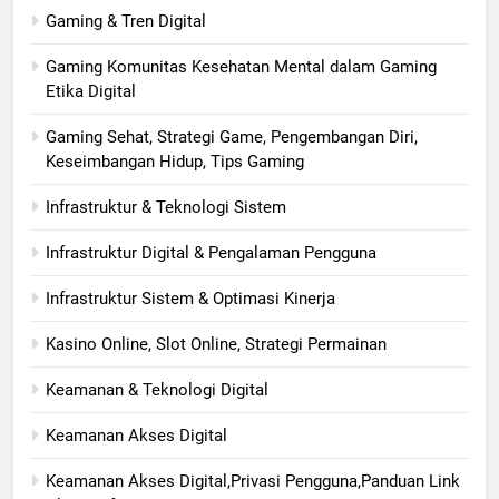
Gaming & Tren Digital
Gaming Komunitas Kesehatan Mental dalam Gaming
Etika Digital
Gaming Sehat, Strategi Game, Pengembangan Diri,
Keseimbangan Hidup, Tips Gaming
Infrastruktur & Teknologi Sistem
Infrastruktur Digital & Pengalaman Pengguna
Infrastruktur Sistem & Optimasi Kinerja
Kasino Online, Slot Online, Strategi Permainan
Keamanan & Teknologi Digital
Keamanan Akses Digital
Keamanan Akses Digital,Privasi Pengguna,Panduan Link