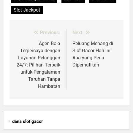
Slot Jackpot
Previous:
Next:
Post
navigation
Agen Bola
Peluang Menang di
Terpercaya dengan
Slot Gacor Hari Ini:
Layanan Pelanggan
Apa yang Perlu
24/7: Pilihan Terbaik
Diperhatikan
untuk Pengalaman
Taruhan Tanpa
Hambatan
dana slot gacor