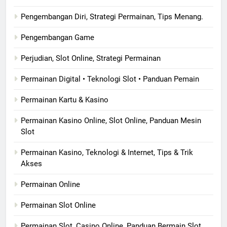
Pengembangan Diri, Strategi Permainan, Tips Menang.
Pengembangan Game
Perjudian, Slot Online, Strategi Permainan
Permainan Digital • Teknologi Slot • Panduan Pemain
Permainan Kartu & Kasino
Permainan Kasino Online, Slot Online, Panduan Mesin
Slot
Permainan Kasino, Teknologi & Internet, Tips & Trik
Akses
Permainan Online
Permainan Slot Online
Permainan Slot, Casino Online, Panduan Bermain Slot