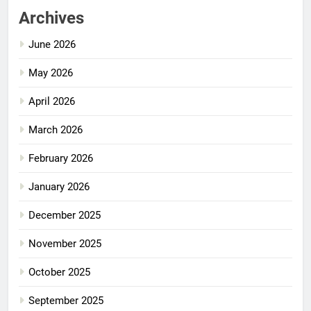
Archives
June 2026
May 2026
April 2026
March 2026
February 2026
January 2026
December 2025
November 2025
October 2025
September 2025