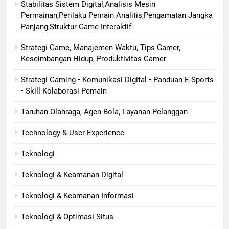
Stabilitas Sistem Digital,Analisis Mesin
Permainan,Perilaku Pemain Analitis,Pengamatan Jangka
Panjang,Struktur Game Interaktif
Strategi Game, Manajemen Waktu, Tips Gamer,
Keseimbangan Hidup, Produktivitas Gamer
Strategi Gaming • Komunikasi Digital • Panduan E-Sports
• Skill Kolaborasi Pemain
Taruhan Olahraga, Agen Bola, Layanan Pelanggan
Technology & User Experience
Teknologi
Teknologi & Keamanan Digital
Teknologi & Keamanan Informasi
Teknologi & Optimasi Situs