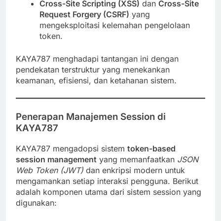
Cross-Site Scripting (XSS)
dan
Cross-Site
Request Forgery (CSRF)
yang
mengeksploitasi kelemahan pengelolaan
token.
KAYA787 menghadapi tantangan ini dengan
pendekatan terstruktur yang menekankan
keamanan, efisiensi, dan ketahanan sistem.
Penerapan Manajemen Session di
KAYA787
KAYA787 mengadopsi sistem
token-based
session management
yang memanfaatkan
JSON
Web Token (JWT)
dan enkripsi modern untuk
mengamankan setiap interaksi pengguna. Berikut
adalah komponen utama dari sistem session yang
digunakan: