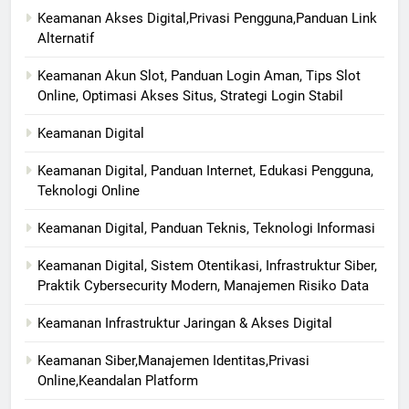
Keamanan Akses Digital,Privasi Pengguna,Panduan Link
Alternatif
Keamanan Akun Slot, Panduan Login Aman, Tips Slot
Online, Optimasi Akses Situs, Strategi Login Stabil
Keamanan Digital
Keamanan Digital, Panduan Internet, Edukasi Pengguna,
Teknologi Online
Keamanan Digital, Panduan Teknis, Teknologi Informasi
Keamanan Digital, Sistem Otentikasi, Infrastruktur Siber,
Praktik Cybersecurity Modern, Manajemen Risiko Data
Keamanan Infrastruktur Jaringan & Akses Digital
Keamanan Siber,Manajemen Identitas,Privasi
Online,Keandalan Platform