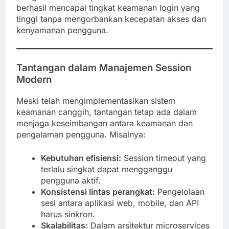
berhasil mencapai tingkat keamanan login yang
tinggi tanpa mengorbankan kecepatan akses dan
kenyamanan pengguna.
Tantangan dalam Manajemen Session
Modern
Meski telah mengimplementasikan sistem
keamanan canggih, tantangan tetap ada dalam
menjaga keseimbangan antara keamanan dan
pengalaman pengguna. Misalnya:
Kebutuhan efisiensi:
Session timeout yang
terlalu singkat dapat mengganggu
pengguna aktif.
Konsistensi lintas perangkat:
Pengelolaan
sesi antara aplikasi web, mobile, dan API
harus sinkron.
Skalabilitas:
Dalam arsitektur microservices