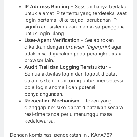
IP Address Binding
– Session hanya berlaku
untuk alamat IP tertentu yang terdeteksi saat
login pertama. Jika terjadi perubahan IP
signifikan, sistem akan memaksa pengguna
untuk login ulang.
User-Agent Verification
– Setiap token
dikaitkan dengan
browser fingerprint
agar
tidak bisa digunakan pada perangkat atau
browser lain.
Audit Trail dan Logging Terstruktur
–
Semua aktivitas login dan logout dicatat
dalam sistem monitoring untuk mendeteksi
pola login anomali dan potensi
penyalahgunaan.
Revocation Mechanism
– Token yang
dianggap berisiko dapat dibatalkan secara
real-time tanpa perlu menunggu masa
kedaluwarsa.
Dengan kombinasi pendekatan ini, KAYA787