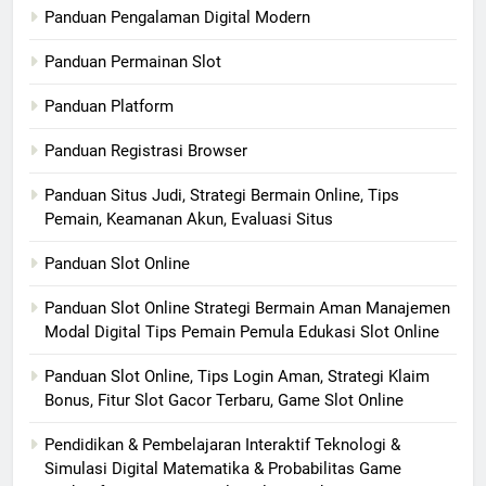
Panduan Pengalaman Digital Modern
Panduan Permainan Slot
Panduan Platform
Panduan Registrasi Browser
Panduan Situs Judi, Strategi Bermain Online, Tips
Pemain, Keamanan Akun, Evaluasi Situs
Panduan Slot Online
Panduan Slot Online Strategi Bermain Aman Manajemen
Modal Digital Tips Pemain Pemula Edukasi Slot Online
Panduan Slot Online, Tips Login Aman, Strategi Klaim
Bonus, Fitur Slot Gacor Terbaru, Game Slot Online
Pendidikan & Pembelajaran Interaktif Teknologi &
Simulasi Digital Matematika & Probabilitas Game