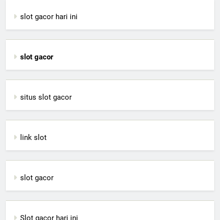
slot gacor hari ini
slot gacor
situs slot gacor
link slot
slot gacor
Slot gacor hari ini