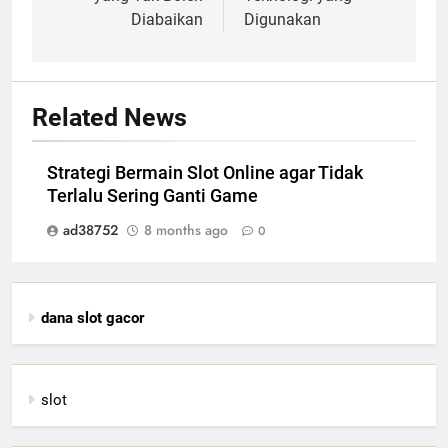
Diabaikan
Digunakan
Related News
Strategi Bermain Slot Online agar Tidak
Terlalu Sering Ganti Game
ad38752
8 months ago
0
dana slot gacor
slot