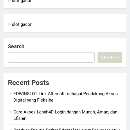
slot gacor
slot gacor
Search
SEARCH
Recent Posts
EDWINSLOT Link Alternatif sebagai Pendukung Akses
Digital yang Fleksibel
Cara Akses Lebah4D Login dengan Mudah, Aman, dan
Efisien