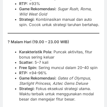
RTP:
±93%
Game Rekomendasi:
Sugar Rush
,
Roma
,
Wild West Gold
Strategi:
Kombinasikan manual dan auto
spin. Cocok untuk strategi taruhan bertahap.
?
Malam Hari (19.00 – 23.00 WIB)
Karakteristik Pola:
Puncak aktivitas, fitur
bonus sering keluar
Scatter:
5–7 kali
Free Spin:
Sering muncul dalam 20–40 spin
RTP:
±94–96%
Game Rekomendasi:
Gates of Olympus
,
Starlight Princess
,
Aztec Gems Deluxe
Strategi:
Fokus eksekusi strategi utama.
Waktu terbaik untuk menggunakan modal
besar dan mengejar fitur besar.