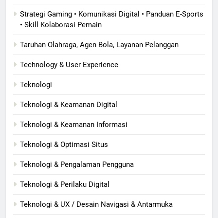
Strategi Gaming • Komunikasi Digital • Panduan E-Sports
• Skill Kolaborasi Pemain
Taruhan Olahraga, Agen Bola, Layanan Pelanggan
Technology & User Experience
Teknologi
Teknologi & Keamanan Digital
Teknologi & Keamanan Informasi
Teknologi & Optimasi Situs
Teknologi & Pengalaman Pengguna
Teknologi & Perilaku Digital
Teknologi & UX / Desain Navigasi & Antarmuka