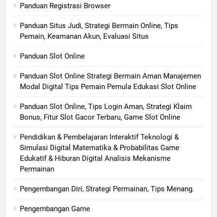
Panduan Registrasi Browser
Panduan Situs Judi, Strategi Bermain Online, Tips
Pemain, Keamanan Akun, Evaluasi Situs
Panduan Slot Online
Panduan Slot Online Strategi Bermain Aman Manajemen
Modal Digital Tips Pemain Pemula Edukasi Slot Online
Panduan Slot Online, Tips Login Aman, Strategi Klaim
Bonus, Fitur Slot Gacor Terbaru, Game Slot Online
Pendidikan & Pembelajaran Interaktif Teknologi &
Simulasi Digital Matematika & Probabilitas Game
Edukatif & Hiburan Digital Analisis Mekanisme
Permainan
Pengembangan Diri, Strategi Permainan, Tips Menang.
Pengembangan Game