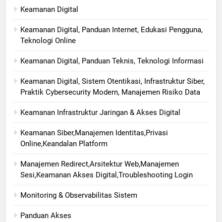
Keamanan Digital
Keamanan Digital, Panduan Internet, Edukasi Pengguna,
Teknologi Online
Keamanan Digital, Panduan Teknis, Teknologi Informasi
Keamanan Digital, Sistem Otentikasi, Infrastruktur Siber,
Praktik Cybersecurity Modern, Manajemen Risiko Data
Keamanan Infrastruktur Jaringan & Akses Digital
Keamanan Siber,Manajemen Identitas,Privasi
Online,Keandalan Platform
Manajemen Redirect,Arsitektur Web,Manajemen
Sesi,Keamanan Akses Digital,Troubleshooting Login
Monitoring & Observabilitas Sistem
Panduan Akses