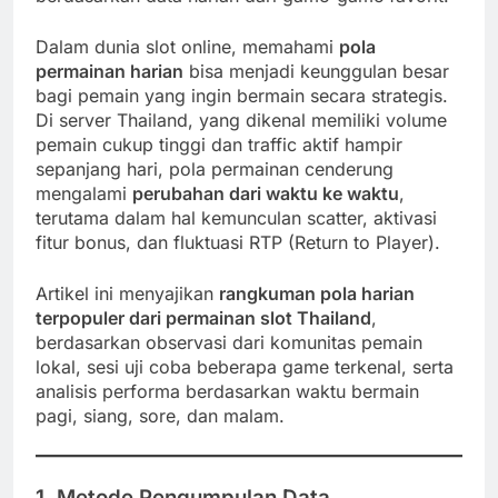
Dalam dunia slot online, memahami
pola
permainan harian
bisa menjadi keunggulan besar
bagi pemain yang ingin bermain secara strategis.
Di server Thailand, yang dikenal memiliki volume
pemain cukup tinggi dan traffic aktif hampir
sepanjang hari, pola permainan cenderung
mengalami
perubahan dari waktu ke waktu
,
terutama dalam hal kemunculan scatter, aktivasi
fitur bonus, dan fluktuasi RTP (Return to Player).
Artikel ini menyajikan
rangkuman pola harian
terpopuler dari permainan slot Thailand
,
berdasarkan observasi dari komunitas pemain
lokal, sesi uji coba beberapa game terkenal, serta
analisis performa berdasarkan waktu bermain
pagi, siang, sore, dan malam.
1. Metode Pengumpulan Data