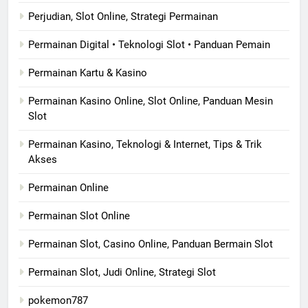
Perjudian, Slot Online, Strategi Permainan
Permainan Digital • Teknologi Slot • Panduan Pemain
Permainan Kartu & Kasino
Permainan Kasino Online, Slot Online, Panduan Mesin
Slot
Permainan Kasino, Teknologi & Internet, Tips & Trik
Akses
Permainan Online
Permainan Slot Online
Permainan Slot, Casino Online, Panduan Bermain Slot
Permainan Slot, Judi Online, Strategi Slot
pokemon787