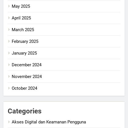
May 2025
April 2025
March 2025
February 2025
January 2025
December 2024
November 2024
October 2024
Categories
Akses Digital dan Keamanan Pengguna