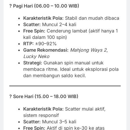
?
Pagi Hari (06.00 – 10.00 WIB)
Karakteristik Pola:
Stabil dan mudah dibaca
Scatter:
Muncul 2–4 kali
Free Spin:
Cenderung lambat (aktif hanya 1
kali dalam 100 spin)
RTP:
±90–92%
Game Rekomendasi:
Mahjong Ways 2
,
Lucky Neko
Strategi:
Gunakan spin manual untuk
membaca ritme. Ideal untuk eksplorasi pola
dan membangun saldo kecil.
?
Sore Hari (15.00 – 18.00 WIB)
Karakteristik Pola:
Scatter mulai aktif,
sistem responsif
Scatter:
Muncul 3–5 kali
Free Spin:
Aktif di spin ke-30 ke atas