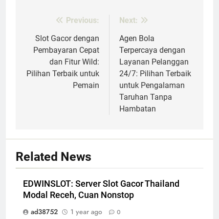
Previous:
Next:
Post
navigation
Slot Gacor dengan
Agen Bola
Pembayaran Cepat
Terpercaya dengan
dan Fitur Wild:
Layanan Pelanggan
Pilihan Terbaik untuk
24/7: Pilihan Terbaik
Pemain
untuk Pengalaman
Taruhan Tanpa
Hambatan
Related News
EDWINSLOT: Server Slot Gacor Thailand
Modal Receh, Cuan Nonstop
ad38752
1 year ago
0