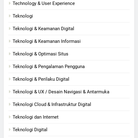
Technology & User Experience
Teknologi
Teknologi & Keamanan Digital
Teknologi & Keamanan Informasi
Teknologi & Optimasi Situs
Teknologi & Pengalaman Pengguna
Teknologi & Perilaku Digital
Teknologi & UX / Desain Navigasi & Antarmuka
Teknologi Cloud & Infrastruktur Digital
Teknologi dan Internet
Teknologi Digital