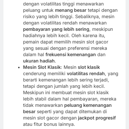
dengan volatilitas tinggi menawarkan
peluang untuk
menang besar
tetapi dengan
risiko yang lebih tinggi. Sebaliknya, mesin
dengan volatilitas rendah menawarkan
pembayaran yang lebih sering
, meskipun
hadiahnya lebih kecil. Oleh karena itu,
pemain dapat memilih mesin slot gacor
yang sesuai dengan preferensi mereka
dalam hal
frekuensi kemenangan
dan
ukuran hadiah
.
Mesin Slot Klasik
: Mesin
slot klasik
cenderung memiliki
volatilitas rendah
, yang
berarti kemenangan lebih sering terjadi,
tetapi dengan jumlah yang lebih kecil.
Meskipun ini membuat mesin slot klasik
lebih stabil dalam hal pembayaran, mereka
tidak menawarkan
peluang kemenangan
besar
seperti yang dapat ditemukan di
mesin slot gacor dengan
jackpot progresif
atau fitur bonus lainnya.