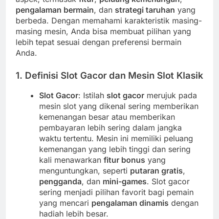
pengalaman bermain
, dan
strategi taruhan
yang
berbeda. Dengan memahami karakteristik masing-
masing mesin, Anda bisa membuat pilihan yang
lebih tepat sesuai dengan preferensi bermain
Anda.
1.
Definisi Slot Gacor dan Mesin Slot Klasik
Slot Gacor
: Istilah
slot gacor
merujuk pada
mesin slot yang dikenal sering memberikan
kemenangan besar atau memberikan
pembayaran lebih sering dalam jangka
waktu tertentu. Mesin ini memiliki peluang
kemenangan yang lebih tinggi dan sering
kali menawarkan
fitur bonus
yang
menguntungkan, seperti
putaran gratis
,
pengganda
, dan
mini-games
. Slot gacor
sering menjadi pilihan favorit bagi pemain
yang mencari
pengalaman dinamis
dengan
hadiah lebih besar.