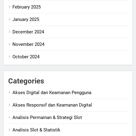
February 2025
January 2025
December 2024
November 2024
October 2024
Categories
Akses Digital dan Keamanan Pengguna
Akses Responsif dan Keamanan Digital
Analisis Permainan & Strategi Slot
Analisis Slot & Statistik