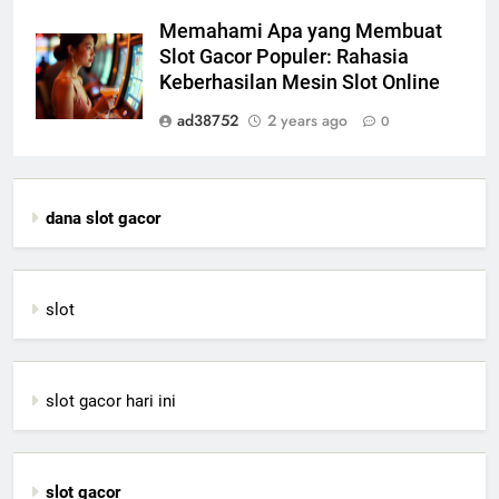
Memahami Apa yang Membuat
Slot Gacor Populer: Rahasia
Keberhasilan Mesin Slot Online
ad38752
2 years ago
0
dana slot gacor
slot
slot gacor hari ini
slot gacor