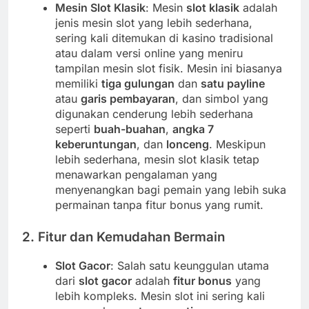
Mesin Slot Klasik
: Mesin
slot klasik
adalah
jenis mesin slot yang lebih sederhana,
sering kali ditemukan di kasino tradisional
atau dalam versi online yang meniru
tampilan mesin slot fisik. Mesin ini biasanya
memiliki
tiga gulungan
dan
satu payline
atau
garis pembayaran
, dan simbol yang
digunakan cenderung lebih sederhana
seperti
buah-buahan
,
angka 7
keberuntungan
, dan
lonceng
. Meskipun
lebih sederhana, mesin slot klasik tetap
menawarkan pengalaman yang
menyenangkan bagi pemain yang lebih suka
permainan tanpa fitur bonus yang rumit.
2.
Fitur dan Kemudahan Bermain
Slot Gacor
: Salah satu keunggulan utama
dari
slot gacor
adalah
fitur bonus
yang
lebih kompleks. Mesin slot ini sering kali