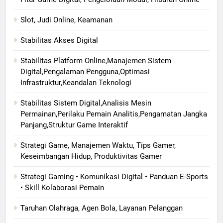
Slot, Judi Online, Keamanan
Stabilitas Akses Digital
Stabilitas Platform Online,Manajemen Sistem
Digital,Pengalaman Pengguna,Optimasi
Infrastruktur,Keandalan Teknologi
Stabilitas Sistem Digital,Analisis Mesin
Permainan,Perilaku Pemain Analitis,Pengamatan Jangka
Panjang,Struktur Game Interaktif
Strategi Game, Manajemen Waktu, Tips Gamer,
Keseimbangan Hidup, Produktivitas Gamer
Strategi Gaming • Komunikasi Digital • Panduan E-Sports
• Skill Kolaborasi Pemain
Taruhan Olahraga, Agen Bola, Layanan Pelanggan