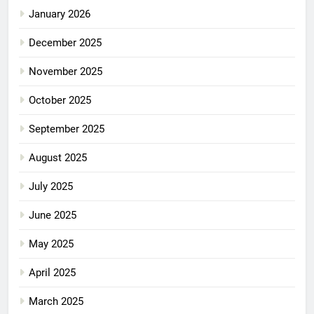
January 2026
December 2025
November 2025
October 2025
September 2025
August 2025
July 2025
June 2025
May 2025
April 2025
March 2025