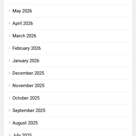
May 2026
April 2026
March 2026
February 2026
January 2026
December 2025
November 2025
October 2025
September 2025
August 2025
July 2025