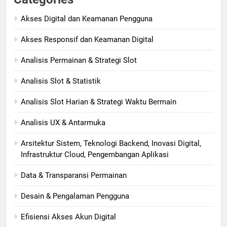
Akses Digital dan Keamanan Pengguna
Akses Responsif dan Keamanan Digital
Analisis Permainan & Strategi Slot
Analisis Slot & Statistik
Analisis Slot Harian & Strategi Waktu Bermain
Analisis UX & Antarmuka
Arsitektur Sistem, Teknologi Backend, Inovasi Digital,
Infrastruktur Cloud, Pengembangan Aplikasi
Data & Transparansi Permainan
Desain & Pengalaman Pengguna
Efisiensi Akses Akun Digital