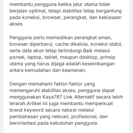
membantu pengguna ketika jalur utama tidak
berjalan optimal, tetapi stabilitas tetap bergantung
pada koneksi, browser, perangkat, dan kebiasaan
akses.
Pengguna perlu memastikan perangkat aman,
browser diperbarui, cache dikelola, koneksi stabil,
serta data akun tetap terlindungi.Baik melalui
ponsel, laptop, tablet, maupun desktop, prinsip
utama yang harus dijaga adalah keseimbangan
antara kemudahan dan keamanan.
Dengan memahami faktor-faktor yang
memengaruhi stabilitas akses, pengguna dapat
menggunakan Kaya787 Link Alternatif secara lebih
terarah.Artikel ini juga membantu memperkuat
brand keyword secara natural melalui
pembahasan yang relevan, profesional, dan
berorientasi pada kebutuhan pengguna.