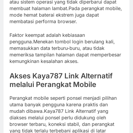
atau sistem operasi yang tidak diperbarui dapat
membuat halaman lambat.Pada perangkat mobile,
mode hemat baterai ekstrem juga dapat
membatasi performa browser.
Faktor keempat adalah kebiasaan
pengguna.Menekan tombol login berulang kali,
memasukkan data terburu-buru, atau tidak
memeriksa tampilan halaman dapat memperbesar
kemungkinan kesalahan akses.
Akses Kaya787 Link Alternatif
melalui Perangkat Mobile
Perangkat mobile seperti ponsel menjadi pilihan
utama banyak pengguna karena praktis dan
mudah dibawa.Kaya787 Link Alternatif yang
diakses melalui ponsel perlu didukung oleh
browser terbaru, koneksi stabil, dan perangkat
yang tidak terlalu terbebani aplikasi di latar