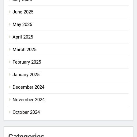
June 2025
May 2025
April 2025
March 2025
February 2025
January 2025
December 2024
November 2024
October 2024
Categories