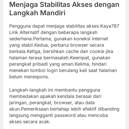
Menjaga Stabilitas Akses dengan
Langkah Mandiri
Pengguna dapat menjaga stabilitas akses Kaya787
Link Alternatif dengan beberapa langkah
sederhana.Pertama, gunakan koneksi internet
yang stabil.Kedua, perbarui browser secara
berkala.Ketiga, bersihkan cache dan cookie jika
halaman terasa bermasalah.Keempat, gunakan
perangkat pribadi yang aman.Kelima, hindari
menekan tombol login berulang kali saat halaman
belum merespons.
Langkah-langkah ini membantu pengguna
membedakan apakah kendala berasal dari
jaringan, perangkat, browser, atau data
akun.Pemeriksaan bertahap lebih efektif dibanding
langsung mengganti password atau mencoba
akses secara acak.