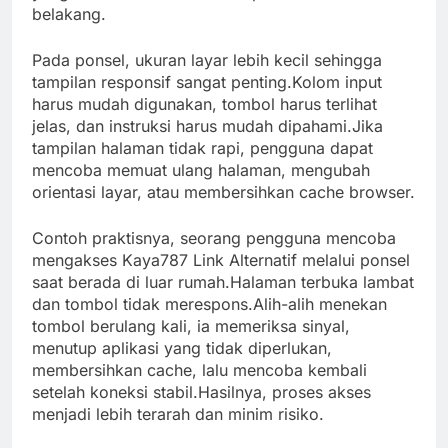
belakang.
Pada ponsel, ukuran layar lebih kecil sehingga
tampilan responsif sangat penting.Kolom input
harus mudah digunakan, tombol harus terlihat
jelas, dan instruksi harus mudah dipahami.Jika
tampilan halaman tidak rapi, pengguna dapat
mencoba memuat ulang halaman, mengubah
orientasi layar, atau membersihkan cache browser.
Contoh praktisnya, seorang pengguna mencoba
mengakses Kaya787 Link Alternatif melalui ponsel
saat berada di luar rumah.Halaman terbuka lambat
dan tombol tidak merespons.Alih-alih menekan
tombol berulang kali, ia memeriksa sinyal,
menutup aplikasi yang tidak diperlukan,
membersihkan cache, lalu mencoba kembali
setelah koneksi stabil.Hasilnya, proses akses
menjadi lebih terarah dan minim risiko.