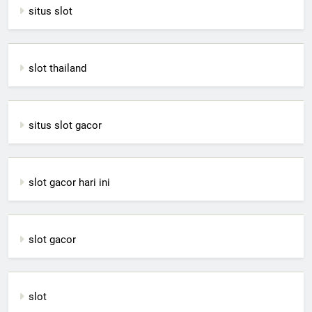
situs slot
slot thailand
situs slot gacor
slot gacor hari ini
slot gacor
slot