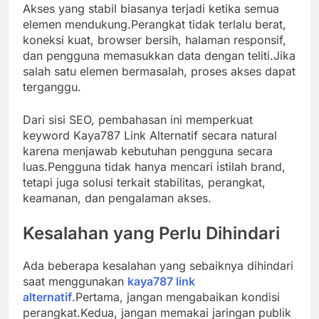
Akses yang stabil biasanya terjadi ketika semua
elemen mendukung.Perangkat tidak terlalu berat,
koneksi kuat, browser bersih, halaman responsif,
dan pengguna memasukkan data dengan teliti.Jika
salah satu elemen bermasalah, proses akses dapat
terganggu.
Dari sisi SEO, pembahasan ini memperkuat
keyword Kaya787 Link Alternatif secara natural
karena menjawab kebutuhan pengguna secara
luas.Pengguna tidak hanya mencari istilah brand,
tetapi juga solusi terkait stabilitas, perangkat,
keamanan, dan pengalaman akses.
Kesalahan yang Perlu Dihindari
Ada beberapa kesalahan yang sebaiknya dihindari
saat menggunakan
kaya787 link
alternatif
.Pertama, jangan mengabaikan kondisi
perangkat.Kedua, jangan memakai jaringan publik