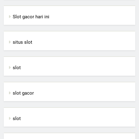
Slot gacor hari ini
situs slot
slot
slot gacor
slot