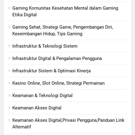
Gaming Komunitas Kesehatan Mental dalam Gaming
Etika Digital
Gaming Sehat, Strategi Game, Pengembangan Diri,
Keseimbangan Hidup, Tips Gaming
Infrastruktur & Teknologi Sistem
Infrastruktur Digital & Pengalaman Pengguna
Infrastruktur Sistem & Optimasi Kinerja
Kasino Online, Slot Online, Strategi Permainan
Keamanan & Teknologi Digital
Keamanan Akses Digital
Keamanan Akses Digital,Privasi Pengguna,Panduan Link
Alternatif