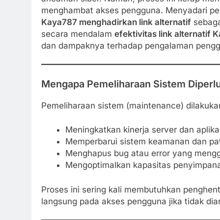
menghambat akses pengguna. Menyadari pent
Kaya787 menghadirkan link alternatif
sebagai
secara mendalam
efektivitas link alternati
dan dampaknya terhadap pengalaman pengg
Mengapa Pemeliharaan Sistem Diperl
Pemeliharaan sistem (maintenance) dilakukan
Meningkatkan kinerja server dan aplika
Memperbarui sistem keamanan dan pat
Menghapus bug atau error yang mengga
Mengoptimalkan kapasitas penyimpanan
Proses ini sering kali membutuhkan penghe
langsung pada akses pengguna jika tidak dian