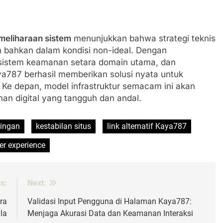
emeliharaan sistem
menunjukkan bahwa strategi teknis
 bahkan dalam kondisi non-ideal. Dengan
sistem keamanan setara domain utama, dan
a787 berhasil memberikan solusi nyata untuk
Ke depan, model infrastruktur semacam ini akan
n digital yang tangguh dan andal.
ringan
kestabilan situs
link alternatif Kaya787
er experience
s:
Next:
ra
Validasi Input Pengguna di Halaman Kaya787:
la
Menjaga Akurasi Data dan Keamanan Interaksi