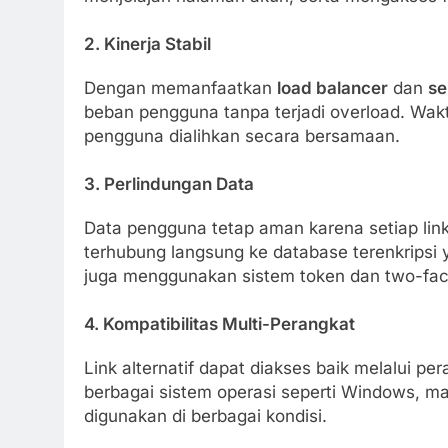
2.
Kinerja Stabil
Dengan memanfaatkan
load balancer
dan
se
beban pengguna tanpa terjadi overload. Wak
pengguna dialihkan secara bersamaan.
3.
Perlindungan Data
Data pengguna tetap aman karena setiap link 
terhubung langsung ke database terenkripsi y
juga menggunakan sistem token dan two-fac
4.
Kompatibilitas Multi-Perangkat
Link alternatif dapat diakses baik melalui p
berbagai sistem operasi seperti Windows, ma
digunakan di berbagai kondisi.