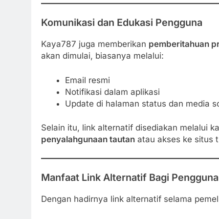
Komunikasi dan Edukasi Pengguna
Kaya787 juga memberikan
pemberitahuan pr
akan dimulai, biasanya melalui:
Email resmi
Notifikasi dalam aplikasi
Update di halaman status dan media so
Selain itu, link alternatif disediakan melalu
penyalahgunaan tautan
atau akses ke situs t
Manfaat Link Alternatif Bagi Pengguna
Dengan hadirnya link alternatif selama pem