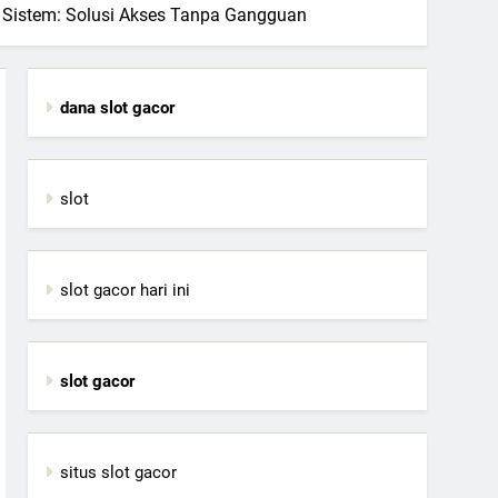
n Sistem: Solusi Akses Tanpa Gangguan
dana slot gacor
slot
slot gacor hari ini
slot gacor
situs slot gacor