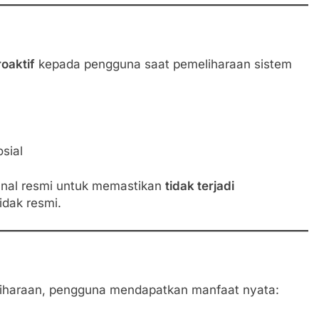
oaktif
kepada pengguna saat pemeliharaan sistem
sial
i kanal resmi untuk memastikan
tidak terjadi
idak resmi.
eliharaan, pengguna mendapatkan manfaat nyata: