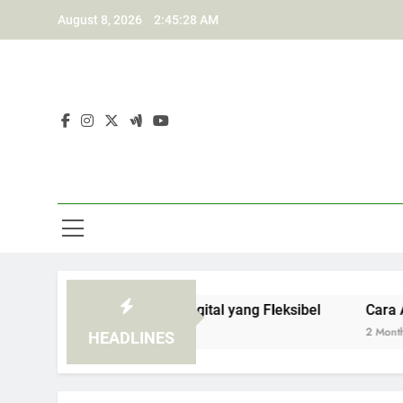
Skip
August 8, 2026
2:45:29 AM
to
content
Pow
Dapatkan A
ndukung Akses Digital yang Fleksibel
Cara Akses Lebah
2 Months Ago
HEADLINES