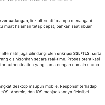
rver cadangan
, link alternatif mampu menangani
tu muat halaman tetap cepat, bahkan saat ribuan
alternatif juga dilindungi oleh
enkripsi SSL/TLS
, serta
ang disinkronkan secara real-time. Proses otentikasi
tor authentication yang sama dengan domain utama.
erangkat desktop maupun mobile. Responsif terhadap
cOS, Android, dan iOS menjadikannya fleksibel