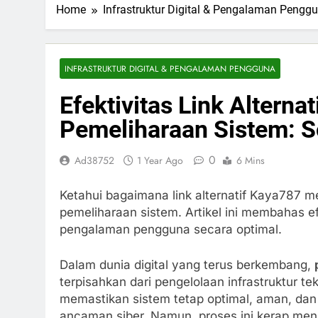
Home
Infrastruktur Digital & Pengalaman Pengg
INFRASTRUKTUR DIGITAL & PENGALAMAN PENGGUNA
Efektivitas Link Altern
Pemeliharaan Sistem: 
0
Ad38752
1 Year Ago
6 Mins
Ketahui bagaimana link alternatif Kaya787 
pemeliharaan sistem. Artikel ini membahas e
pengalaman pengguna secara optimal.
Dalam dunia digital yang terus berkembang,
terpisahkan dari pengelolaan infrastruktur te
memastikan sistem tetap optimal, aman, dan
ancaman siber. Namun, proses ini kerap me