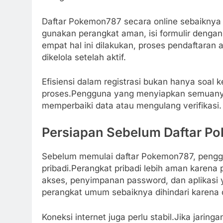
Daftar Pokemon787 secara online sebaiknya 
gunakan perangkat aman, isi formulir dengan t
empat hal ini dilakukan, proses pendaftaran 
dikelola setelah aktif.
Efisiensi dalam registrasi bukan hanya soal 
proses.Pengguna yang menyiapkan semuanya s
memperbaiki data atau mengulang verifikasi.
Persiapan Sebelum Daftar P
Sebelum memulai daftar Pokemon787, pengg
pribadi.Perangkat pribadi lebih aman karena 
akses, penyimpanan password, dan aplikasi 
perangkat umum sebaiknya dihindari karena d
Koneksi internet juga perlu stabil.Jika jaringan