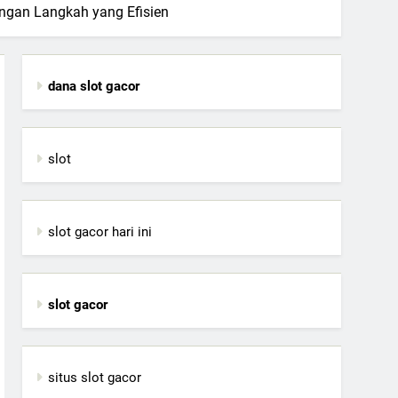
ngan Langkah yang Efisien
dana slot gacor
slot
slot gacor hari ini
slot gacor
situs slot gacor