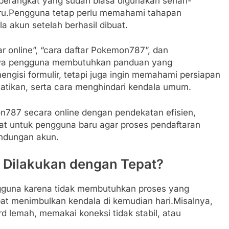
i perangkat yang sudah biasa digunakan sehari-
-buru.Pengguna tetap perlu memahami tahapan
a akun setelah berhasil dibuat.
 online”, “cara daftar Pokemon787”, dan
wa pengguna membutuhkan panduan yang
engisi formulir, tetapi juga ingin memahami persiapan
rhatikan, serta cara menghindari kendala umum.
n787 secara online dengan pendekatan efisien,
at untuk pengguna baru agar proses pendaftaran
indungan akun.
 Dilakukan dengan Tepat?
guna karena tidak membutuhkan proses yang
pat menimbulkan kendala di kemudian hari.Misalnya,
 lemah, memakai koneksi tidak stabil, atau