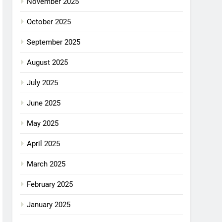
November 2025
October 2025
September 2025
August 2025
July 2025
June 2025
May 2025
April 2025
March 2025
February 2025
January 2025