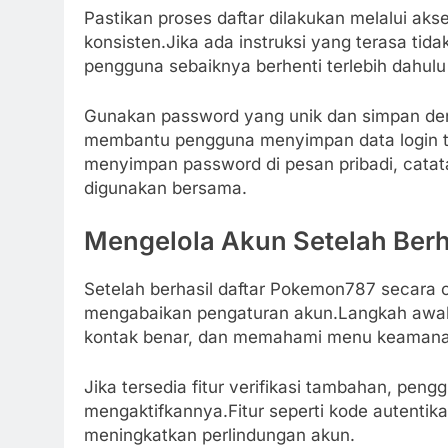
Pastikan proses daftar dilakukan melalui ak
konsisten.Jika ada instruksi yang terasa tid
pengguna sebaiknya berhenti terlebih dahul
Gunakan password yang unik dan simpan de
membantu pengguna menyimpan data login ta
menyimpan password di pesan pribadi, catat
digunakan bersama.
Mengelola Akun Setelah Berha
Setelah berhasil daftar Pokemon787 secara 
mengabaikan pengaturan akun.Langkah awal 
kontak benar, dan memahami menu keamana
Jika tersedia fitur verifikasi tambahan, pe
mengaktifkannya.Fitur seperti kode autentik
meningkatkan perlindungan akun.