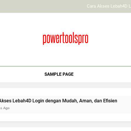
Cara Akses Lebah4D L
Panduan Praktis Daftar Edwinsl
Panduan Praktis Daftar Lebah
EDWINSLOT Link Alternatif sebagai P
er Tools Pro
Cara Akses Lebah4D L
lat Pertukangan Berkualitas Untuk Proyek Anda Di Power Tools 
Panduan Praktis Daftar Edwinsl
SAMPLE PAGE
Panduan Praktis Daftar Lebah
D Login dengan Mudah, Aman, dan Efisien
Panduan Pra
2 Months Ago