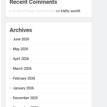
Recent Comments
A WordPress Commenter
on
Hello world!
Archives
June 2026
May 2026
April 2026
March 2026
February 2026
January 2026
December 2025