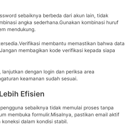
sword sebaiknya berbeda dari akun lain, tidak
kombinasi angka sederhana.Gunakan kombinasi huruf
istem mendukung.
ka tersedia.Verifikasi membantu memastikan bahwa data
.Jangan membagikan kode verifikasi kepada siapa
, lanjutkan dengan login dan periksa area
engaturan keamanan sudah sesuai.
ebih Efisien
, pengguna sebaiknya tidak memulai proses tanpa
lum membuka formulir.Misalnya, pastikan email aktif
koneksi dalam kondisi stabil.