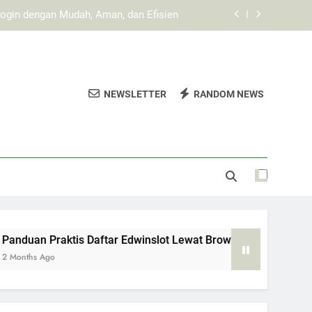
ogin dengan Mudah, Aman, dan Efisien
ot Lewat Browser untuk Pengguna Baru
4D Lewat Browser untuk Pengguna Baru
NEWSLETTER
RANDOM NEWS
endukung Akses Digital yang Fleksibel
ogin dengan Mudah, Aman, dan Efisien
Pro. Kualitas Tinggi Untuk Hasil Kerja Yang Maksimal.
ot Lewat Browser untuk Pengguna Baru
4D Lewat Browser untuk Pengguna Baru
ktis Daftar Edwinslot Lewat Browser untuk Pengguna Baru