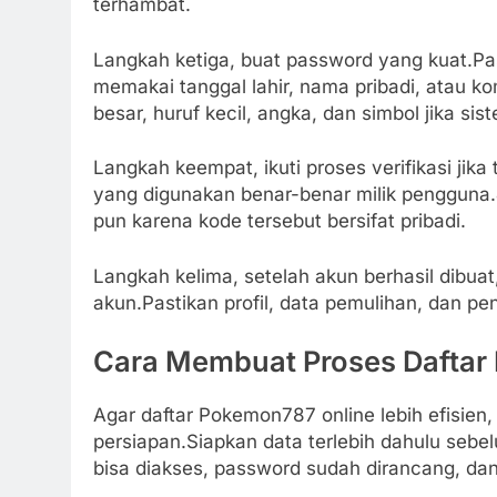
terhambat.
Langkah ketiga, buat password yang kuat.Pas
memakai tanggal lahir, nama pribadi, atau 
besar, huruf kecil, angka, dan simbol jika s
Langkah keempat, ikuti proses verifikasi ji
yang digunakan benar-benar milik pengguna
pun karena kode tersebut bersifat pribadi.
Langkah kelima, setelah akun berhasil dibuat
akun.Pastikan profil, data pemulihan, dan p
Cara Membuat Proses Daftar L
Agar daftar Pokemon787 online lebih efisien
persiapan.Siapkan data terlebih dahulu sebe
bisa diakses, password sudah dirancang, dan 