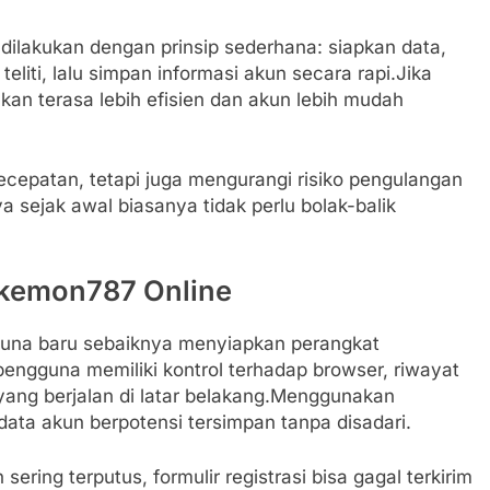
dilakukan dengan prinsip sederhana: siapkan data,
eliti, lalu simpan informasi akun secara rapi.Jika
akan terasa lebih efisien dan akun lebih mudah
kecepatan, tetapi juga mengurangi risiko pengulangan
ejak awal biasanya tidak perlu bolak-balik
okemon787 Online
una baru sebaiknya menyiapkan perangkat
pengguna memiliki kontrol terhadap browser, riwayat
yang berjalan di latar belakang.Menggunakan
ata akun berpotensi tersimpan tanpa disadari.
 sering terputus, formulir registrasi bisa gagal terkirim