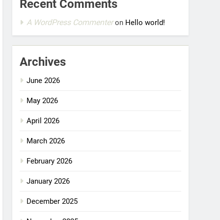
Recent Comments
A WordPress Commenter
on
Hello world!
Archives
June 2026
May 2026
April 2026
March 2026
February 2026
January 2026
December 2025