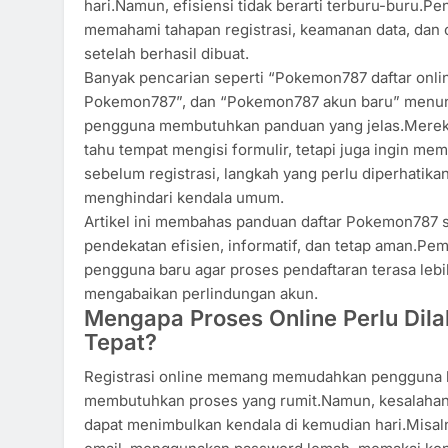
hari.Namun, efisiensi tidak berarti terburu-buru.Pe
memahami tahapan registrasi, keamanan data, dan 
setelah berhasil dibuat.
Banyak pencarian seperti “Pokemon787 daftar online
Pokemon787”, dan “Pokemon787 akun baru” menu
pengguna membutuhkan panduan yang jelas.Mereka
tahu tempat mengisi formulir, tetapi juga ingin me
sebelum registrasi, langkah yang perlu diperhatikan
menghindari kendala umum.
Artikel ini membahas panduan daftar Pokemon787 
pendekatan efisien, informatif, dan tetap aman.Pe
pengguna baru agar proses pendaftaran terasa lebi
mengabaikan perlindungan akun.
Mengapa Proses Online Perlu Dil
Tepat?
Registrasi online memang memudahkan pengguna k
membutuhkan proses yang rumit.Namun, kesalahan k
dapat menimbulkan kendala di kemudian hari.Misal