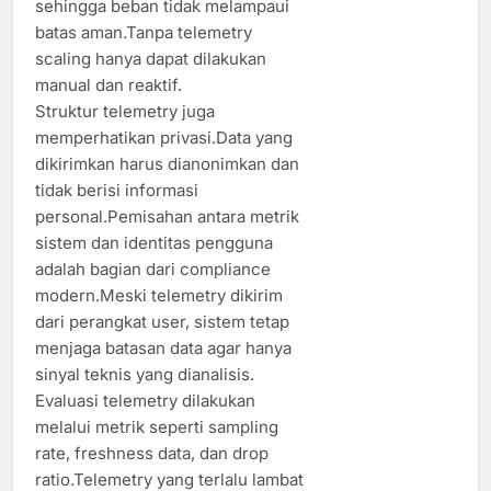
sehingga beban tidak melampaui
batas aman.Tanpa telemetry
scaling hanya dapat dilakukan
manual dan reaktif.
Struktur telemetry juga
memperhatikan privasi.Data yang
dikirimkan harus dianonimkan dan
tidak berisi informasi
personal.Pemisahan antara metrik
sistem dan identitas pengguna
adalah bagian dari compliance
modern.Meski telemetry dikirim
dari perangkat user, sistem tetap
menjaga batasan data agar hanya
sinyal teknis yang dianalisis.
Evaluasi telemetry dilakukan
melalui metrik seperti sampling
rate, freshness data, dan drop
ratio.Telemetry yang terlalu lambat