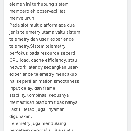
elemen ini terhubung sistem
memperoleh observabilitas
menyeluruh.
Pada slot multiplatform ada dua
jenis telemetry utama yaitu sistem
telemetry dan user-experience
telemetry.Sistem telemetry
berfokus pada resource seperti
CPU load, cache efficiency, atau
network latency sedangkan user-
experience telemetry mencakup
hal seperti animation smoothness,
input delay, dan frame
stability.Kombinasi keduanya
memastikan platform tidak hanya
“aktif” tetapi juga “nyaman
digunakan.”
Telemetry juga mendukung
pemetaan geografis.Jika suatu