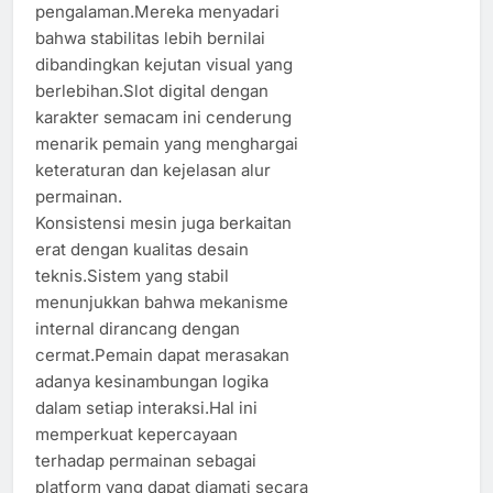
pengalaman.Mereka menyadari
bahwa stabilitas lebih bernilai
dibandingkan kejutan visual yang
berlebihan.Slot digital dengan
karakter semacam ini cenderung
menarik pemain yang menghargai
keteraturan dan kejelasan alur
permainan.
Konsistensi mesin juga berkaitan
erat dengan kualitas desain
teknis.Sistem yang stabil
menunjukkan bahwa mekanisme
internal dirancang dengan
cermat.Pemain dapat merasakan
adanya kesinambungan logika
dalam setiap interaksi.Hal ini
memperkuat kepercayaan
terhadap permainan sebagai
platform yang dapat diamati secara