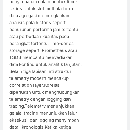
penyimpanan dalam bentuk time-
series.Untuk slot multiplatform
data agregasi memungkinkan
analisis pola historis seperti
penurunan performa jam tertentu
atau perbedaan kualitas pada
perangkat tertentu.Time-series
storage seperti Prometheus atau
TSDB membantu menyediakan
data kontinu untuk analitik lanjutan.
Selain tiga lapisan inti struktur
telemetry modern mencakup
correlation layer.Korelasi
diperlukan untuk menghubungkan
telemetry dengan logging dan
tracing.Telemetry menunjukkan
gejala, tracing menunjukkan jalur
eksekusi, dan logging menyimpan
detail kronologis.Ketika ketiga