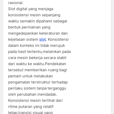
rasional.
Slot digital yang menjaga
konsistensi mesin sepanjang
waktu semakin dipahami sebagai
bentuk permainan yang
mengedepankan keteraturan dan
kejelasan sistem
slot
. Konsistensi
dalam konteks ini tidak merujuk
pada hasil tertentu,melainkan pada
cara mesin bekerja secara stabil
dari waktu ke waktu.Pendekatan
tersebut memberikan ruang bagi
pemain untuk melakukan
pengamatan terstruktur terhadap
perilaku sistem tanpa terganggu
oleh perubahan mendadak.
Konsistensi mesin terlihat dari
ritme putaran yang relatif
tetap,transisi visual yang