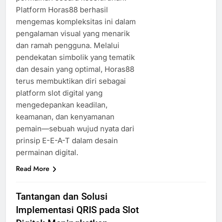
Platform Horas88 berhasil
mengemas kompleksitas ini dalam
pengalaman visual yang menarik
dan ramah pengguna. Melalui
pendekatan simbolik yang tematik
dan desain yang optimal, Horas88
terus membuktikan diri sebagai
platform slot digital yang
mengedepankan keadilan,
keamanan, dan kenyamanan
pemain—sebuah wujud nyata dari
prinsip E-E-A-T dalam desain
permainan digital.
Read More
Tantangan dan Solusi
Implementasi QRIS pada Slot