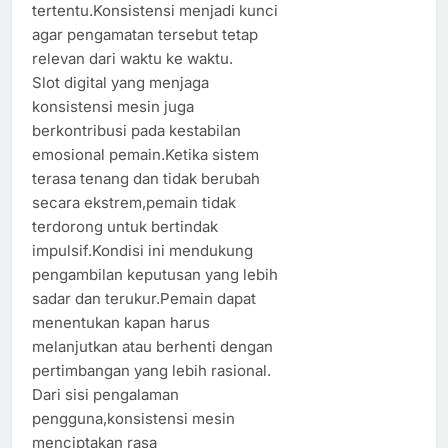
tertentu.Konsistensi menjadi kunci
agar pengamatan tersebut tetap
relevan dari waktu ke waktu.
Slot digital yang menjaga
konsistensi mesin juga
berkontribusi pada kestabilan
emosional pemain.Ketika sistem
terasa tenang dan tidak berubah
secara ekstrem,pemain tidak
terdorong untuk bertindak
impulsif.Kondisi ini mendukung
pengambilan keputusan yang lebih
sadar dan terukur.Pemain dapat
menentukan kapan harus
melanjutkan atau berhenti dengan
pertimbangan yang lebih rasional.
Dari sisi pengalaman
pengguna,konsistensi mesin
menciptakan rasa