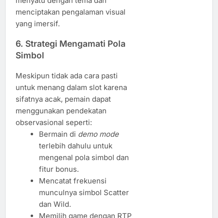
menyatu dengan tema dan
menciptakan pengalaman visual
yang imersif.
6. Strategi Mengamati Pola
Simbol
Meskipun tidak ada cara pasti
untuk menang dalam slot karena
sifatnya acak, pemain dapat
menggunakan pendekatan
observasional seperti:
Bermain di
demo mode
terlebih dahulu untuk
mengenal pola simbol dan
fitur bonus.
Mencatat frekuensi
munculnya simbol Scatter
dan Wild.
Memilih game dengan RTP