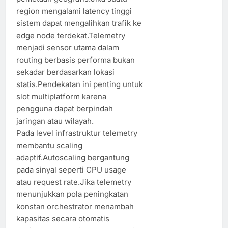
region mengalami latency tinggi
sistem dapat mengalihkan trafik ke
edge node terdekat.Telemetry
menjadi sensor utama dalam
routing berbasis performa bukan
sekadar berdasarkan lokasi
statis.Pendekatan ini penting untuk
slot multiplatform karena
pengguna dapat berpindah
jaringan atau wilayah.
Pada level infrastruktur telemetry
membantu scaling
adaptif.Autoscaling bergantung
pada sinyal seperti CPU usage
atau request rate.Jika telemetry
menunjukkan pola peningkatan
konstan orchestrator menambah
kapasitas secara otomatis