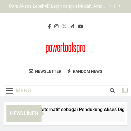
Skip
Panduan Praktis Daftar Edwinslot Lewat Browser
to
untuk Pengguna Baru
content
Panduan Praktis Daftar Lebah4D Lewat Browser
untuk Pengguna Baru
EDWINSLOT Link Alternatif sebagai Pendukung
Akses Digital yang Fleksibel
Cara Akses Lebah4D Login dengan Mudah, Aman,
dan Efisien
Panduan Praktis Daftar Edwinslot Lewat Browser
untuk Pengguna Baru
Power Tools Pro
Dapatkan Alat Pertukangan Berkualitas
Panduan Praktis Daftar Lebah4D Lewat Browser
NEWSLETTER
RANDOM NEWS
untuk Pengguna Baru
Untuk Proyek Anda Di Power Tools Pro.
Kualitas Tinggi Untuk Hasil Kerja Yang
MENU
Maksimal.
WINSLOT Link Alternatif sebagai Pendukung Akses Digital yan
HEADLINES
Month Ago