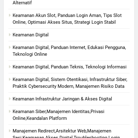
Alternatif
Keamanan Akun Slot, Panduan Login Aman, Tips Slot
Online, Optimasi Akses Situs, Strategi Login Stabil
Keamanan Digital
Keamanan Digital, Panduan Internet, Edukasi Pengguna,
Teknologi Online
Keamanan Digital, Panduan Teknis, Teknologi Informasi
Keamanan Digital, Sistem Otentikasi, Infrastruktur Siber,
Praktik Cybersecurity Modern, Manajemen Risiko Data
Keamanan Infrastruktur Jaringan & Akses Digital
Keamanan Siber,Manajemen Identitas,Privasi
Online,Keandalan Platform
Manajemen Redirect,Arsitektur Web,Manajemen
Sesi,Keamanan Akses Digital,Troubleshooting Login