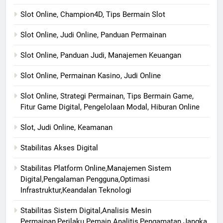
Slot Online, Champion4D, Tips Bermain Slot
Slot Online, Judi Online, Panduan Permainan
Slot Online, Panduan Judi, Manajemen Keuangan
Slot Online, Permainan Kasino, Judi Online
Slot Online, Strategi Permainan, Tips Bermain Game,
Fitur Game Digital, Pengelolaan Modal, Hiburan Online
Slot, Judi Online, Keamanan
Stabilitas Akses Digital
Stabilitas Platform Online,Manajemen Sistem
Digital,Pengalaman Pengguna,Optimasi
Infrastruktur,Keandalan Teknologi
Stabilitas Sistem Digital,Analisis Mesin
Permainan,Perilaku Pemain Analitis,Pengamatan Jangka