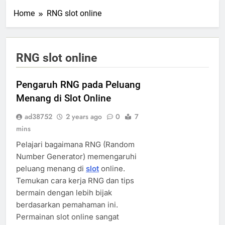
Home
RNG slot online
RNG slot online
Pengaruh RNG pada Peluang
Menang di Slot Online
ad38752
2 years ago
0
7
mins
Pelajari bagaimana RNG (Random
Number Generator) memengaruhi
peluang menang di
slot
online.
Temukan cara kerja RNG dan tips
bermain dengan lebih bijak
berdasarkan pemahaman ini.
Permainan slot online sangat