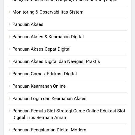
Monitoring & Observabilitas Sistem
Panduan Akses
Panduan Akses & Keamanan Digital
Panduan Akses Cepat Digital
Panduan Akses Digital dan Navigasi Praktis
Panduan Game / Edukasi Digital
Panduan Keamanan Online
Panduan Login dan Keamanan Akses
Panduan Pemula Slot Strategi Game Online Edukasi Slot
Digital Tips Bermain Aman
Panduan Pengalaman Digital Modern