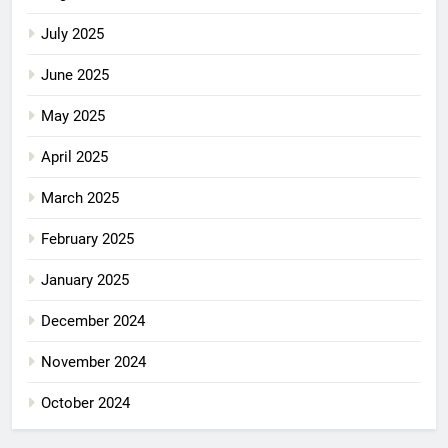
July 2025
June 2025
May 2025
April 2025
March 2025
February 2025
January 2025
December 2024
November 2024
October 2024