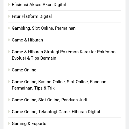
Efisiensi Akses Akun Digital
Fitur Platform Digital
Gambling, Slot Online, Permainan
Game & Hiburan
Game & Hiburan Strategi Pokémon Karakter Pokémon
Evolusi & Tips Bermain
Game Online
Game Online, Kasino Online, Slot Online, Panduan
Permainan, Tips & Trik
Game Online, Slot Online, Panduan Judi
Game Online, Teknologi Game, Hiburan Digital
Gaming & Esports