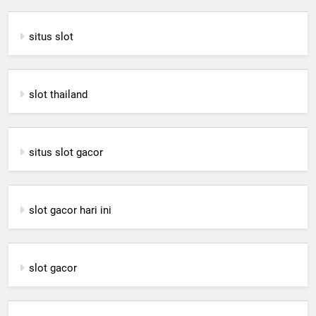
situs slot
slot thailand
situs slot gacor
slot gacor hari ini
slot gacor