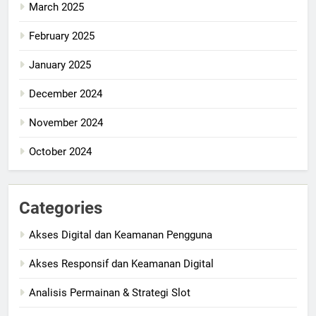
March 2025
February 2025
January 2025
December 2024
November 2024
October 2024
Categories
Akses Digital dan Keamanan Pengguna
Akses Responsif dan Keamanan Digital
Analisis Permainan & Strategi Slot