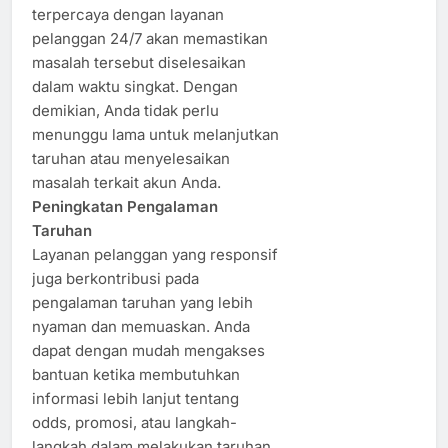
terpercaya dengan layanan
pelanggan 24/7 akan memastikan
masalah tersebut diselesaikan
dalam waktu singkat. Dengan
demikian, Anda tidak perlu
menunggu lama untuk melanjutkan
taruhan atau menyelesaikan
masalah terkait akun Anda.
Peningkatan Pengalaman
Taruhan
Layanan pelanggan yang responsif
juga berkontribusi pada
pengalaman taruhan yang lebih
nyaman dan memuaskan. Anda
dapat dengan mudah mengakses
bantuan ketika membutuhkan
informasi lebih lanjut tentang
odds, promosi, atau langkah-
langkah dalam melakukan taruhan.