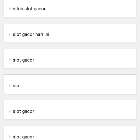
situs slot gacor
slot gacor hari ini
slot gacor
slot
slot gacor
slot gacor