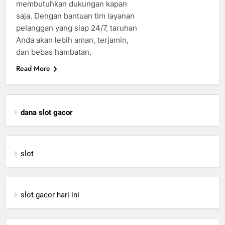
membutuhkan dukungan kapan
saja. Dengan bantuan tim layanan
pelanggan yang siap 24/7, taruhan
Anda akan lebih aman, terjamin,
dan bebas hambatan.
Read More
dana slot gacor
slot
slot gacor hari ini