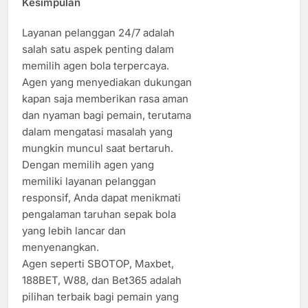
Kesimpulan
Layanan pelanggan 24/7 adalah
salah satu aspek penting dalam
memilih agen bola terpercaya.
Agen yang menyediakan dukungan
kapan saja memberikan rasa aman
dan nyaman bagi pemain, terutama
dalam mengatasi masalah yang
mungkin muncul saat bertaruh.
Dengan memilih agen yang
memiliki layanan pelanggan
responsif, Anda dapat menikmati
pengalaman taruhan sepak bola
yang lebih lancar dan
menyenangkan.
Agen seperti SBOTOP, Maxbet,
188BET, W88, dan Bet365 adalah
pilihan terbaik bagi pemain yang