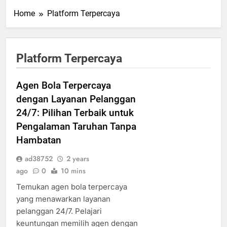
Home
Platform Terpercaya
Platform Terpercaya
Agen Bola Terpercaya
dengan Layanan Pelanggan
24/7: Pilihan Terbaik untuk
Pengalaman Taruhan Tanpa
Hambatan
ad38752
2 years
ago
0
10 mins
Temukan agen bola terpercaya
yang menawarkan layanan
pelanggan 24/7. Pelajari
keuntungan memilih agen dengan