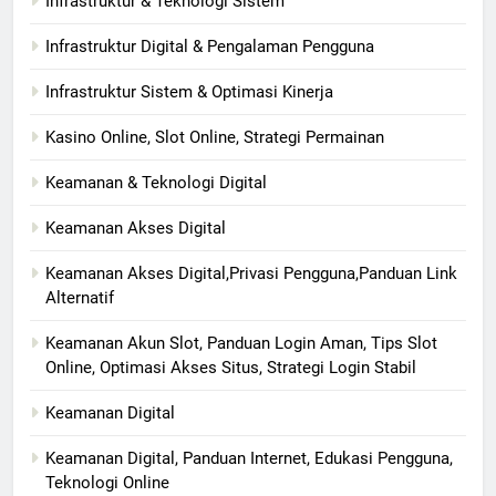
Infrastruktur & Teknologi Sistem
Infrastruktur Digital & Pengalaman Pengguna
Infrastruktur Sistem & Optimasi Kinerja
Kasino Online, Slot Online, Strategi Permainan
Keamanan & Teknologi Digital
Keamanan Akses Digital
Keamanan Akses Digital,Privasi Pengguna,Panduan Link
Alternatif
Keamanan Akun Slot, Panduan Login Aman, Tips Slot
Online, Optimasi Akses Situs, Strategi Login Stabil
Keamanan Digital
Keamanan Digital, Panduan Internet, Edukasi Pengguna,
Teknologi Online