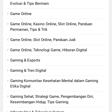
Evolusi & Tips Bermain
Game Online
Game Online, Kasino Online, Slot Online, Panduan
Permainan, Tips & Trik
Game Online, Slot Online, Panduan Judi
Game Online, Teknologi Game, Hiburan Digital
Gaming & Esports
Gaming & Tren Digital
Gaming Komunitas Kesehatan Mental dalam Gaming
Etika Digital
Gaming Sehat, Strategi Game, Pengembangan Diri,
Keseimbangan Hidup, Tips Gaming