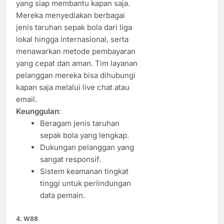
yang siap membantu kapan saja.
Mereka menyediakan berbagai
jenis taruhan sepak bola dari liga
lokal hingga internasional, serta
menawarkan metode pembayaran
yang cepat dan aman. Tim layanan
pelanggan mereka bisa dihubungi
kapan saja melalui live chat atau
email.
Keunggulan
:
Beragam jenis taruhan
sepak bola yang lengkap.
Dukungan pelanggan yang
sangat responsif.
Sistem keamanan tingkat
tinggi untuk perlindungan
data pemain.
4.
W88