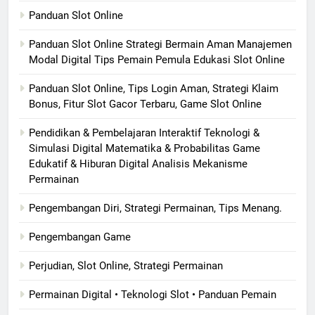
Panduan Slot Online
Panduan Slot Online Strategi Bermain Aman Manajemen
Modal Digital Tips Pemain Pemula Edukasi Slot Online
Panduan Slot Online, Tips Login Aman, Strategi Klaim
Bonus, Fitur Slot Gacor Terbaru, Game Slot Online
Pendidikan & Pembelajaran Interaktif Teknologi &
Simulasi Digital Matematika & Probabilitas Game
Edukatif & Hiburan Digital Analisis Mekanisme
Permainan
Pengembangan Diri, Strategi Permainan, Tips Menang.
Pengembangan Game
Perjudian, Slot Online, Strategi Permainan
Permainan Digital • Teknologi Slot • Panduan Pemain