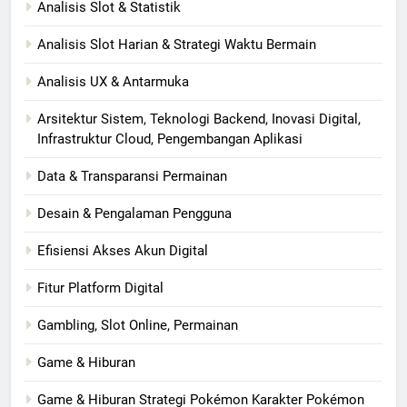
Analisis Slot & Statistik
Analisis Slot Harian & Strategi Waktu Bermain
Analisis UX & Antarmuka
Arsitektur Sistem, Teknologi Backend, Inovasi Digital,
Infrastruktur Cloud, Pengembangan Aplikasi
Data & Transparansi Permainan
Desain & Pengalaman Pengguna
Efisiensi Akses Akun Digital
Fitur Platform Digital
Gambling, Slot Online, Permainan
Game & Hiburan
Game & Hiburan Strategi Pokémon Karakter Pokémon