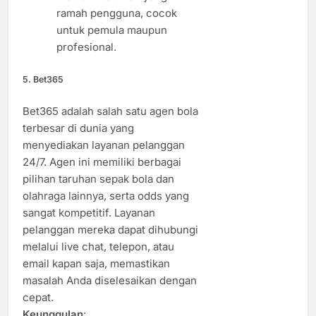
ramah pengguna, cocok
untuk pemula maupun
profesional.
5.
Bet365
Bet365 adalah salah satu agen bola
terbesar di dunia yang
menyediakan layanan pelanggan
24/7. Agen ini memiliki berbagai
pilihan taruhan sepak bola dan
olahraga lainnya, serta odds yang
sangat kompetitif. Layanan
pelanggan mereka dapat dihubungi
melalui live chat, telepon, atau
email kapan saja, memastikan
masalah Anda diselesaikan dengan
cepat.
Keunggulan
: