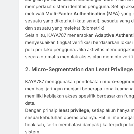
memperkuat sistem identitas pengguna. Setiap aks
melewati
Multi-Factor Authentication (MFA)
yang 
sesuatu yang diketahui (kata sandi), sesuatu yang d
dan sesuatu yang melekat (biometrik).
Selain itu, KAYA787 menerapkan
Adaptive Authenti
menyesuaikan tingkat verifikasi berdasarkan lokasi 
pola perilaku pengguna. Jika aktivitas mencurigaka
secara otomatis menolak akses atau meminta verifi
2.
Micro-Segmentation dan Least Privilege
KAYA787 menggunakan pendekatan
micro-segmen
membagi jaringan menjadi beberapa zona keamanan 
memiliki kebijakan akses spesifik berdasarkan fungs
data.
Dengan prinsip
least privilege
, setiap akun hanya 
sesuai kebutuhan operasionalnya. Hal ini mencegah
tidak sah, serta membatasi dampak jika terjadi pela
sistem.