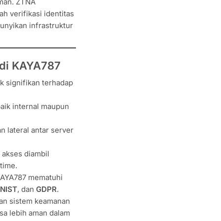
aman. ZTNA
h verifikasi identitas
nyikan infrastruktur
 di KAYA787
 signifikan terhadap
baik internal maupun
 lateral antar server
akses diambil
time.
KAYA787 mematuhi
NIST
, dan
GDPR
.
n sistem keamanan
sa lebih aman dalam