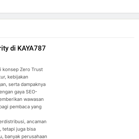
rity di KAYA787
i konsep Zero Trust
ur, kebijakan
ngan, serta dampaknya
dengan gaya SEO-
i memberikan wawasan
n bagi pembaca yang
erdistribusi, ancaman
 tetapi juga bisa
itu, banyak perusahaan