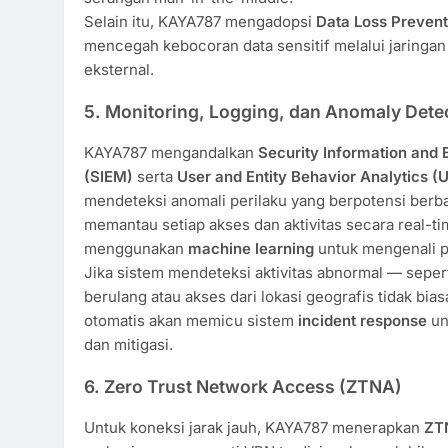
Selain itu, KAYA787 mengadopsi
Data Loss Prevent
mencegah kebocoran data sensitif melalui jaringan
eksternal.
5.
Monitoring, Logging, dan Anomaly Dete
KAYA787 mengandalkan
Security Information an
(SIEM)
serta
User and Entity Behavior Analytics (
mendeteksi anomali perilaku yang berpotensi berba
memantau setiap akses dan aktivitas secara real-ti
menggunakan
machine learning
untuk mengenali p
Jika sistem mendeteksi aktivitas abnormal — seper
berulang atau akses dari lokasi geografis tidak bi
otomatis akan memicu sistem
incident response
un
dan mitigasi.
6.
Zero Trust Network Access (ZTNA)
Untuk koneksi jarak jauh, KAYA787 menerapkan
ZT