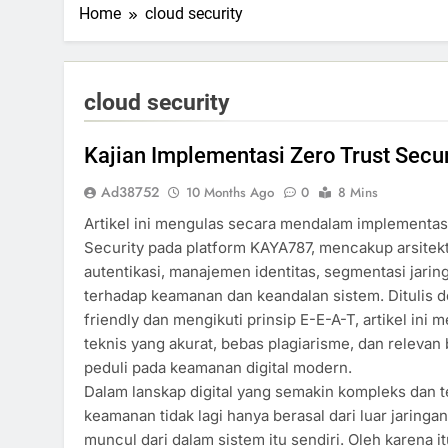
Home
cloud security
cloud security
Kajian Implementasi Zero Trust Secu
Ad38752
10 Months Ago
0
8 Mins
Artikel ini mengulas secara mendalam implementas
Security pada platform KAYA787, mencakup arsitekt
autentikasi, manajemen identitas, segmentasi jari
terhadap keamanan dan keandalan sistem. Ditulis 
friendly dan mengikuti prinsip E-E-A-T, artikel in
teknis yang akurat, bebas plagiarisme, dan releva
peduli pada keamanan digital modern.
Dalam lanskap digital yang semakin kompleks dan t
keamanan tidak lagi hanya berasal dari luar jaringan,
muncul dari dalam sistem itu sendiri. Oleh karena 