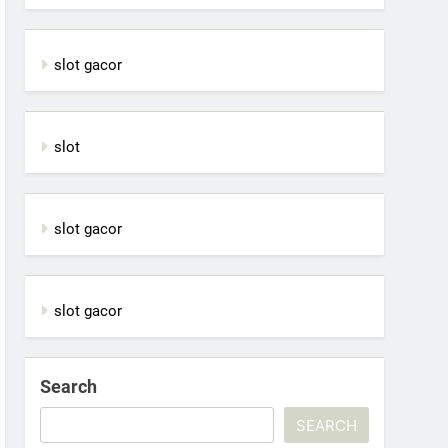
slot gacor
slot
slot gacor
slot gacor
Search
SEARCH