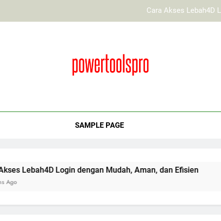
Cara Akses Lebah4D L
Panduan Praktis Daftar Edwinsl
Panduan Praktis Daftar Lebah
EDWINSLOT Link Alternatif sebagai P
er Tools Pro
Cara Akses Lebah4D L
lat Pertukangan Berkualitas Untuk Proyek Anda Di Power Tools 
Panduan Praktis Daftar Edwinsl
SAMPLE PAGE
Panduan Praktis Daftar Lebah
4D Login dengan Mudah, Aman, dan Efisien
Panduan Pra
2 Months Ago