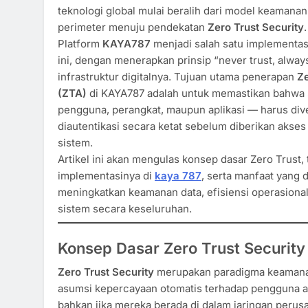
teknologi global mulai beralih dari model keamanan 
perimeter menuju pendekatan
Zero Trust Security
.
Platform
KAYA787
menjadi salah satu implementas
ini, dengan menerapkan prinsip “never trust, always
infrastruktur digitalnya. Tujuan utama penerapan
Ze
(ZTA)
di KAYA787 adalah untuk memastikan bahwa s
pengguna, perangkat, maupun aplikasi — harus dive
diautentikasi secara ketat sebelum diberikan akse
sistem.
Artikel ini akan mengulas konsep dasar Zero Trust,
implementasinya di
kaya 787
, serta manfaat yang 
meningkatkan keamanan data, efisiensi operasional
sistem secara keseluruhan.
Konsep Dasar Zero Trust Security
Zero Trust Security
merupakan paradigma keamana
asumsi kepercayaan otomatis terhadap pengguna a
bahkan jika mereka berada di dalam jaringan perus