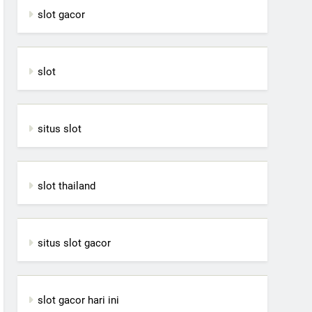
slot gacor
slot
situs slot
slot thailand
situs slot gacor
slot gacor hari ini