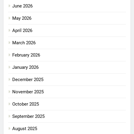
June 2026
May 2026
April 2026
March 2026
February 2026
January 2026
December 2025
November 2025
October 2025
September 2025
August 2025