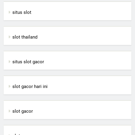
situs slot
slot thailand
situs slot gacor
slot gacor hari ini
slot gacor