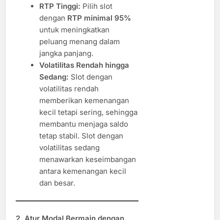
RTP Tinggi:
Pilih slot
dengan
RTP minimal 95%
untuk meningkatkan
peluang menang dalam
jangka panjang.
Volatilitas Rendah hingga
Sedang:
Slot dengan
volatilitas rendah
memberikan kemenangan
kecil tetapi sering, sehingga
membantu menjaga saldo
tetap stabil. Slot dengan
volatilitas sedang
menawarkan keseimbangan
antara kemenangan kecil
dan besar.
2.
Atur Modal Bermain dengan