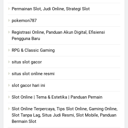
Permainan Slot, Judi Online, Strategi Slot
pokemon787
Registrasi Online, Panduan Akun Digital, Efisiensi
Pengguna Baru
RPG & Classic Gaming
situs slot gacor
situs slot online resmi
slot gacor hari ini
Slot Online | Tema & Estetika | Panduan Pemain
Slot Online Terpercaya, Tips Slot Online, Gaming Online,
Slot Tanpa Lag, Situs Judi Resmi, Slot Mobile, Panduan
Bermain Slot