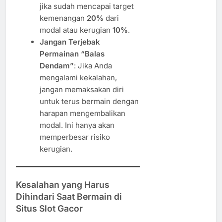
jika sudah mencapai target
kemenangan
20%
dari
modal atau kerugian
10%
.
Jangan Terjebak
Permainan “Balas
Dendam”
: Jika Anda
mengalami kekalahan,
jangan memaksakan diri
untuk terus bermain dengan
harapan mengembalikan
modal. Ini hanya akan
memperbesar risiko
kerugian.
Kesalahan yang Harus
Dihindari Saat Bermain di
Situs Slot Gacor