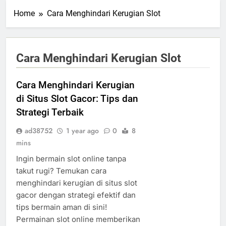
Home
Cara Menghindari Kerugian Slot
Cara Menghindari Kerugian Slot
Cara Menghindari Kerugian
di Situs Slot Gacor: Tips dan
Strategi Terbaik
ad38752
1 year ago
0
8
mins
Ingin bermain slot online tanpa
takut rugi? Temukan cara
menghindari kerugian di situs slot
gacor dengan strategi efektif dan
tips bermain aman di sini!
Permainan slot online memberikan