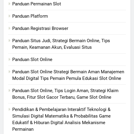
Panduan Permainan Slot
Panduan Platform
Panduan Registrasi Browser
Panduan Situs Judi, Strategi Bermain Online, Tips
Pemain, Keamanan Akun, Evaluasi Situs
Panduan Slot Online
Panduan Slot Online Strategi Bermain Aman Manajemen
Modal Digital Tips Pemain Pemula Edukasi Slot Online
Panduan Slot Online, Tips Login Aman, Strategi Klaim
Bonus, Fitur Slot Gacor Terbaru, Game Slot Online
Pendidikan & Pembelajaran Interaktif Teknologi &
Simulasi Digital Matematika & Probabilitas Game
Edukatif & Hiburan Digital Analisis Mekanisme
Permainan