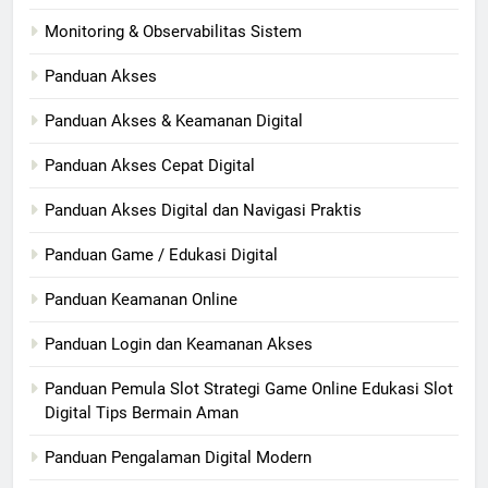
Monitoring & Observabilitas Sistem
Panduan Akses
Panduan Akses & Keamanan Digital
Panduan Akses Cepat Digital
Panduan Akses Digital dan Navigasi Praktis
Panduan Game / Edukasi Digital
Panduan Keamanan Online
Panduan Login dan Keamanan Akses
Panduan Pemula Slot Strategi Game Online Edukasi Slot
Digital Tips Bermain Aman
Panduan Pengalaman Digital Modern