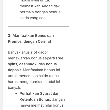
modal awal untuk
memastikan Anda tidak
bermain dengan semua
saldo yang ada.
3.
Manfaatkan Bonus dan
Promosi dengan Cermat
Banyak situs slot gacor
menawarkan bonus seperti
free
spins
,
cashback
, dan
bonus
deposit
. Manfaatkan bonus ini
untuk menambah saldo tanpa
harus mengeluarkan modal lebih
banyak.
Perhatikan Syarat dan
Ketentuan Bonus:
Jangan
hanya melihat nilai bonus