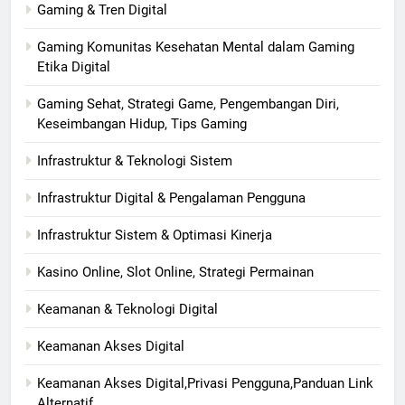
Gaming & Tren Digital
Gaming Komunitas Kesehatan Mental dalam Gaming
Etika Digital
Gaming Sehat, Strategi Game, Pengembangan Diri,
Keseimbangan Hidup, Tips Gaming
Infrastruktur & Teknologi Sistem
Infrastruktur Digital & Pengalaman Pengguna
Infrastruktur Sistem & Optimasi Kinerja
Kasino Online, Slot Online, Strategi Permainan
Keamanan & Teknologi Digital
Keamanan Akses Digital
Keamanan Akses Digital,Privasi Pengguna,Panduan Link
Alternatif