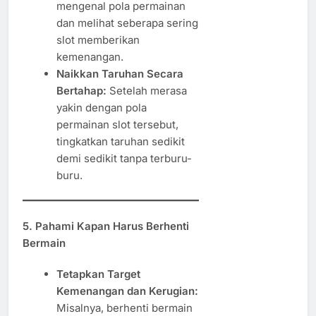
mengenal pola permainan
dan melihat seberapa sering
slot memberikan
kemenangan.
Naikkan Taruhan Secara
Bertahap:
Setelah merasa
yakin dengan pola
permainan slot tersebut,
tingkatkan taruhan sedikit
demi sedikit tanpa terburu-
buru.
5.
Pahami Kapan Harus Berhenti
Bermain
Tetapkan Target
Kemenangan dan Kerugian:
Misalnya, berhenti bermain