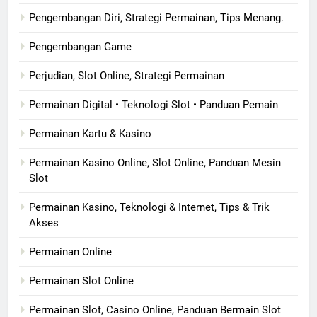
Pengembangan Diri, Strategi Permainan, Tips Menang.
Pengembangan Game
Perjudian, Slot Online, Strategi Permainan
Permainan Digital • Teknologi Slot • Panduan Pemain
Permainan Kartu & Kasino
Permainan Kasino Online, Slot Online, Panduan Mesin
Slot
Permainan Kasino, Teknologi & Internet, Tips & Trik
Akses
Permainan Online
Permainan Slot Online
Permainan Slot, Casino Online, Panduan Bermain Slot