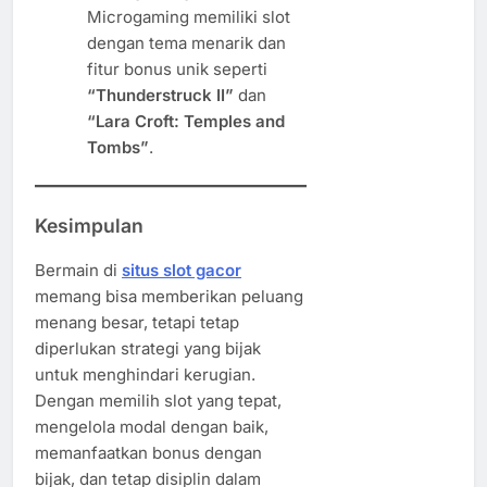
Microgaming memiliki slot
dengan tema menarik dan
fitur bonus unik seperti
“Thunderstruck II”
dan
“Lara Croft: Temples and
Tombs”
.
Kesimpulan
Bermain di
situs slot gacor
memang bisa memberikan peluang
menang besar, tetapi tetap
diperlukan strategi yang bijak
untuk menghindari kerugian.
Dengan memilih slot yang tepat,
mengelola modal dengan baik,
memanfaatkan bonus dengan
bijak, dan tetap disiplin dalam