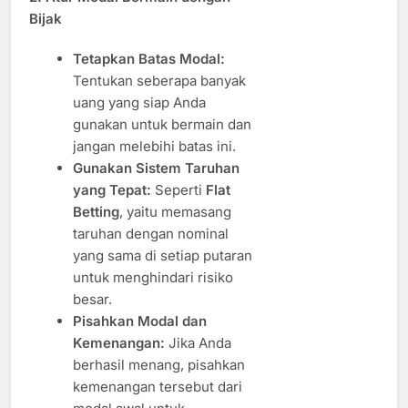
Bijak
Tetapkan Batas Modal:
Tentukan seberapa banyak
uang yang siap Anda
gunakan untuk bermain dan
jangan melebihi batas ini.
Gunakan Sistem Taruhan
yang Tepat:
Seperti
Flat
Betting
, yaitu memasang
taruhan dengan nominal
yang sama di setiap putaran
untuk menghindari risiko
besar.
Pisahkan Modal dan
Kemenangan:
Jika Anda
berhasil menang, pisahkan
kemenangan tersebut dari