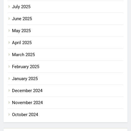
July 2025
June 2025
May 2025
April 2025
March 2025
February 2025
January 2025
December 2024
November 2024
October 2024