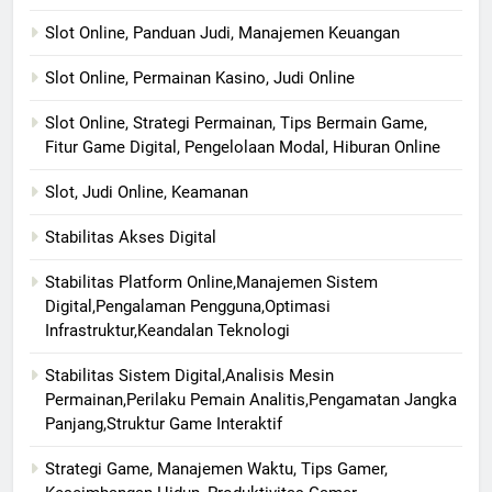
Slot Online, Panduan Judi, Manajemen Keuangan
Slot Online, Permainan Kasino, Judi Online
Slot Online, Strategi Permainan, Tips Bermain Game,
Fitur Game Digital, Pengelolaan Modal, Hiburan Online
Slot, Judi Online, Keamanan
Stabilitas Akses Digital
Stabilitas Platform Online,Manajemen Sistem
Digital,Pengalaman Pengguna,Optimasi
Infrastruktur,Keandalan Teknologi
Stabilitas Sistem Digital,Analisis Mesin
Permainan,Perilaku Pemain Analitis,Pengamatan Jangka
Panjang,Struktur Game Interaktif
Strategi Game, Manajemen Waktu, Tips Gamer,