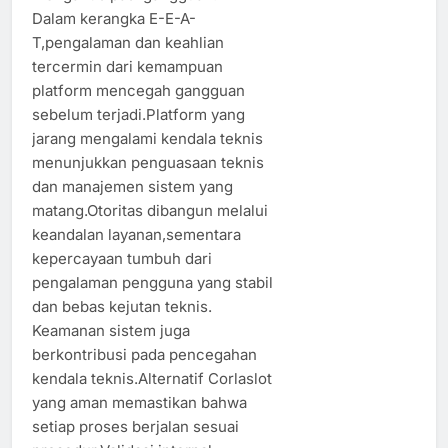
Dalam kerangka E-E-A-
T,pengalaman dan keahlian
tercermin dari kemampuan
platform mencegah gangguan
sebelum terjadi.Platform yang
jarang mengalami kendala teknis
menunjukkan penguasaan teknis
dan manajemen sistem yang
matang.Otoritas dibangun melalui
keandalan layanan,sementara
kepercayaan tumbuh dari
pengalaman pengguna yang stabil
dan bebas kejutan teknis.
Keamanan sistem juga
berkontribusi pada pencegahan
kendala teknis.Alternatif Corlaslot
yang aman memastikan bahwa
setiap proses berjalan sesuai