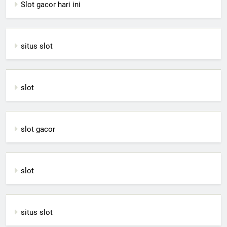
Slot gacor hari ini
situs slot
slot
slot gacor
slot
situs slot