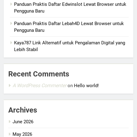
Panduan Praktis Daftar Edwinslot Lewat Browser untuk
Pengguna Baru
Panduan Praktis Daftar Lebah4D Lewat Browser untuk
Pengguna Baru
Kaya787 Link Alternatif untuk Pengalaman Digital yang
Lebih Stabil
Recent Comments
A WordPress Commenter
on
Hello world!
Archives
June 2026
May 2026