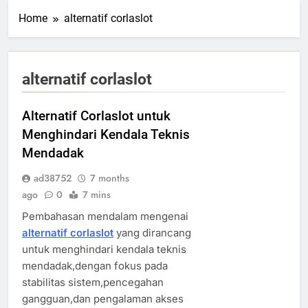
Home
alternatif corlaslot
alternatif corlaslot
Alternatif Corlaslot untuk
Menghindari Kendala Teknis
Mendadak
ad38752
7 months
ago
0
7 mins
Pembahasan mendalam mengenai
alternatif corlaslot
yang dirancang
untuk menghindari kendala teknis
mendadak,dengan fokus pada
stabilitas sistem,pencegahan
gangguan,dan pengalaman akses