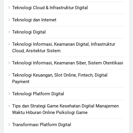
Teknologi Cloud & Infrastruktur Digital
Teknologi dan Internet
Teknologi Digital
Teknologi Informasi, Keamanan Digital, Infrastruktur
Cloud, Arsitektur Sistem
Teknologi Informasi, Keamanan Siber, Sistem Otentikasi
Teknologi Keuangan, Slot Online, Fintech, Digital
Payment
Teknologi Platform Digital
Tips dan Strategi Game Kesehatan Digital Manajemen
Waktu Hiburan Online Psikologi Game
Transformasi Platform Digital