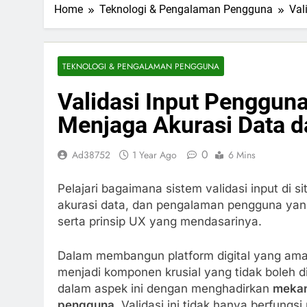
Home
Teknologi & Pengalaman Pengguna
Val
TEKNOLOGI & PENGALAMAN PENGGUNA
Validasi Input Penggun
Menjaga Akurasi Data d
0
Ad38752
1 Year Ago
6 Mins
Pelajari bagaimana sistem validasi input di
akurasi data, dan pengalaman pengguna yang
serta prinsip UX yang mendasarinya.
Dalam membangun platform digital yang ama
menjadi komponen krusial yang tidak boleh 
dalam aspek ini dengan menghadirkan
mekan
pengguna
. Validasi ini tidak hanya berfungs