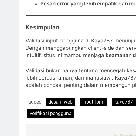
Pesan error yang lebih empatik dan m
Kesimpulan
Validasi input pengguna di Kaya787 menunju
Dengan menggabungkan client-side dan serve
intuitif, situs ini mampu menjaga
keamanan d
Validasi bukan hanya tentang mencegah kesal
lebih cerdas, aman, dan manusiawi. Kaya787
adalah pondasi penting dalam membangun pla
Tagged:
desain web
input form
kaya787
verifikasi pengguna