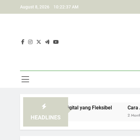
Skip
August 8, 2026
10:22:38 AM
to
content
Pow
Dapatkan A
ndukung Akses Digital yang Fleksibel
Cara Akses Lebah
2 Months Ago
HEADLINES