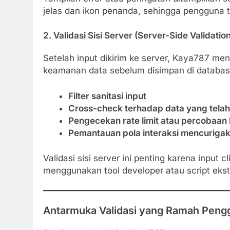
jelas dan ikon penanda, sehingga pengguna t
2.
Validasi Sisi Server (Server-Side Validatio
Setelah input dikirim ke server, Kaya787 m
keamanan data sebelum disimpan di databas
Filter sanitasi input
Cross-check terhadap data yang tela
Pengecekan rate limit atau percobaan
Pemantauan pola interaksi mencurigak
Validasi sisi server ini penting karena input
menggunakan tool developer atau script ekst
Antarmuka Validasi yang Ramah Peng