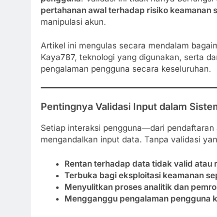
pertahanan awal terhadap risiko keamanan s
manipulasi akun.
Artikel ini mengulas secara mendalam bagaim
Kaya787, teknologi yang digunakan, serta d
pengalaman pengguna secara keseluruhan.
Pentingnya Validasi Input dalam Sistem
Setiap interaksi pengguna—dari pendaftaran 
mengandalkan input data. Tanpa validasi yan
Rentan terhadap data tidak valid atau 
Terbuka bagi eksploitasi keamanan sep
Menyulitkan proses analitik dan pemr
Mengganggu pengalaman pengguna ka