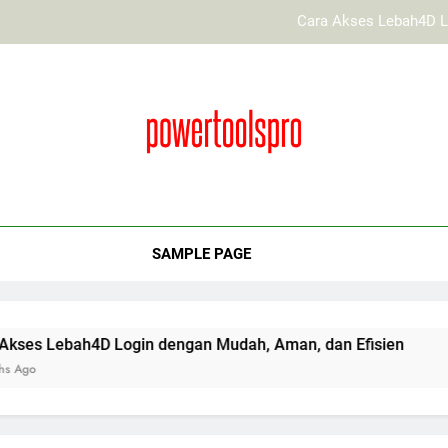
Cara Akses Lebah4D L
Panduan Praktis Daftar Edwinsl
Panduan Praktis Daftar Lebah
EDWINSLOT Link Alternatif sebagai P
er Tools Pro
Cara Akses Lebah4D L
lat Pertukangan Berkualitas Untuk Proyek Anda Di Power Tools 
Panduan Praktis Daftar Edwinsl
SAMPLE PAGE
Panduan Praktis Daftar Lebah
4D Login dengan Mudah, Aman, dan Efisien
Panduan Pra
2 Months Ago