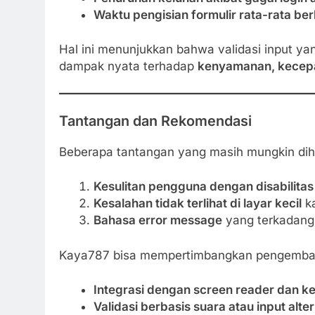
Waktu pengisian formulir rata-rata ber
Hal ini menunjukkan bahwa validasi input ya
dampak nyata terhadap
kenyamanan, kecep
Tantangan dan Rekomendasi
Beberapa tantangan yang masih mungkin dih
Kesulitan pengguna dengan disabilitas
Kesalahan tidak terlihat di layar kecil
ka
Bahasa error message
yang terkadang t
Kaya787 bisa mempertimbangkan pengembang
Integrasi dengan screen reader dan k
Validasi berbasis suara atau input alter