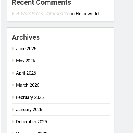
Recent Comments
A WordPress Commenter
on
Hello world!
Archives
June 2026
May 2026
April 2026
March 2026
February 2026
January 2026
December 2025