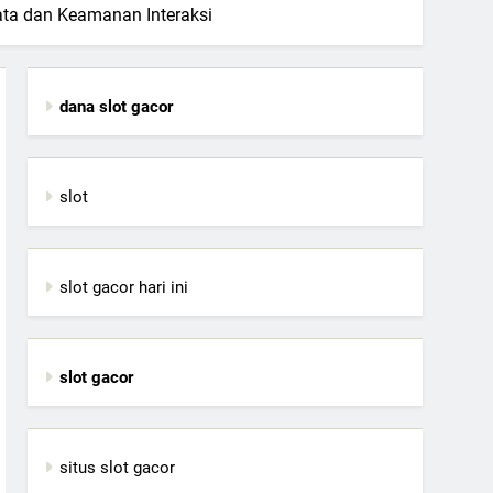
ata dan Keamanan Interaksi
dana slot gacor
slot
slot gacor hari ini
slot gacor
situs slot gacor