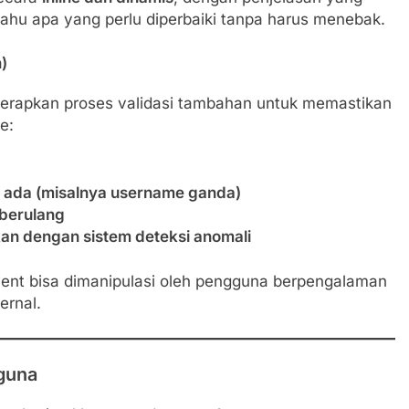
ahu apa yang perlu diperbaiki tanpa harus menebak.
n)
enerapkan proses validasi tambahan untuk memastikan
e:
h ada (misalnya username ganda)
 berulang
an dengan sistem deteksi anomali
 client bisa dimanipulasi oleh pengguna berpengalaman
ernal.
guna