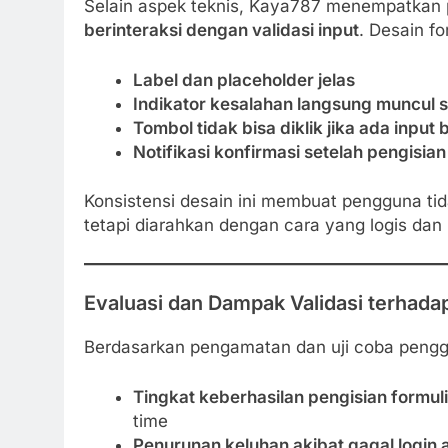
Selain aspek teknis, Kaya787 menempatkan 
berinteraksi dengan validasi input
. Desain fo
Label dan placeholder jelas
Indikator kesalahan langsung muncul s
Tombol tidak bisa diklik jika ada input 
Notifikasi konfirmasi setelah pengisian
Konsistensi desain ini membuat pengguna ti
tetapi diarahkan dengan cara yang logis dan 
Evaluasi dan Dampak Validasi terhada
Berdasarkan pengamatan dan uji coba penggu
Tingkat keberhasilan pengisian formu
time
Penurunan keluhan akibat gagal login 