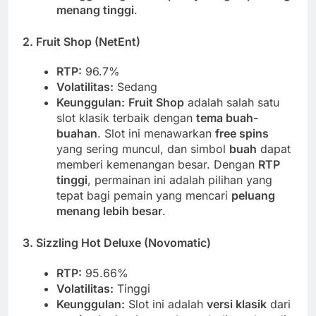
menang tinggi
.
2.
Fruit Shop (NetEnt)
RTP:
96.7%
Volatilitas:
Sedang
Keunggulan:
Fruit Shop
adalah salah satu
slot klasik terbaik dengan
tema buah-
buahan
. Slot ini menawarkan
free spins
yang sering muncul, dan simbol
buah
dapat
memberi kemenangan besar. Dengan
RTP
tinggi
, permainan ini adalah pilihan yang
tepat bagi pemain yang mencari
peluang
menang lebih besar
.
3.
Sizzling Hot Deluxe (Novomatic)
RTP:
95.66%
Volatilitas:
Tinggi
Keunggulan:
Slot ini adalah
versi klasik
dari