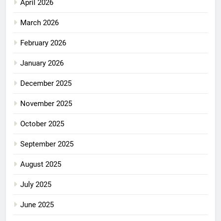
April 2026
March 2026
February 2026
January 2026
December 2025
November 2025
October 2025
September 2025
August 2025
July 2025
June 2025