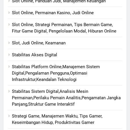
Slot Online, Panduan Judi, Manajemen Keuangan
Slot Online, Permainan Kasino, Judi Online
Slot Online, Strategi Permainan, Tips Bermain Game,
Fitur Game Digital, Pengelolaan Modal, Hiburan Online
Slot, Judi Online, Keamanan
Stabilitas Akses Digital
Stabilitas Platform Online,Manajemen Sistem
Digital,Pengalaman Pengguna,Optimasi
Infrastruktur,Keandalan Teknologi
Stabilitas Sistem Digital,Analisis Mesin
Permainan,Perilaku Pemain Analitis,Pengamatan Jangka
Panjang,Struktur Game Interaktif
Strategi Game, Manajemen Waktu, Tips Gamer,
Keseimbangan Hidup, Produktivitas Gamer