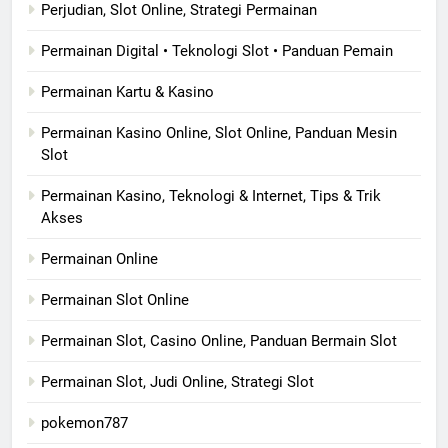
Perjudian, Slot Online, Strategi Permainan
Permainan Digital • Teknologi Slot • Panduan Pemain
Permainan Kartu & Kasino
Permainan Kasino Online, Slot Online, Panduan Mesin
Slot
Permainan Kasino, Teknologi & Internet, Tips & Trik
Akses
Permainan Online
Permainan Slot Online
Permainan Slot, Casino Online, Panduan Bermain Slot
Permainan Slot, Judi Online, Strategi Slot
pokemon787