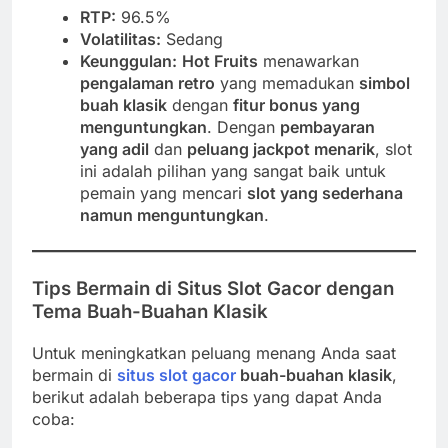
RTP:
96.5%
Volatilitas:
Sedang
Keunggulan:
Hot Fruits
menawarkan
pengalaman retro
yang memadukan
simbol
buah klasik
dengan
fitur bonus yang
menguntungkan
. Dengan
pembayaran
yang adil
dan
peluang jackpot menarik
, slot
ini adalah pilihan yang sangat baik untuk
pemain yang mencari
slot yang sederhana
namun menguntungkan
.
Tips Bermain di Situs Slot Gacor dengan
Tema Buah-Buahan Klasik
Untuk meningkatkan peluang menang Anda saat
bermain di
situs slot gacor
buah-buahan klasik
,
berikut adalah beberapa tips yang dapat Anda
coba: