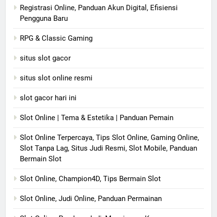
Registrasi Online, Panduan Akun Digital, Efisiensi
Pengguna Baru
RPG & Classic Gaming
situs slot gacor
situs slot online resmi
slot gacor hari ini
Slot Online | Tema & Estetika | Panduan Pemain
Slot Online Terpercaya, Tips Slot Online, Gaming Online,
Slot Tanpa Lag, Situs Judi Resmi, Slot Mobile, Panduan
Bermain Slot
Slot Online, Champion4D, Tips Bermain Slot
Slot Online, Judi Online, Panduan Permainan