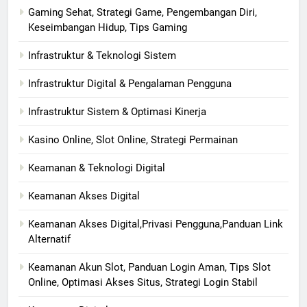
Gaming Sehat, Strategi Game, Pengembangan Diri,
Keseimbangan Hidup, Tips Gaming
Infrastruktur & Teknologi Sistem
Infrastruktur Digital & Pengalaman Pengguna
Infrastruktur Sistem & Optimasi Kinerja
Kasino Online, Slot Online, Strategi Permainan
Keamanan & Teknologi Digital
Keamanan Akses Digital
Keamanan Akses Digital,Privasi Pengguna,Panduan Link
Alternatif
Keamanan Akun Slot, Panduan Login Aman, Tips Slot
Online, Optimasi Akses Situs, Strategi Login Stabil