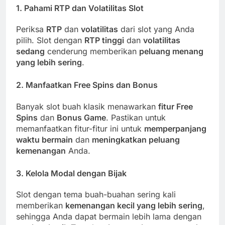
1.
Pahami RTP dan Volatilitas Slot
Periksa
RTP
dan
volatilitas
dari slot yang Anda
pilih. Slot dengan
RTP tinggi
dan
volatilitas
sedang
cenderung memberikan
peluang menang
yang lebih sering
.
2.
Manfaatkan Free Spins dan Bonus
Banyak slot buah klasik menawarkan
fitur Free
Spins
dan
Bonus Game
. Pastikan untuk
memanfaatkan fitur-fitur ini untuk
memperpanjang
waktu bermain
dan
meningkatkan peluang
kemenangan
Anda.
3.
Kelola Modal dengan Bijak
Slot dengan tema buah-buahan sering kali
memberikan
kemenangan kecil yang lebih sering
,
sehingga Anda dapat bermain lebih lama dengan