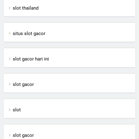
slot thailand
situs slot gacor
slot gacor hari ini
slot gacor
slot
slot gacor