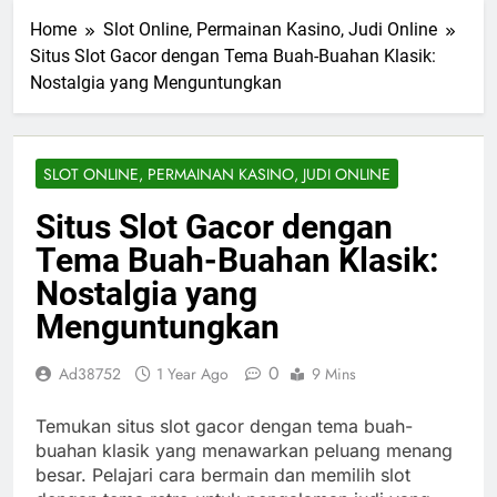
Home
Slot Online, Permainan Kasino, Judi Online
Situs Slot Gacor dengan Tema Buah-Buahan Klasik:
Nostalgia yang Menguntungkan
SLOT ONLINE, PERMAINAN KASINO, JUDI ONLINE
Situs Slot Gacor dengan
Tema Buah-Buahan Klasik:
Nostalgia yang
Menguntungkan
0
Ad38752
1 Year Ago
9 Mins
Temukan situs slot gacor dengan tema buah-
buahan klasik yang menawarkan peluang menang
besar. Pelajari cara bermain dan memilih slot