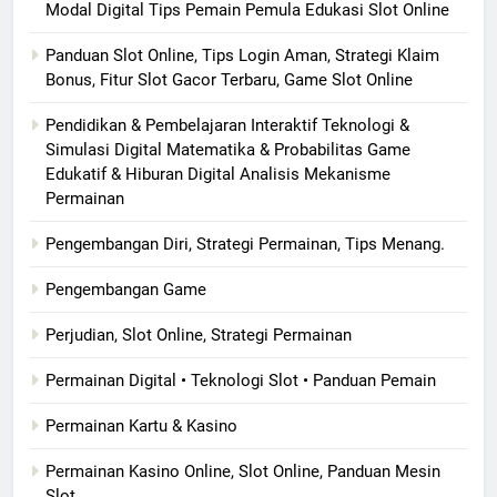
Modal Digital Tips Pemain Pemula Edukasi Slot Online
Panduan Slot Online, Tips Login Aman, Strategi Klaim
Bonus, Fitur Slot Gacor Terbaru, Game Slot Online
Pendidikan & Pembelajaran Interaktif Teknologi &
Simulasi Digital Matematika & Probabilitas Game
Edukatif & Hiburan Digital Analisis Mekanisme
Permainan
Pengembangan Diri, Strategi Permainan, Tips Menang.
Pengembangan Game
Perjudian, Slot Online, Strategi Permainan
Permainan Digital • Teknologi Slot • Panduan Pemain
Permainan Kartu & Kasino
Permainan Kasino Online, Slot Online, Panduan Mesin
Slot