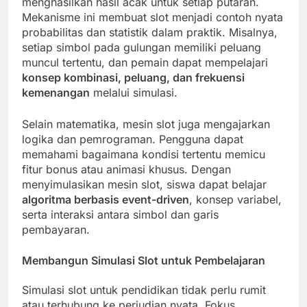
menghasilkan hasil acak untuk setiap putaran.
Mekanisme ini membuat slot menjadi contoh nyata
probabilitas dan statistik dalam praktik. Misalnya,
setiap simbol pada gulungan memiliki peluang
muncul tertentu, dan pemain dapat mempelajari
konsep kombinasi, peluang, dan frekuensi
kemenangan
melalui simulasi.
Selain matematika, mesin slot juga mengajarkan
logika dan pemrograman. Pengguna dapat
memahami bagaimana kondisi tertentu memicu
fitur bonus atau animasi khusus. Dengan
menyimulasikan mesin slot, siswa dapat belajar
algoritma berbasis event-driven
, konsep variabel,
serta interaksi antara simbol dan garis
pembayaran.
Membangun Simulasi Slot untuk Pembelajaran
Simulasi slot untuk pendidikan tidak perlu rumit
atau terhubung ke perjudian nyata. Fokus