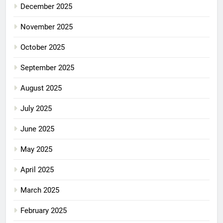
December 2025
November 2025
October 2025
September 2025
August 2025
July 2025
June 2025
May 2025
April 2025
March 2025
February 2025