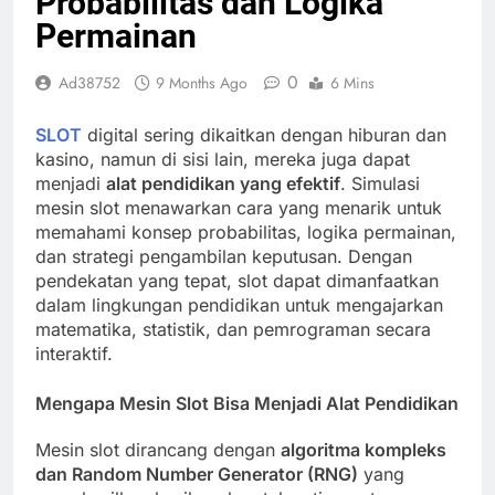
Probabilitas dan Logika
Permainan
0
Ad38752
9 Months Ago
6 Mins
SLOT
digital sering dikaitkan dengan hiburan dan
kasino, namun di sisi lain, mereka juga dapat
menjadi
alat pendidikan yang efektif
. Simulasi
mesin slot menawarkan cara yang menarik untuk
memahami konsep probabilitas, logika permainan,
dan strategi pengambilan keputusan. Dengan
pendekatan yang tepat, slot dapat dimanfaatkan
dalam lingkungan pendidikan untuk mengajarkan
matematika, statistik, dan pemrograman secara
interaktif.
Mengapa Mesin Slot Bisa Menjadi Alat Pendidikan
Mesin slot dirancang dengan
algoritma kompleks
dan Random Number Generator (RNG)
yang