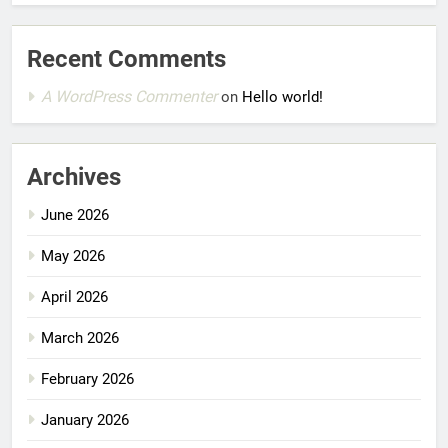
Recent Comments
A WordPress Commenter
on
Hello world!
Archives
June 2026
May 2026
April 2026
March 2026
February 2026
January 2026