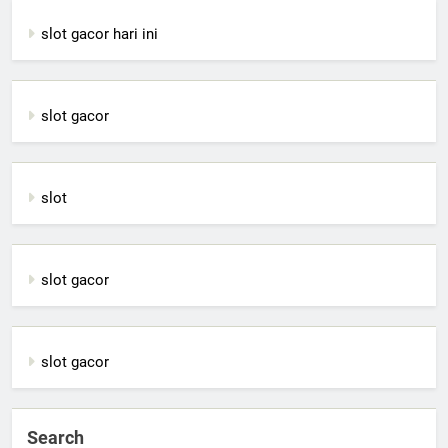
slot gacor hari ini
slot gacor
slot
slot gacor
slot gacor
Search