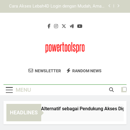
Skip
Panduan Praktis Daftar Edwinslot Lewat Browser
to
untuk Pengguna Baru
content
Panduan Praktis Daftar Lebah4D Lewat Browser
untuk Pengguna Baru
EDWINSLOT Link Alternatif sebagai Pendukung
Akses Digital yang Fleksibel
Cara Akses Lebah4D Login dengan Mudah, Aman,
dan Efisien
Panduan Praktis Daftar Edwinslot Lewat Browser
Power Tools Pro
untuk Pengguna Baru
Dapatkan Alat Pertukangan Berkualitas
NEWSLETTER
RANDOM NEWS
Panduan Praktis Daftar Lebah4D Lewat Browser
Untuk Proyek Anda Di Power Tools Pro.
untuk Pengguna Baru
Kualitas Tinggi Untuk Hasil Kerja Yang
MENU
Maksimal.
EDWINSLOT Link Alternatif sebagai Pendukung Akses Digital y
HEADLINES
1 Month Ago