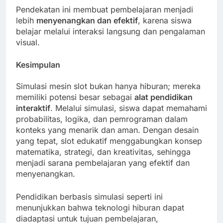
Pendekatan ini membuat pembelajaran menjadi
lebih
menyenangkan dan efektif
, karena siswa
belajar melalui interaksi langsung dan pengalaman
visual.
Kesimpulan
Simulasi mesin slot bukan hanya hiburan; mereka
memiliki potensi besar sebagai
alat pendidikan
interaktif
. Melalui simulasi, siswa dapat memahami
probabilitas, logika, dan pemrograman dalam
konteks yang menarik dan aman. Dengan desain
yang tepat, slot edukatif menggabungkan konsep
matematika, strategi, dan kreativitas, sehingga
menjadi sarana pembelajaran yang efektif dan
menyenangkan.
Pendidikan berbasis simulasi seperti ini
menunjukkan bahwa teknologi hiburan dapat
diadaptasi untuk tujuan pembelajaran,