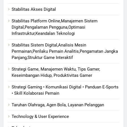
Stabilitas Akses Digital
Stabilitas Platform Online,Manajemen Sistem
Digital,Pengalaman Pengguna,Optimasi
Infrastruktur,Keandalan Teknologi
Stabilitas Sistem Digital,Analisis Mesin
Permainan,Perilaku Pemain Analitis,Pengamatan Jangka
Panjang,Struktur Game Interaktif
Strategi Game, Manajemen Waktu, Tips Gamer,
Keseimbangan Hidup, Produktivitas Gamer
Strategi Gaming • Komunikasi Digital • Panduan E-Sports
• Skill Kolaborasi Pemain
Taruhan Olahraga, Agen Bola, Layanan Pelanggan
Technology & User Experience