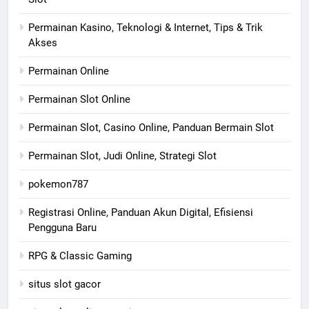
Permainan Kasino, Teknologi & Internet, Tips & Trik
Akses
Permainan Online
Permainan Slot Online
Permainan Slot, Casino Online, Panduan Bermain Slot
Permainan Slot, Judi Online, Strategi Slot
pokemon787
Registrasi Online, Panduan Akun Digital, Efisiensi
Pengguna Baru
RPG & Classic Gaming
situs slot gacor