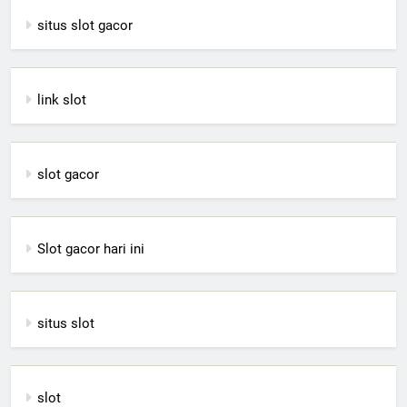
situs slot gacor
link slot
slot gacor
Slot gacor hari ini
situs slot
slot