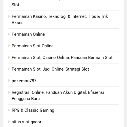
Slot
Permainan Kasino, Teknologi & Internet, Tips & Trik
Akses
Permainan Online
Permainan Slot Online
Permainan Slot, Casino Online, Panduan Bermain Slot
Permainan Slot, Judi Online, Strategi Slot
pokemon787
Registrasi Online, Panduan Akun Digital, Efisiensi
Pengguna Baru
RPG & Classic Gaming
situs slot gacor