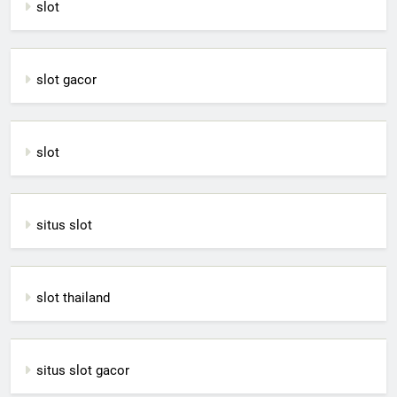
slot
slot gacor
slot
situs slot
slot thailand
situs slot gacor