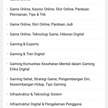
Game Online, Kasino Online, Slot Online, Panduan
Permainan, Tips & Trik
Game Online, Slot Online, Panduan Judi
Game Online, Teknologi Game, Hiburan Digital
Gaming & Esports
Gaming & Tren Digital
Gaming Komunitas Kesehatan Mental dalam Gaming
Etika Digital
Gaming Sehat, Strategi Game, Pengembangan Diri,
Keseimbangan Hidup, Tips Gaming
Infrastruktur & Teknologi Sistem
Infrastruktur Digital & Pengalaman Pengguna