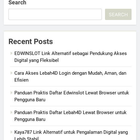
Search
SEARCH
Recent Posts
EDWINSLOT Link Alternatif sebagai Pendukung Akses
Digital yang Fleksibel
Cara Akses Lebah4D Login dengan Mudah, Aman, dan
Efisien
Panduan Praktis Daftar Edwinslot Lewat Browser untuk
Pengguna Baru
Panduan Praktis Daftar Lebah4D Lewat Browser untuk
Pengguna Baru
Kaya787 Link Alternatif untuk Pengalaman Digital yang
Lebih Stabil