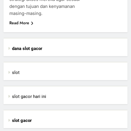
dengan tujuan dan kenyamanan
masing-masing.
Read More
dana slot gacor
slot
slot gacor hari ini
slot gacor