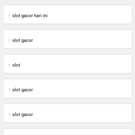
slot gacor hari ini
slot gacor
slot
slot gacor
slot gacor