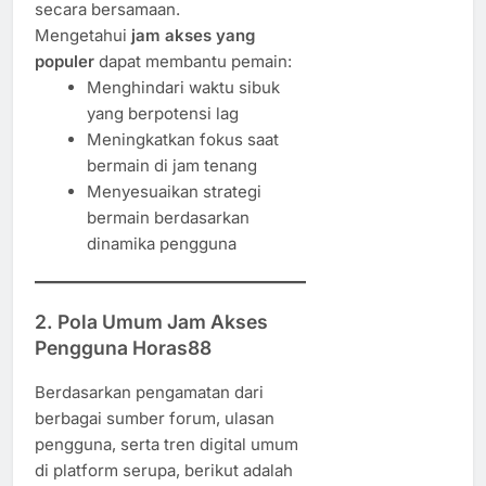
secara bersamaan.
Mengetahui
jam akses yang
populer
dapat membantu pemain:
Menghindari waktu sibuk
yang berpotensi lag
Meningkatkan fokus saat
bermain di jam tenang
Menyesuaikan strategi
bermain berdasarkan
dinamika pengguna
2.
Pola Umum Jam Akses
Pengguna Horas88
Berdasarkan pengamatan dari
berbagai sumber forum, ulasan
pengguna, serta tren digital umum
di platform serupa, berikut adalah