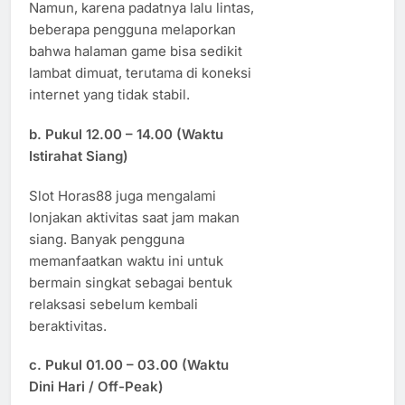
Namun, karena padatnya lalu lintas,
beberapa pengguna melaporkan
bahwa halaman game bisa sedikit
lambat dimuat, terutama di koneksi
internet yang tidak stabil.
b. Pukul 12.00 – 14.00 (Waktu
Istirahat Siang)
Slot Horas88 juga mengalami
lonjakan aktivitas saat jam makan
siang. Banyak pengguna
memanfaatkan waktu ini untuk
bermain singkat sebagai bentuk
relaksasi sebelum kembali
beraktivitas.
c. Pukul 01.00 – 03.00 (Waktu
Dini Hari / Off-Peak)