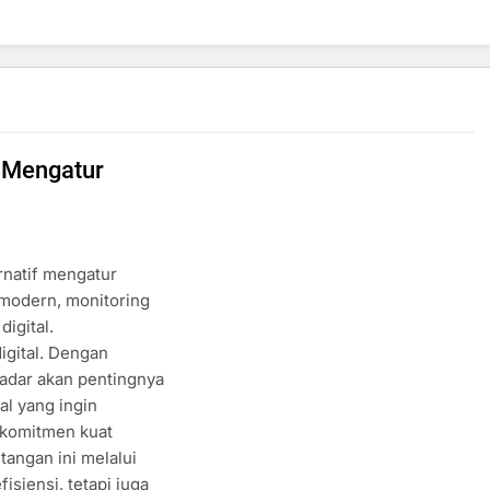
 Mengatur
rnatif mengatur
i modern, monitoring
igital.
digital. Dengan
sadar akan pentingnya
al yang ingin
 komitmen kuat
angan ini melalui
isiensi, tetapi juga