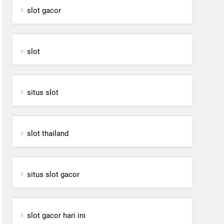
slot gacor
slot
situs slot
slot thailand
situs slot gacor
slot gacor hari ini