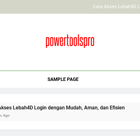
Cara Akses Lebah4D L
Panduan Praktis Daftar Edwinsl
Panduan Praktis Daftar Lebah
EDWINSLOT Link Alternatif sebagai P
er Tools Pro
Cara Akses Lebah4D L
lat Pertukangan Berkualitas Untuk Proyek Anda Di Power Tools 
Panduan Praktis Daftar Edwinsl
SAMPLE PAGE
Panduan Praktis Daftar Lebah
D Login dengan Mudah, Aman, dan Efisien
Panduan Pra
2 Months Ago