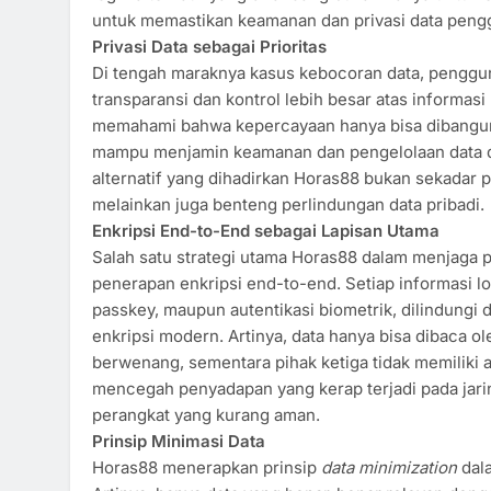
untuk memastikan keamanan dan privasi data pengg
Privasi Data sebagai Prioritas
Di tengah maraknya kasus kebocoran data, pengg
transparansi dan kontrol lebih besar atas informas
memahami bahwa kepercayaan hanya bisa dibangun 
mampu menjamin keamanan dan pengelolaan data d
alternatif yang dihadirkan Horas88 bukan sekadar 
melainkan juga benteng perlindungan data pribadi.
Enkripsi End-to-End sebagai Lapisan Utama
Salah satu strategi utama Horas88 dalam menjaga pr
penerapan enkripsi end-to-end. Setiap informasi lo
passkey, maupun autentikasi biometrik, dilindungi 
enkripsi modern. Artinya, data hanya bisa dibaca o
berwenang, sementara pihak ketiga tidak memiliki a
mencegah penyadapan yang kerap terjadi pada jari
perangkat yang kurang aman.
Prinsip Minimasi Data
Horas88 menerapkan prinsip
data minimization
dala