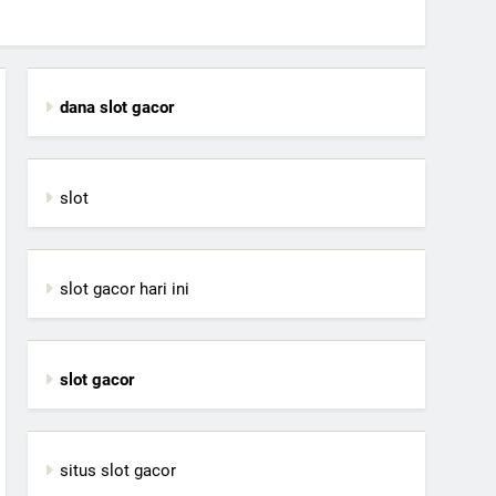
dana slot gacor
slot
slot gacor hari ini
slot gacor
situs slot gacor