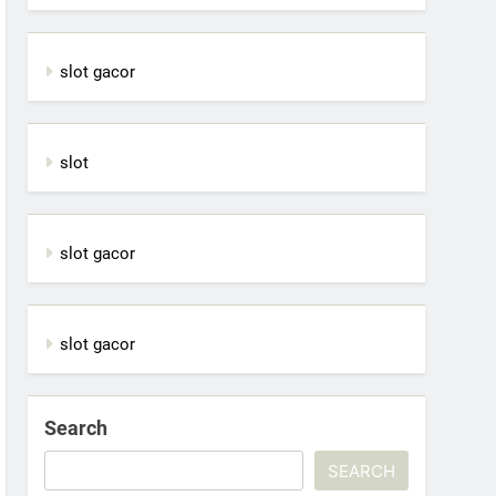
slot gacor
slot
slot gacor
slot gacor
Search
SEARCH