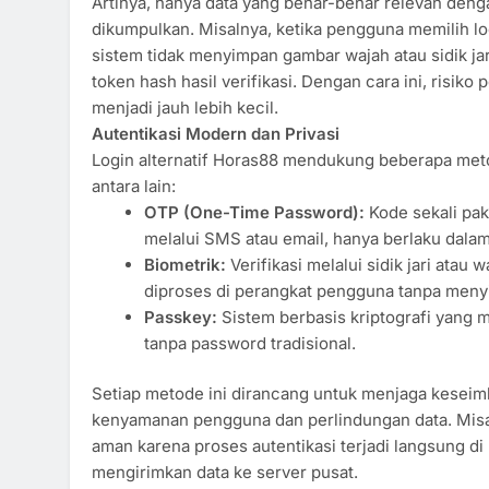
Artinya, hanya data yang benar-benar relevan deng
dikumpulkan. Misalnya, ketika pengguna memilih lo
sistem tidak menyimpan gambar wajah atau sidik ja
token hash hasil verifikasi. Dengan cara ini, risiko
menjadi jauh lebih kecil.
Autentikasi Modern dan Privasi
Login alternatif Horas88 mendukung beberapa meto
antara lain:
OTP (One-Time Password):
Kode sekali pak
melalui SMS atau email, hanya berlaku dalam
Biometrik:
Verifikasi melalui sidik jari atau 
diproses di perangkat pengguna tanpa meny
Passkey:
Sistem berbasis kriptografi yang 
tanpa password tradisional.
Setiap metode ini dirancang untuk menjaga keseim
kenyamanan pengguna dan perlindungan data. Misal
aman karena proses autentikasi terjadi langsung di
mengirimkan data ke server pusat.