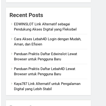
Recent Posts
EDWINSLOT Link Alternatif sebagai
Pendukung Akses Digital yang Fleksibel
Cara Akses Lebah4D Login dengan Mudah,
Aman, dan Efisien
Panduan Praktis Daftar Edwinslot Lewat
Browser untuk Pengguna Baru
Panduan Praktis Daftar Lebah4D Lewat
Browser untuk Pengguna Baru
Kaya787 Link Alternatif untuk Pengalaman
Digital yang Lebih Stabil