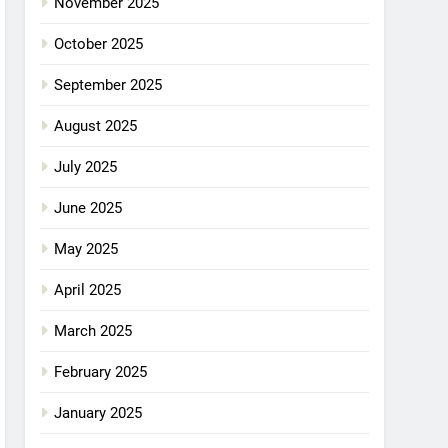
November 2025
October 2025
September 2025
August 2025
July 2025
June 2025
May 2025
April 2025
March 2025
February 2025
January 2025