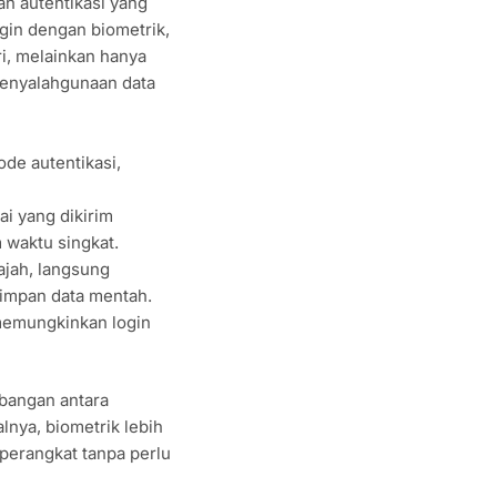
an autentikasi yang
gin dengan biometrik,
ri, melainkan hanya
 penyalahgunaan data
de autentikasi,
ai yang dikirim
 waktu singkat.
wajah, langsung
impan data mentah.
memungkinkan login
bangan antara
nya, biometrik lebih
 perangkat tanpa perlu