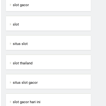
slot gacor
slot
situs slot
slot thailand
situs slot gacor
slot gacor hari ini