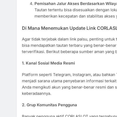
Pemisahan Jalur Akses Berdasarkan Wilay
Tautan tertentu bisa disesuaikan dengan lo
memberikan kecepatan dan stabilitas akses y
Di Mana Menemukan Update Link CORLAS
Agar tidak terjebak dalam link palsu, penting untuk
bisa mendapatkan tautan terbaru yang benar-benar 
terverifikasi. Berikut beberapa sumber aman yang 
1.
Kanal Sosial Media Resmi
Platform seperti Telegram, Instagram, atau bahkan 
menjadi sarana utama penyebaran informasi terkait 
Anda mengikuti akun yang benar-benar resmi dan su
keberadaannya.
2.
Grup Komunitas Pengguna
Banyak pengguna aktif CORLASLOT yang tergabun