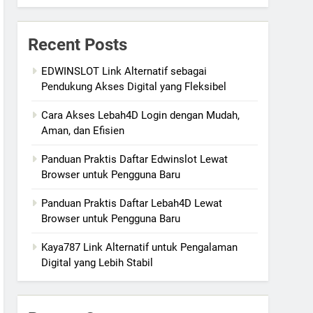
Recent Posts
EDWINSLOT Link Alternatif sebagai
Pendukung Akses Digital yang Fleksibel
Cara Akses Lebah4D Login dengan Mudah,
Aman, dan Efisien
Panduan Praktis Daftar Edwinslot Lewat
Browser untuk Pengguna Baru
Panduan Praktis Daftar Lebah4D Lewat
Browser untuk Pengguna Baru
Kaya787 Link Alternatif untuk Pengalaman
Digital yang Lebih Stabil