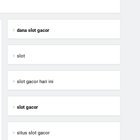
dana slot gacor
slot
slot gacor hari ini
slot gacor
situs slot gacor