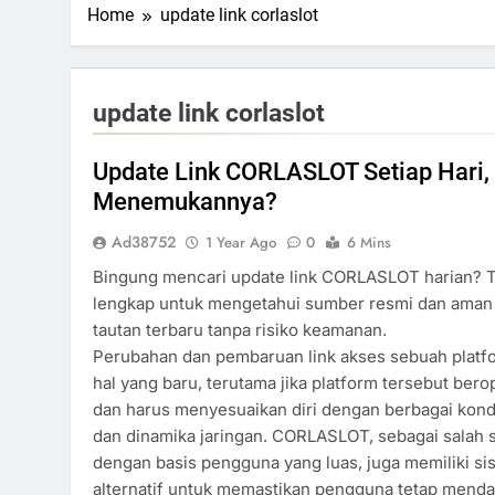
Home
update link corlaslot
update link corlaslot
Update Link CORLASLOT Setiap Hari,
Menemukannya?
Ad38752
1 Year Ago
0
6 Mins
Bingung mencari update link CORLASLOT harian?
lengkap untuk mengetahui sumber resmi dan ama
tautan terbaru tanpa risiko keamanan.
Perubahan dan pembaruan link akses sebuah platf
hal yang baru, terutama jika platform tersebut bero
dan harus menyesuaikan diri dengan berbagai kondis
dan dinamika jaringan. CORLASLOT, sebagai salah sa
dengan basis pengguna yang luas, juga memiliki sis
alternatif untuk memastikan pengguna tetap menda