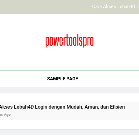
Cara Akses Lebah4D L
Panduan Praktis Daftar Edwinsl
Panduan Praktis Daftar Lebah
EDWINSLOT Link Alternatif sebagai P
er Tools Pro
Cara Akses Lebah4D L
lat Pertukangan Berkualitas Untuk Proyek Anda Di Power Tools 
Panduan Praktis Daftar Edwinsl
SAMPLE PAGE
Panduan Praktis Daftar Lebah
4D Login dengan Mudah, Aman, dan Efisien
Panduan Pr
2 Months Ago