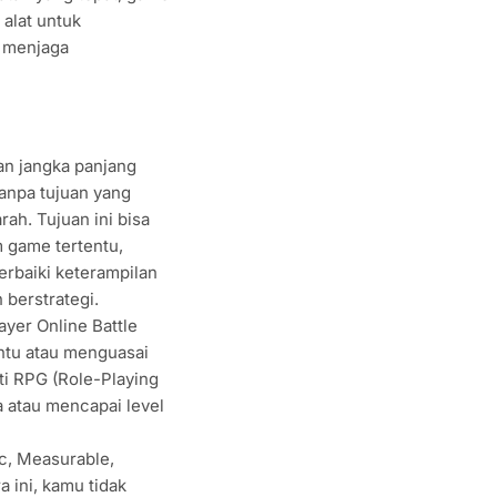
 alat untuk
n menjaga
n jangka panjang
Tanpa tujuan yang
arah. Tujuan ini bisa
m game tertentu,
rbaiki keterampilan
 berstrategi.
yer Online Battle
entu atau menguasai
ti RPG (Role-Playing
 atau mencapai level
c, Measurable,
 ini, kamu tidak