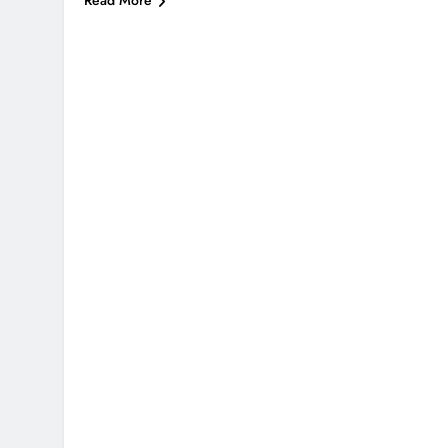
Read More