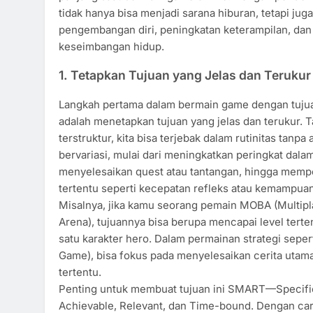
tidak hanya bisa menjadi sarana hiburan, tetapi juga
pengembangan diri, peningkatan keterampilan, da
keseimbangan hidup.
1.
Tetapkan Tujuan yang Jelas dan Terukur
Langkah pertama dalam bermain game dengan tujua
adalah menetapkan tujuan yang jelas dan terukur. 
terstruktur, kita bisa terjebak dalam rutinitas tanpa 
bervariasi, mulai dari meningkatkan peringkat dala
menyelesaikan quest atau tantangan, hingga mempe
tertentu seperti kecepatan refleks atau kemampuan
Misalnya, jika kamu seorang pemain MOBA (Multipla
Arena), tujuannya bisa berupa mencapai level tert
satu karakter hero. Dalam permainan strategi seper
Game), bisa fokus pada menyelesaikan cerita utama
tertentu.
Penting untuk membuat tujuan ini SMART—Specifi
Achievable, Relevant, dan Time-bound. Dengan cara