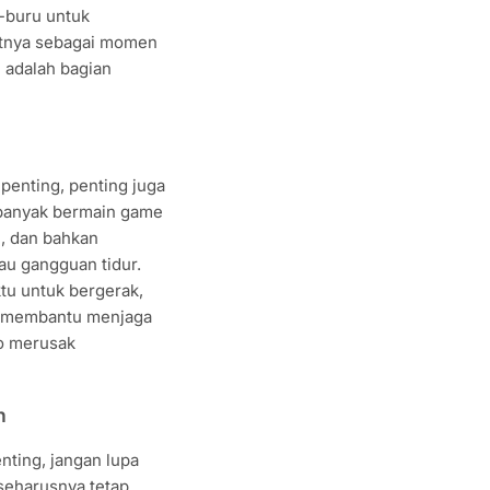
u-buru untuk
atnya sebagai momen
n adalah bagian
penting, penting juga
u banyak bermain game
n, dan bahkan
au gangguan tidur.
tu untuk bergerak,
Ini membantu menjaga
ko merusak
n
nting, jangan lupa
seharusnya tetap