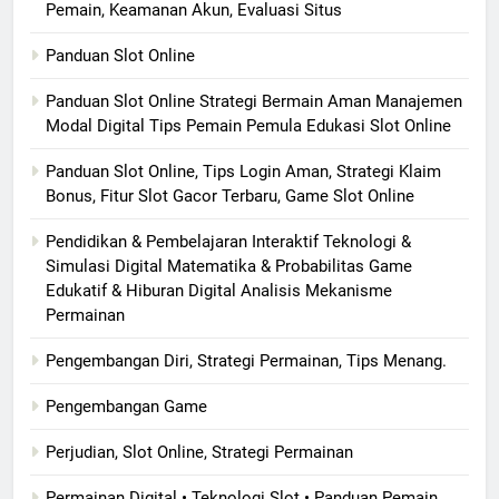
Pemain, Keamanan Akun, Evaluasi Situs
Panduan Slot Online
Panduan Slot Online Strategi Bermain Aman Manajemen
Modal Digital Tips Pemain Pemula Edukasi Slot Online
Panduan Slot Online, Tips Login Aman, Strategi Klaim
Bonus, Fitur Slot Gacor Terbaru, Game Slot Online
Pendidikan & Pembelajaran Interaktif Teknologi &
Simulasi Digital Matematika & Probabilitas Game
Edukatif & Hiburan Digital Analisis Mekanisme
Permainan
Pengembangan Diri, Strategi Permainan, Tips Menang.
Pengembangan Game
Perjudian, Slot Online, Strategi Permainan
Permainan Digital • Teknologi Slot • Panduan Pemain