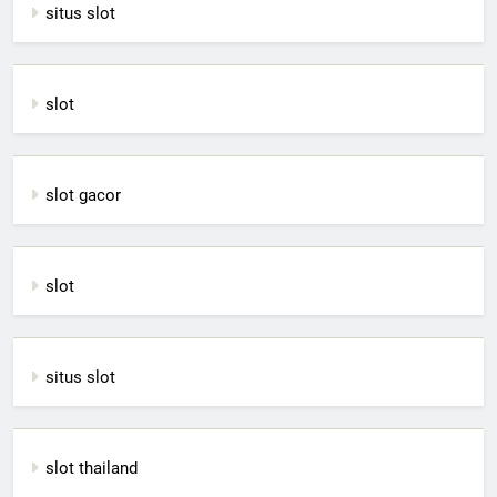
situs slot
slot
slot gacor
slot
situs slot
slot thailand