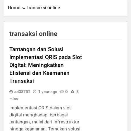
Home
transaksi online
transaksi online
Tantangan dan Solusi
Implementasi QRIS pada Slot
Digital: Meningkatkan
Efisiensi dan Keamanan
Transaksi
ad38752
1 year ago
0
8
mins
Implementasi QRIS dalam slot
digital menghadapi berbagai
tantangan, mulai dari infrastruktur
hingga keamanan. Temukan solusi