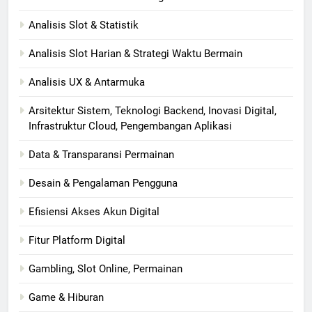
Analisis Slot & Statistik
Analisis Slot Harian & Strategi Waktu Bermain
Analisis UX & Antarmuka
Arsitektur Sistem, Teknologi Backend, Inovasi Digital,
Infrastruktur Cloud, Pengembangan Aplikasi
Data & Transparansi Permainan
Desain & Pengalaman Pengguna
Efisiensi Akses Akun Digital
Fitur Platform Digital
Gambling, Slot Online, Permainan
Game & Hiburan