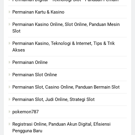
Permainan Kartu & Kasino
Permainan Kasino Online, Slot Online, Panduan Mesin
Slot
Permainan Kasino, Teknologi & Internet, Tips & Trik
Akses
Permainan Online
Permainan Slot Online
Permainan Slot, Casino Online, Panduan Bermain Slot
Permainan Slot, Judi Online, Strategi Slot
pokemon787
Registrasi Online, Panduan Akun Digital, Efisiensi
Pengguna Baru