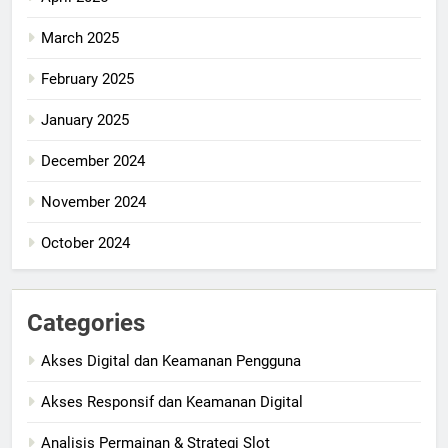
March 2025
February 2025
January 2025
December 2024
November 2024
October 2024
Categories
Akses Digital dan Keamanan Pengguna
Akses Responsif dan Keamanan Digital
Analisis Permainan & Strategi Slot