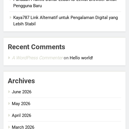
Pengguna Baru
Kaya787 Link Alternatif untuk Pengalaman Digital yang
Lebih Stabil
Recent Comments
A WordPress Commenter
on
Hello world!
Archives
June 2026
May 2026
April 2026
March 2026