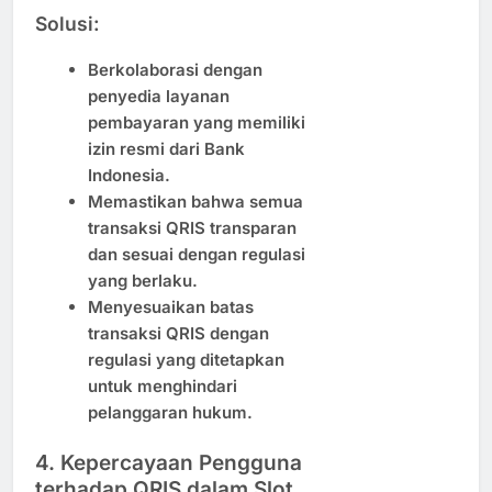
Solusi:
Berkolaborasi dengan
penyedia layanan
pembayaran yang memiliki
izin resmi dari Bank
Indonesia.
Memastikan bahwa semua
transaksi QRIS transparan
dan sesuai dengan regulasi
yang berlaku.
Menyesuaikan batas
transaksi QRIS dengan
regulasi yang ditetapkan
untuk menghindari
pelanggaran hukum.
4. Kepercayaan Pengguna
terhadap QRIS dalam Slot