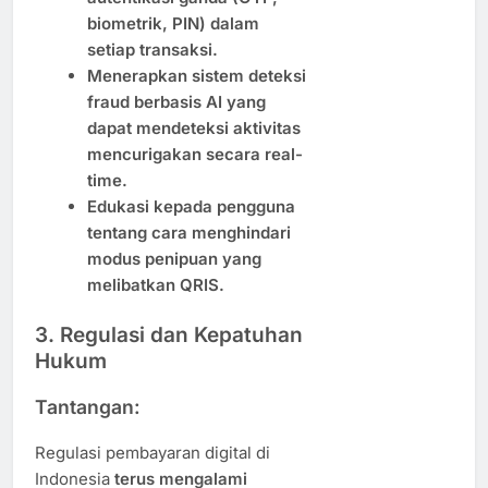
biometrik, PIN) dalam
setiap transaksi.
Menerapkan sistem deteksi
fraud berbasis AI yang
dapat mendeteksi aktivitas
mencurigakan secara real-
time.
Edukasi kepada pengguna
tentang cara menghindari
modus penipuan yang
melibatkan QRIS.
3. Regulasi dan Kepatuhan
Hukum
Tantangan:
Regulasi pembayaran digital di
Indonesia
terus mengalami