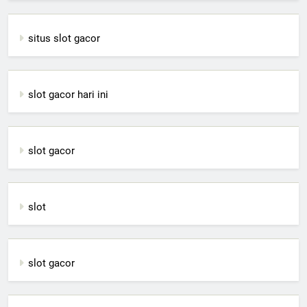
situs slot gacor
slot gacor hari ini
slot gacor
slot
slot gacor