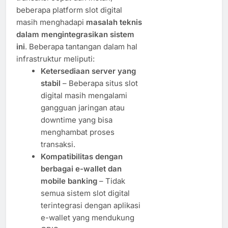
beberapa platform slot digital
masih menghadapi
masalah teknis
dalam mengintegrasikan sistem
ini
. Beberapa tantangan dalam hal
infrastruktur meliputi:
Ketersediaan server yang
stabil
– Beberapa situs slot
digital masih mengalami
gangguan jaringan atau
downtime yang bisa
menghambat proses
transaksi.
Kompatibilitas dengan
berbagai e-wallet dan
mobile banking
– Tidak
semua sistem slot digital
terintegrasi dengan aplikasi
e-wallet yang mendukung