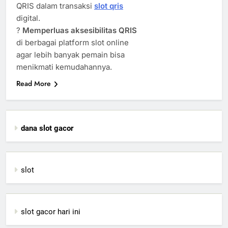
QRIS dalam transaksi
slot qris
digital.
?
Memperluas aksesibilitas QRIS
di berbagai platform slot online
agar lebih banyak pemain bisa
menikmati kemudahannya.
Read More
dana slot gacor
slot
slot gacor hari ini