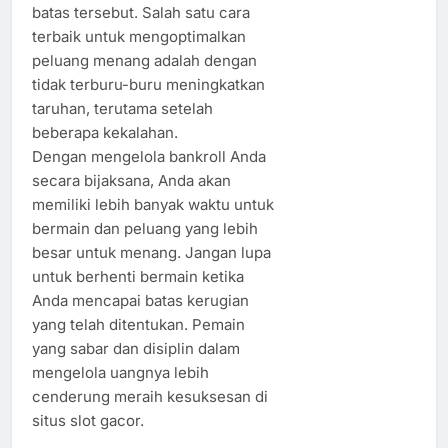
batas tersebut. Salah satu cara
terbaik untuk mengoptimalkan
peluang menang adalah dengan
tidak terburu-buru meningkatkan
taruhan, terutama setelah
beberapa kekalahan.
Dengan mengelola bankroll Anda
secara bijaksana, Anda akan
memiliki lebih banyak waktu untuk
bermain dan peluang yang lebih
besar untuk menang. Jangan lupa
untuk berhenti bermain ketika
Anda mencapai batas kerugian
yang telah ditentukan. Pemain
yang sabar dan disiplin dalam
mengelola uangnya lebih
cenderung meraih kesuksesan di
situs slot gacor.