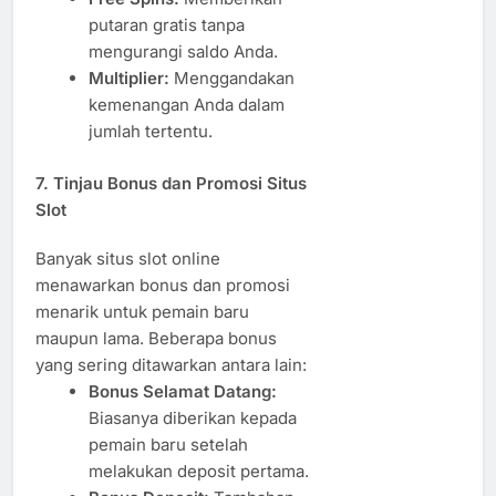
putaran gratis tanpa
mengurangi saldo Anda.
Multiplier:
Menggandakan
kemenangan Anda dalam
jumlah tertentu.
7.
Tinjau Bonus dan Promosi Situs
Slot
Banyak situs slot online
menawarkan bonus dan promosi
menarik untuk pemain baru
maupun lama. Beberapa bonus
yang sering ditawarkan antara lain:
Bonus Selamat Datang:
Biasanya diberikan kepada
pemain baru setelah
melakukan deposit pertama.