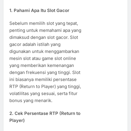
1.
Pahami Apa Itu Slot Gacor
Sebelum memilih slot yang tepat,
penting untuk memahami apa yang
dimaksud dengan slot gacor. Slot
gacor adalah istilah yang
digunakan untuk menggambarkan
mesin slot atau game slot online
yang memberikan kemenangan
dengan frekuensi yang tinggi. Slot
ini biasanya memiliki persentase
RTP (Return to Player) yang tinggi,
volatilitas yang sesuai, serta fitur
bonus yang menarik.
2.
Cek Persentase RTP (Return to
Player)