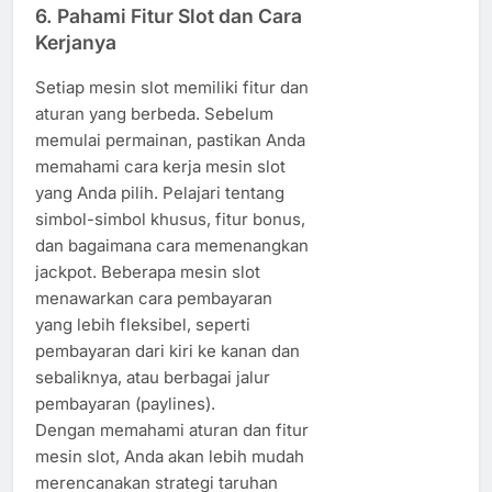
6.
Pahami Fitur Slot dan Cara
Kerjanya
Setiap mesin slot memiliki fitur dan
aturan yang berbeda. Sebelum
memulai permainan, pastikan Anda
memahami cara kerja mesin slot
yang Anda pilih. Pelajari tentang
simbol-simbol khusus, fitur bonus,
dan bagaimana cara memenangkan
jackpot. Beberapa mesin slot
menawarkan cara pembayaran
yang lebih fleksibel, seperti
pembayaran dari kiri ke kanan dan
sebaliknya, atau berbagai jalur
pembayaran (paylines).
Dengan memahami aturan dan fitur
mesin slot, Anda akan lebih mudah
merencanakan strategi taruhan