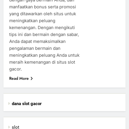
manfaatkan bonus serta promosi
yang ditawarkan oleh situs untuk
meningkatkan peluang
kemenangan. Dengan mengikuti
tips ini dan bermain dengan sabar,
Anda dapat memaksimalkan
pengalaman bermain dan
meningkatkan peluang Anda untuk
meraih kemenangan di situs slot
gacor.
Read More
dana slot gacor
slot