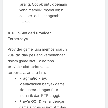
jarang. Cocok untuk pemain
yang memiliki modal lebih
dan bersedia mengambil
risiko.
4.
Pilih Slot dari Provider
Terpercaya
Provider game juga mempengaruhi
kualitas dan peluang kemenangan
dalam game slot. Beberapa
provider slot terkenal dan
terpercaya antara lain:
Pragmatic Play:
Menawarkan banyak game
slot gacor dengan fitur
menarik dan RTP tinggi.
Play’n GO:
Dikenal dengan
game slot yang inovatif dan