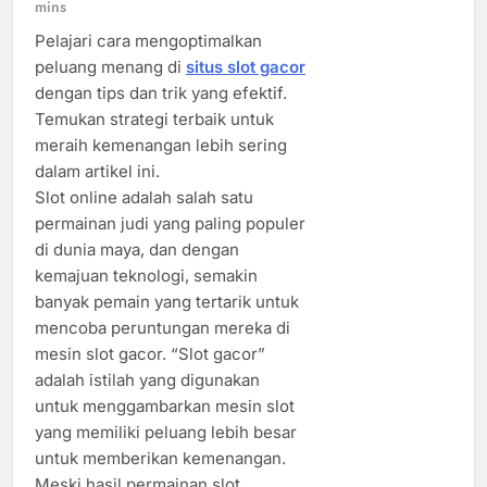
mins
Pelajari cara mengoptimalkan
peluang menang di
situs slot gacor
dengan tips dan trik yang efektif.
Temukan strategi terbaik untuk
meraih kemenangan lebih sering
dalam artikel ini.
Slot online adalah salah satu
permainan judi yang paling populer
di dunia maya, dan dengan
kemajuan teknologi, semakin
banyak pemain yang tertarik untuk
mencoba peruntungan mereka di
mesin slot gacor. “Slot gacor”
adalah istilah yang digunakan
untuk menggambarkan mesin slot
yang memiliki peluang lebih besar
untuk memberikan kemenangan.
Meski hasil permainan slot