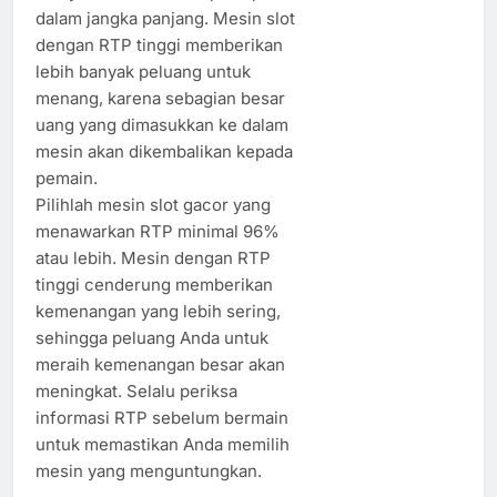
dalam jangka panjang. Mesin slot
dengan RTP tinggi memberikan
lebih banyak peluang untuk
menang, karena sebagian besar
uang yang dimasukkan ke dalam
mesin akan dikembalikan kepada
pemain.
Pilihlah mesin slot gacor yang
menawarkan RTP minimal 96%
atau lebih. Mesin dengan RTP
tinggi cenderung memberikan
kemenangan yang lebih sering,
sehingga peluang Anda untuk
meraih kemenangan besar akan
meningkat. Selalu periksa
informasi RTP sebelum bermain
untuk memastikan Anda memilih
mesin yang menguntungkan.