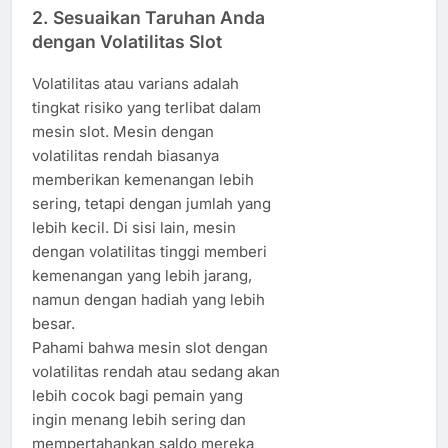
2.
Sesuaikan Taruhan Anda
dengan Volatilitas Slot
Volatilitas atau varians adalah
tingkat risiko yang terlibat dalam
mesin slot. Mesin dengan
volatilitas rendah biasanya
memberikan kemenangan lebih
sering, tetapi dengan jumlah yang
lebih kecil. Di sisi lain, mesin
dengan volatilitas tinggi memberi
kemenangan yang lebih jarang,
namun dengan hadiah yang lebih
besar.
Pahami bahwa mesin slot dengan
volatilitas rendah atau sedang akan
lebih cocok bagi pemain yang
ingin menang lebih sering dan
mempertahankan saldo mereka