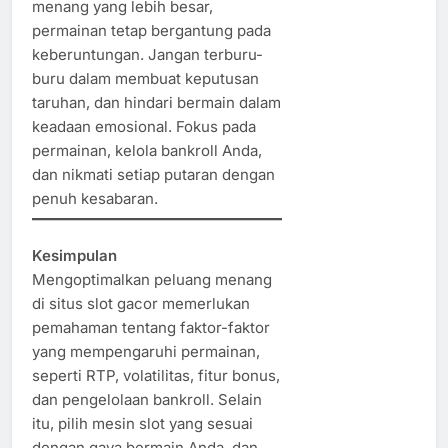
menang yang lebih besar,
permainan tetap bergantung pada
keberuntungan. Jangan terburu-
buru dalam membuat keputusan
taruhan, dan hindari bermain dalam
keadaan emosional. Fokus pada
permainan, kelola bankroll Anda,
dan nikmati setiap putaran dengan
penuh kesabaran.
Kesimpulan
Mengoptimalkan peluang menang
di situs slot gacor memerlukan
pemahaman tentang faktor-faktor
yang mempengaruhi permainan,
seperti RTP, volatilitas, fitur bonus,
dan pengelolaan bankroll. Selain
itu, pilih mesin slot yang sesuai
dengan gaya bermain Anda, dan