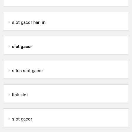
slot gacor hari ini
slot gacor
situs slot gacor
link slot
slot gacor