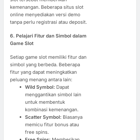
kemenangan. Beberapa situs slot
online menyediakan versi demo
tanpa perlu registrasi atau deposit.
6.
Pelajari Fitur dan Simbol dalam
Game Slot
Setiap game slot memiliki fitur dan
simbol yang berbeda. Beberapa
fitur yang dapat meningkatkan
peluang menang antara lain:
Wild Symbol:
Dapat
menggantikan simbol lain
untuk membentuk
kombinasi kemenangan.
Scatter Symbol:
Biasanya
memicu fitur bonus atau
free spins.
Free Spins:
Memberikan