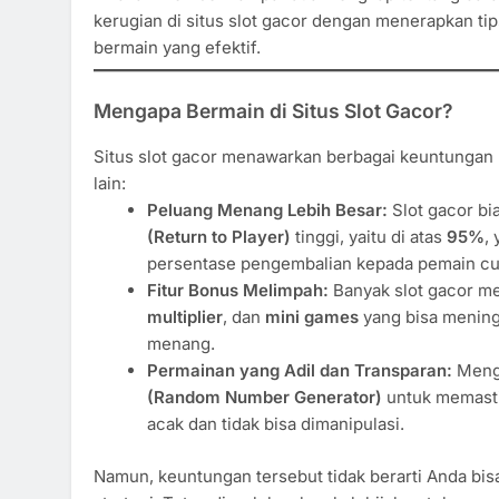
kerugian di situs slot gacor dengan menerapkan tip
bermain yang efektif.
Mengapa Bermain di Situs Slot Gacor?
Situs slot gacor menawarkan berbagai keuntungan 
lain:
Peluang Menang Lebih Besar:
Slot gacor bi
(Return to Player)
tinggi, yaitu di atas
95%
, 
persentase pengembalian kepada pemain cuk
Fitur Bonus Melimpah:
Banyak slot gacor 
multiplier
, dan
mini games
yang bisa mening
menang.
Permainan yang Adil dan Transparan:
Meng
(Random Number Generator)
untuk memasti
acak dan tidak bisa dimanipulasi.
Namun, keuntungan tersebut tidak berarti Anda bis