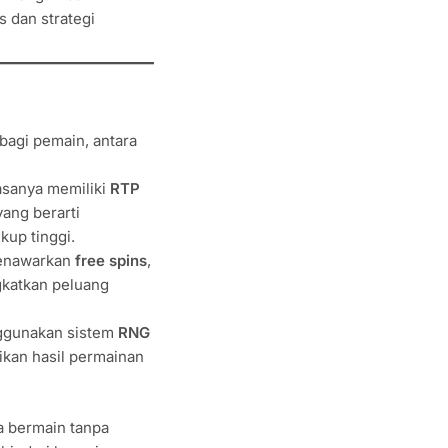
s dan strategi
bagi pemain, antara
asanya memiliki
RTP
yang berarti
up tinggi.
menawarkan
free spins
,
katkan peluang
gunakan sistem
RNG
kan hasil permainan
a bermain tanpa