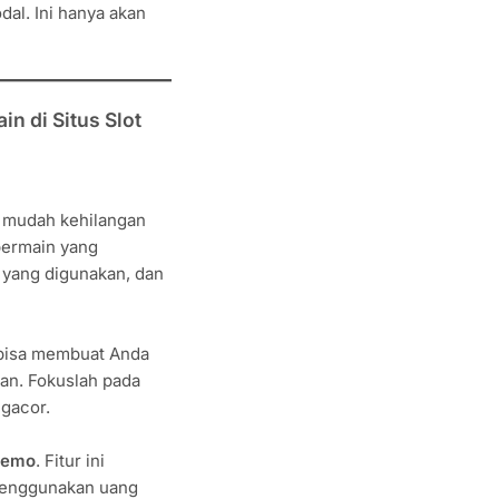
l. Ini hanya akan
n di Situs Slot
n mudah kehilangan
 bermain yang
yang digunakan, dan
 bisa membuat Anda
nan. Fokuslah pada
 gacor.
demo
. Fitur ini
menggunakan uang