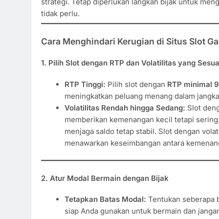
strategi. Tetap diperlukan langkah bijak untuk men
tidak perlu.
Cara Menghindari Kerugian di Situs Slot G
1.
Pilih Slot dengan RTP dan Volatilitas yang Sesua
RTP Tinggi:
Pilih slot dengan
RTP minimal 
meningkatkan peluang menang dalam jangka
Volatilitas Rendah hingga Sedang:
Slot deng
memberikan kemenangan kecil tetapi serin
menjaga saldo tetap stabil. Slot dengan volat
menawarkan keseimbangan antara kemenanga
2.
Atur Modal Bermain dengan Bijak
Tetapkan Batas Modal:
Tentukan seberapa 
siap Anda gunakan untuk bermain dan jangan 