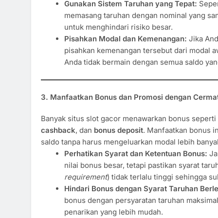
Gunakan Sistem Taruhan yang Tepat:
Seper
memasang taruhan dengan nominal yang sama
untuk menghindari risiko besar.
Pisahkan Modal dan Kemenangan:
Jika And
pisahkan kemenangan tersebut dari modal a
Anda tidak bermain dengan semua saldo yan
3.
Manfaatkan Bonus dan Promosi dengan Cerma
Banyak situs slot gacor menawarkan bonus seperti
cashback
, dan
bonus deposit
. Manfaatkan bonus 
saldo tanpa harus mengeluarkan modal lebih banya
Perhatikan Syarat dan Ketentuan Bonus:
Ja
nilai bonus besar, tetapi pastikan syarat taru
requirement
) tidak terlalu tinggi sehingga su
Hindari Bonus dengan Syarat Taruhan Berle
bonus dengan persyaratan taruhan maksima
penarikan yang lebih mudah.