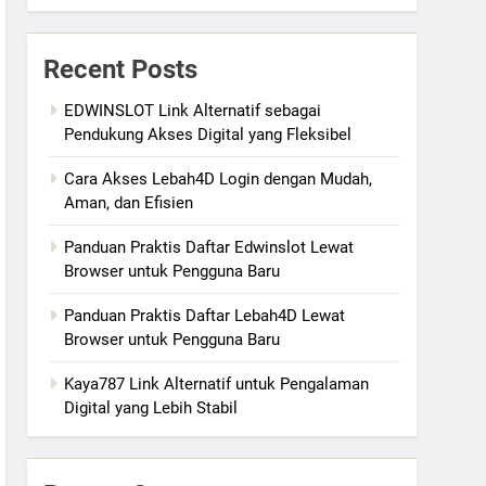
Recent Posts
EDWINSLOT Link Alternatif sebagai
Pendukung Akses Digital yang Fleksibel
Cara Akses Lebah4D Login dengan Mudah,
Aman, dan Efisien
Panduan Praktis Daftar Edwinslot Lewat
Browser untuk Pengguna Baru
Panduan Praktis Daftar Lebah4D Lewat
Browser untuk Pengguna Baru
Kaya787 Link Alternatif untuk Pengalaman
Digital yang Lebih Stabil