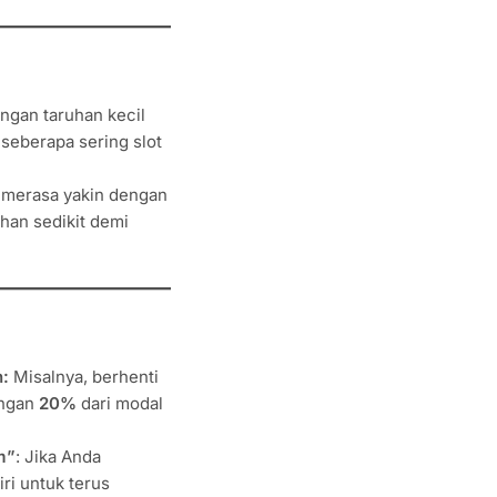
ngan taruhan kecil
seberapa sering slot
 merasa yakin dengan
uhan sedikit demi
:
Misalnya, berhenti
angan
20%
dari modal
m”
: Jika Anda
ri untuk terus