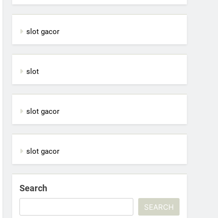
slot gacor
slot
slot gacor
slot gacor
Search
SEARCH