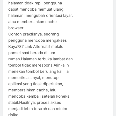
halaman tidak rapi, pengguna
dapat mencoba memuat ulang
halaman, mengubah orientasi layar,
atau membersihkan cache
browser.
Contoh praktisnya, seorang
pengguna mencoba mengakses
Kaya787 Link Alternatif melalui
ponsel saat berada di luar
rumah.Halaman terbuka lambat dan
tombol tidak merespons.Alih-alih
menekan tombol berulang kali, ia
memeriksa sinyal, menutup
aplikasi yang tidak diperlukan,
membersihkan cache, lalu
mencoba kembali setelah koneksi
stabil.Hasilnya, proses akses
menjadi lebih terarah dan minim
risiko.