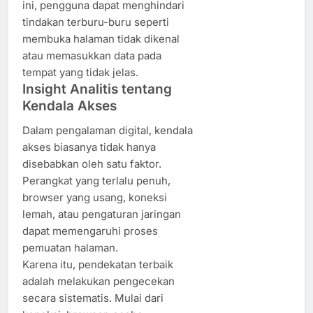
ini, pengguna dapat menghindari
tindakan terburu-buru seperti
membuka halaman tidak dikenal
atau memasukkan data pada
tempat yang tidak jelas.
Insight Analitis tentang
Kendala Akses
Dalam pengalaman digital, kendala
akses biasanya tidak hanya
disebabkan oleh satu faktor.
Perangkat yang terlalu penuh,
browser yang usang, koneksi
lemah, atau pengaturan jaringan
dapat memengaruhi proses
pemuatan halaman.
Karena itu, pendekatan terbaik
adalah melakukan pengecekan
secara sistematis. Mulai dari