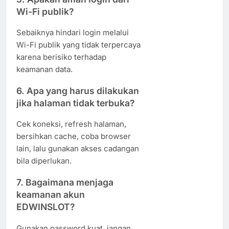
Wi-Fi publik?
Sebaiknya hindari login melalui
Wi-Fi publik yang tidak terpercaya
karena berisiko terhadap
keamanan data.
6. Apa yang harus dilakukan
jika halaman tidak terbuka?
Cek koneksi, refresh halaman,
bersihkan cache, coba browser
lain, lalu gunakan akses cadangan
bila diperlukan.
7. Bagaimana menjaga
keamanan akun
EDWINSLOT?
Gunakan password kuat, jangan