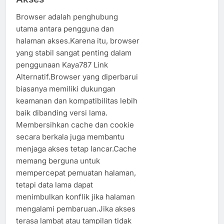
Browser adalah penghubung
utama antara pengguna dan
halaman akses.Karena itu, browser
yang stabil sangat penting dalam
penggunaan Kaya787 Link
Alternatif.Browser yang diperbarui
biasanya memiliki dukungan
keamanan dan kompatibilitas lebih
baik dibanding versi lama.
Membersihkan cache dan cookie
secara berkala juga membantu
menjaga akses tetap lancar.Cache
memang berguna untuk
mempercepat pemuatan halaman,
tetapi data lama dapat
menimbulkan konflik jika halaman
mengalami pembaruan.Jika akses
terasa lambat atau tampilan tidak