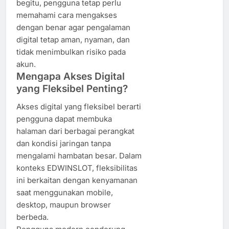
begitu, pengguna tetap perlu
memahami cara mengakses
dengan benar agar pengalaman
digital tetap aman, nyaman, dan
tidak menimbulkan risiko pada
akun.
Mengapa Akses Digital
yang Fleksibel Penting?
Akses digital yang fleksibel berarti
pengguna dapat membuka
halaman dari berbagai perangkat
dan kondisi jaringan tanpa
mengalami hambatan besar. Dalam
konteks EDWINSLOT, fleksibilitas
ini berkaitan dengan kenyamanan
saat menggunakan mobile,
desktop, maupun browser
berbeda.