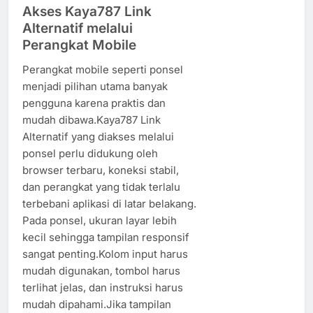
Akses Kaya787 Link
Alternatif melalui
Perangkat Mobile
Perangkat mobile seperti ponsel
menjadi pilihan utama banyak
pengguna karena praktis dan
mudah dibawa.Kaya787 Link
Alternatif yang diakses melalui
ponsel perlu didukung oleh
browser terbaru, koneksi stabil,
dan perangkat yang tidak terlalu
terbebani aplikasi di latar belakang.
Pada ponsel, ukuran layar lebih
kecil sehingga tampilan responsif
sangat penting.Kolom input harus
mudah digunakan, tombol harus
terlihat jelas, dan instruksi harus
mudah dipahami.Jika tampilan