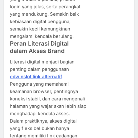
login yang jelas, serta perangkat
yang mendukung. Semakin baik
kebiasaan digital pengguna,
semakin kecil kemungkinan
mengalami kendala berulang.
Peran Literasi Digital
dalam Akses Brand
Literasi digital menjadi bagian
penting dalam penggunaan
edwinslot link alternatif
.
Pengguna yang memahami
keamanan browser, pentingnya
koneksi stabil, dan cara mengenali
halaman yang wajar akan lebih siap
menghadapi kendala akses.
Dalam praktiknya, akses digital
yang fleksibel bukan hanya
tentang memiliki link cadangan.