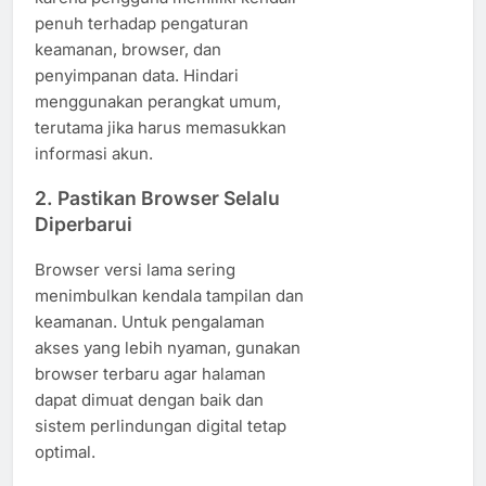
penuh terhadap pengaturan
keamanan, browser, dan
penyimpanan data. Hindari
menggunakan perangkat umum,
terutama jika harus memasukkan
informasi akun.
2. Pastikan Browser Selalu
Diperbarui
Browser versi lama sering
menimbulkan kendala tampilan dan
keamanan. Untuk pengalaman
akses yang lebih nyaman, gunakan
browser terbaru agar halaman
dapat dimuat dengan baik dan
sistem perlindungan digital tetap
optimal.