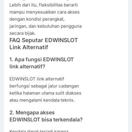
Lebih dari itu, fleksibilitas berarti
mampu menyesuaikan cara akses
dengan kondisi perangkat,
jaringan, dan kebutuhan pengguna
secara bijak.
FAQ Seputar EDWINSLOT
Link Alternatif
1. Apa fungsi EDWINSLOT
link alternatif?
EDWINSLOT link alternatif
berfungsi sebagai jalur cadangan
ketika halaman utama sulit diakses
atau mengalami kendala teknis.
2. Mengapa akses
EDWINSLOT bisa terkendala?
Kendala dapat terjadi karena