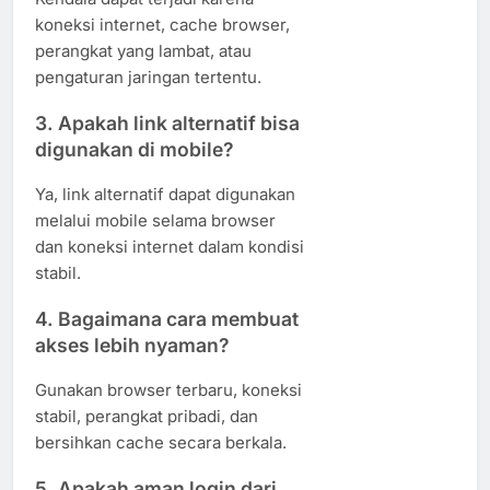
koneksi internet, cache browser,
perangkat yang lambat, atau
pengaturan jaringan tertentu.
3. Apakah link alternatif bisa
digunakan di mobile?
Ya, link alternatif dapat digunakan
melalui mobile selama browser
dan koneksi internet dalam kondisi
stabil.
4. Bagaimana cara membuat
akses lebih nyaman?
Gunakan browser terbaru, koneksi
stabil, perangkat pribadi, dan
bersihkan cache secara berkala.
5. Apakah aman login dari