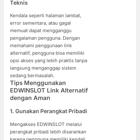
Teknis
Kendala seperti halaman lambat,
error sementara, atau gagal
memuat dapat mengganggu
pengalaman pengguna. Dengan
memahami penggunaan link
alternatif, pengguna bisa memiliki
opsi akses yang lebih praktis tanpa
langsung menganggap sistem
sedang bermasalah.
Tips Menggunakan
EDWINSLOT Link Alternatif
dengan Aman
1. Gunakan Perangkat Pribadi
Mengakses EDWINSLOT melalui
perangkat pribadi lebih disarankan
karena pengguna memiliki kendali