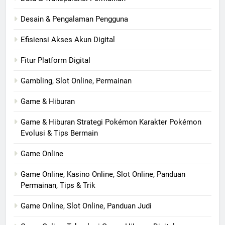
Desain & Pengalaman Pengguna
Efisiensi Akses Akun Digital
Fitur Platform Digital
Gambling, Slot Online, Permainan
Game & Hiburan
Game & Hiburan Strategi Pokémon Karakter Pokémon
Evolusi & Tips Bermain
Game Online
Game Online, Kasino Online, Slot Online, Panduan
Permainan, Tips & Trik
Game Online, Slot Online, Panduan Judi