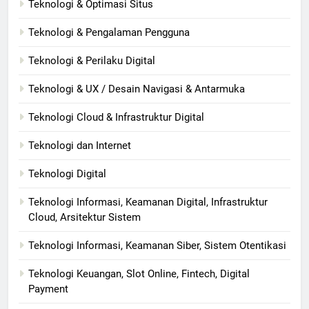
Teknologi & Optimasi Situs
Teknologi & Pengalaman Pengguna
Teknologi & Perilaku Digital
Teknologi & UX / Desain Navigasi & Antarmuka
Teknologi Cloud & Infrastruktur Digital
Teknologi dan Internet
Teknologi Digital
Teknologi Informasi, Keamanan Digital, Infrastruktur
Cloud, Arsitektur Sistem
Teknologi Informasi, Keamanan Siber, Sistem Otentikasi
Teknologi Keuangan, Slot Online, Fintech, Digital
Payment