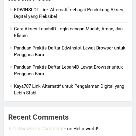
EDWINSLOT Link Alternatif sebagai Pendukung Akses
Digital yang Fleksibel
Cara Akses Lebah4D Login dengan Mudah, Aman, dan
Efisien
Panduan Praktis Daftar Edwinslot Lewat Browser untuk
Pengguna Baru
Panduan Praktis Daftar Lebah4D Lewat Browser untuk
Pengguna Baru
Kaya787 Link Alternatif untuk Pengalaman Digital yang
Lebih Stabil
Recent Comments
A WordPress Commenter
on
Hello world!