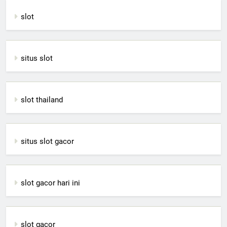
slot
situs slot
slot thailand
situs slot gacor
slot gacor hari ini
slot gacor