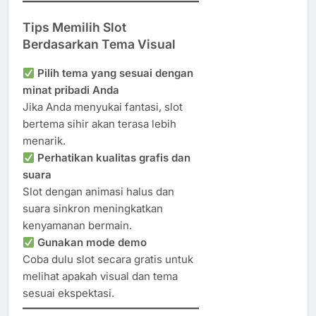
Tips Memilih Slot
Berdasarkan Tema Visual
Pilih tema yang sesuai dengan
minat pribadi Anda
Jika Anda menyukai fantasi, slot
bertema sihir akan terasa lebih
menarik.
Perhatikan kualitas grafis dan
suara
Slot dengan animasi halus dan
suara sinkron meningkatkan
kenyamanan bermain.
Gunakan mode demo
Coba dulu slot secara gratis untuk
melihat apakah visual dan tema
sesuai ekspektasi.