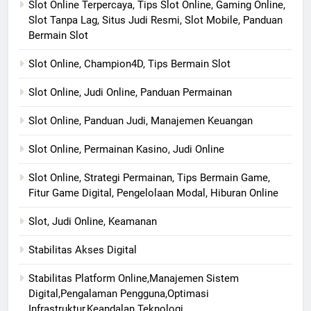
Slot Online Terpercaya, Tips Slot Online, Gaming Online,
Slot Tanpa Lag, Situs Judi Resmi, Slot Mobile, Panduan
Bermain Slot
Slot Online, Champion4D, Tips Bermain Slot
Slot Online, Judi Online, Panduan Permainan
Slot Online, Panduan Judi, Manajemen Keuangan
Slot Online, Permainan Kasino, Judi Online
Slot Online, Strategi Permainan, Tips Bermain Game,
Fitur Game Digital, Pengelolaan Modal, Hiburan Online
Slot, Judi Online, Keamanan
Stabilitas Akses Digital
Stabilitas Platform Online,Manajemen Sistem
Digital,Pengalaman Pengguna,Optimasi
Infrastruktur,Keandalan Teknologi