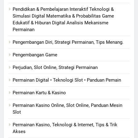
Pendidikan & Pembelajaran Interaktif Teknologi &
Simulasi Digital Matematika & Probabilitas Game
Edukatif & Hiburan Digital Analisis Mekanisme
Permainan
Pengembangan Diri, Strategi Permainan, Tips Menang.
Pengembangan Game
Perjudian, Slot Online, Strategi Permainan
Permainan Digital • Teknologi Slot • Panduan Pemain
Permainan Kartu & Kasino
Permainan Kasino Online, Slot Online, Panduan Mesin
Slot
Permainan Kasino, Teknologi & Internet, Tips & Trik
Akses