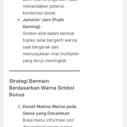
menandakan potensi
kombinasi besar.
Jammin’ Jars (Push
Gaming):
Simbol wild dalam bentuk
toples selai berganti warna
saat bergerak dan
menunjukkan nilai multiplier
yang terus meningkat.
Strategi Bermain
Berdasarkan Warna Simbol
Bonus
Kenali Makna Warna pada
Game yang Dimainkan
Buka menu informasi slot
dan pelajari peran warna