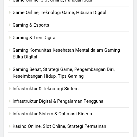
Game Online, Slot Online, Panduan Judi
Game Online, Teknologi Game, Hiburan Digital
Gaming & Esports
Gaming & Tren Digital
Gaming Komunitas Kesehatan Mental dalam Gaming
Etika Digital
Gaming Sehat, Strategi Game, Pengembangan Diri,
Keseimbangan Hidup, Tips Gaming
Infrastruktur & Teknologi Sistem
Infrastruktur Digital & Pengalaman Pengguna
Infrastruktur Sistem & Optimasi Kinerja
Kasino Online, Slot Online, Strategi Permainan