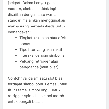
jackpot. Dalam banyak game
modern, simbol ini tidak lagi
disajikan dengan satu warna
standar, melainkan menggunakan
warna yang berbeda-beda
untuk
menandakan:
Tingkat kekuatan atau efek
bonus
Tipe fitur yang akan aktif
Interaksi dengan simbol lain
Peluang retrigger atau
pengganda (multiplier)
Contohnya, dalam satu slot bisa
terdapat simbol bonus emas untuk
fitur utama, simbol ungu untuk
retrigger spin, dan simbol merah
untuk pengali besar.