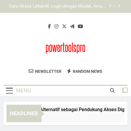
Skip
Panduan Praktis Daftar Edwinslot Lewat Browser
to
untuk Pengguna Baru
content
Panduan Praktis Daftar Lebah4D Lewat Browser
untuk Pengguna Baru
EDWINSLOT Link Alternatif sebagai Pendukung
Akses Digital yang Fleksibel
Cara Akses Lebah4D Login dengan Mudah, Aman,
dan Efisien
Panduan Praktis Daftar Edwinslot Lewat Browser
untuk Pengguna Baru
Power Tools Pro
Dapatkan Alat Pertukangan Berkualitas
Panduan Praktis Daftar Lebah4D Lewat Browser
NEWSLETTER
RANDOM NEWS
untuk Pengguna Baru
Untuk Proyek Anda Di Power Tools Pro.
Kualitas Tinggi Untuk Hasil Kerja Yang
MENU
Maksimal.
WINSLOT Link Alternatif sebagai Pendukung Akses Digital yan
HEADLINES
Month Ago