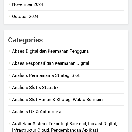
November 2024
October 2024
Categories
Akses Digital dan Keamanan Pengguna
Akses Responsif dan Keamanan Digital
Analisis Permainan & Strategi Slot
Analisis Slot & Statistik
Analisis Slot Harian & Strategi Waktu Bermain
Analisis UX & Antarmuka
Arsitektur Sistem, Teknologi Backend, Inovasi Digital,
Infrastruktur Cloud, Pengembangan Aplikasi