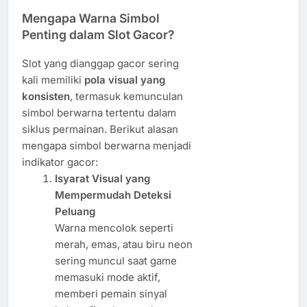
Mengapa Warna Simbol
Penting dalam Slot Gacor?
Slot yang dianggap gacor sering
kali memiliki
pola visual yang
konsisten
, termasuk kemunculan
simbol berwarna tertentu dalam
siklus permainan. Berikut alasan
mengapa simbol berwarna menjadi
indikator gacor:
Isyarat Visual yang
Mempermudah Deteksi
Peluang
Warna mencolok seperti
merah, emas, atau biru neon
sering muncul saat game
memasuki mode aktif,
memberi pemain sinyal