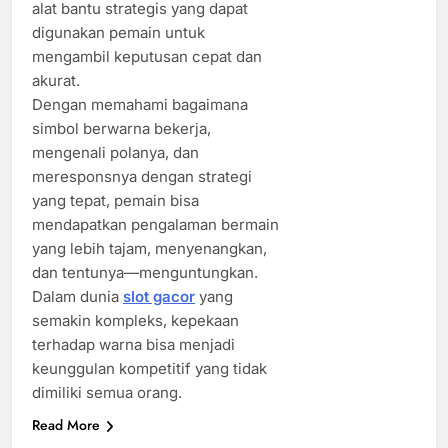
alat bantu strategis yang dapat
digunakan pemain untuk
mengambil keputusan cepat dan
akurat.
Dengan memahami bagaimana
simbol berwarna bekerja,
mengenali polanya, dan
meresponsnya dengan strategi
yang tepat, pemain bisa
mendapatkan pengalaman bermain
yang lebih tajam, menyenangkan,
dan tentunya—menguntungkan.
Dalam dunia
slot gacor
yang
semakin kompleks, kepekaan
terhadap warna bisa menjadi
keunggulan kompetitif yang tidak
dimiliki semua orang.
Read More