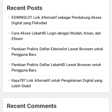
Recent Posts
EDWINSLOT Link Alternatif sebagai Pendukung Akses
Digital yang Fleksibel
Cara Akses Lebah4D Login dengan Mudah, Aman, dan
Efisien
Panduan Praktis Daftar Edwinslot Lewat Browser untuk
Pengguna Baru
Panduan Praktis Daftar Lebah4D Lewat Browser untuk
Pengguna Baru
Kaya787 Link Alternatif untuk Pengalaman Digital yang
Lebih Stabil
Recent Comments