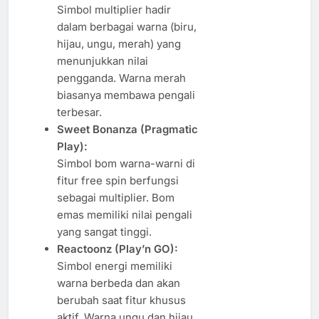
Simbol multiplier hadir
dalam berbagai warna (biru,
hijau, ungu, merah) yang
menunjukkan nilai
pengganda. Warna merah
biasanya membawa pengali
terbesar.
Sweet Bonanza (Pragmatic
Play):
Simbol bom warna-warni di
fitur free spin berfungsi
sebagai multiplier. Bom
emas memiliki nilai pengali
yang sangat tinggi.
Reactoonz (Play’n GO):
Simbol energi memiliki
warna berbeda dan akan
berubah saat fitur khusus
aktif. Warna ungu dan hijau