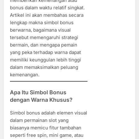
memberikan kemenangan atau
bonus dalam waktu relatif singkat.
Artikel ini akan membahas secara
lengkap makna simbol bonus
berwarna, bagaimana visual
tersebut memengaruhi strategi
bermain, dan mengapa pemain
yang peka terhadap warna dapat
memiliki keunggulan lebih tinggi
dalam memaksimalkan peluang
kemenangan.
Apa Itu Simbol Bonus
dengan Warna Khusus?
Simbol bonus adalah elemen visual
dalam permainan slot yang
biasanya memicu fitur tambahan
seperti free spin, mini game, atau