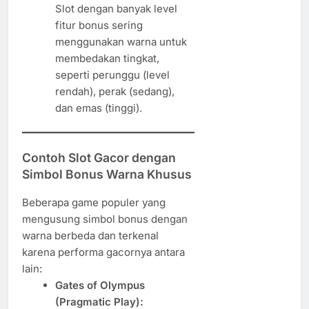
Slot dengan banyak level
fitur bonus sering
menggunakan warna untuk
membedakan tingkat,
seperti perunggu (level
rendah), perak (sedang),
dan emas (tinggi).
Contoh Slot Gacor dengan
Simbol Bonus Warna Khusus
Beberapa game populer yang
mengusung simbol bonus dengan
warna berbeda dan terkenal
karena performa gacornya antara
lain:
Gates of Olympus
(Pragmatic Play):