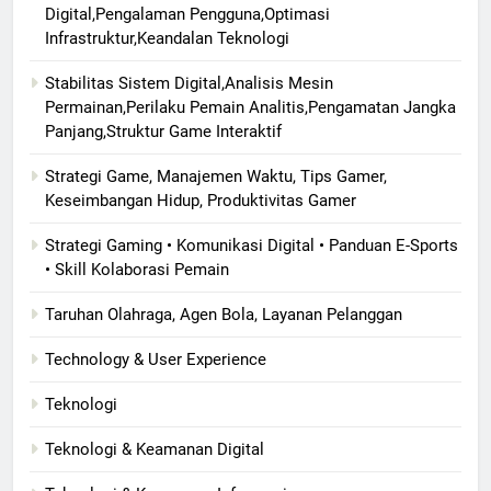
Digital,Pengalaman Pengguna,Optimasi
Infrastruktur,Keandalan Teknologi
Stabilitas Sistem Digital,Analisis Mesin
Permainan,Perilaku Pemain Analitis,Pengamatan Jangka
Panjang,Struktur Game Interaktif
Strategi Game, Manajemen Waktu, Tips Gamer,
Keseimbangan Hidup, Produktivitas Gamer
Strategi Gaming • Komunikasi Digital • Panduan E-Sports
• Skill Kolaborasi Pemain
Taruhan Olahraga, Agen Bola, Layanan Pelanggan
Technology & User Experience
Teknologi
Teknologi & Keamanan Digital