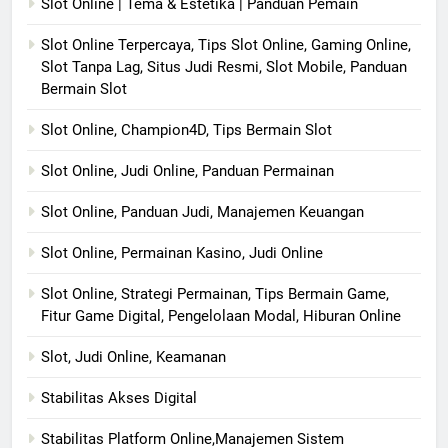
Slot Online | Tema & Estetika | Panduan Pemain
Slot Online Terpercaya, Tips Slot Online, Gaming Online,
Slot Tanpa Lag, Situs Judi Resmi, Slot Mobile, Panduan
Bermain Slot
Slot Online, Champion4D, Tips Bermain Slot
Slot Online, Judi Online, Panduan Permainan
Slot Online, Panduan Judi, Manajemen Keuangan
Slot Online, Permainan Kasino, Judi Online
Slot Online, Strategi Permainan, Tips Bermain Game,
Fitur Game Digital, Pengelolaan Modal, Hiburan Online
Slot, Judi Online, Keamanan
Stabilitas Akses Digital
Stabilitas Platform Online,Manajemen Sistem