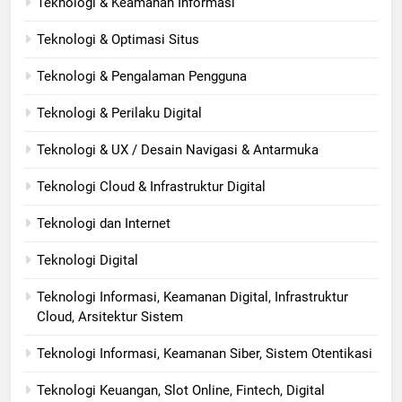
Teknologi & Keamanan Informasi
Teknologi & Optimasi Situs
Teknologi & Pengalaman Pengguna
Teknologi & Perilaku Digital
Teknologi & UX / Desain Navigasi & Antarmuka
Teknologi Cloud & Infrastruktur Digital
Teknologi dan Internet
Teknologi Digital
Teknologi Informasi, Keamanan Digital, Infrastruktur
Cloud, Arsitektur Sistem
Teknologi Informasi, Keamanan Siber, Sistem Otentikasi
Teknologi Keuangan, Slot Online, Fintech, Digital