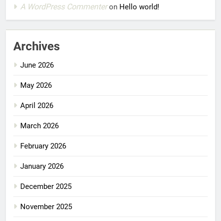
A WordPress Commenter
on
Hello world!
Archives
June 2026
May 2026
April 2026
March 2026
February 2026
January 2026
December 2025
November 2025