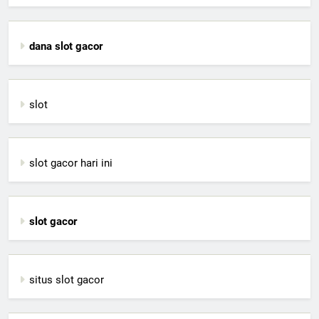
dana slot gacor
slot
slot gacor hari ini
slot gacor
situs slot gacor