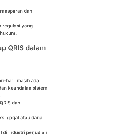
ransparan dan
 regulasi yang
 hukum.
ap QRIS dalam
i-hari, masih ada
dan keandalan sistem
:
 QRIS dan
si gagal atau dana
di industri perjudian