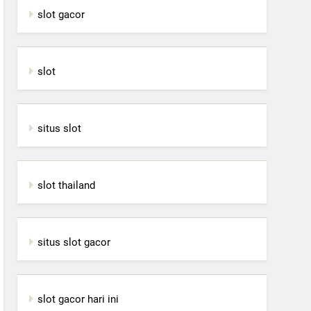
slot gacor
slot
situs slot
slot thailand
situs slot gacor
slot gacor hari ini