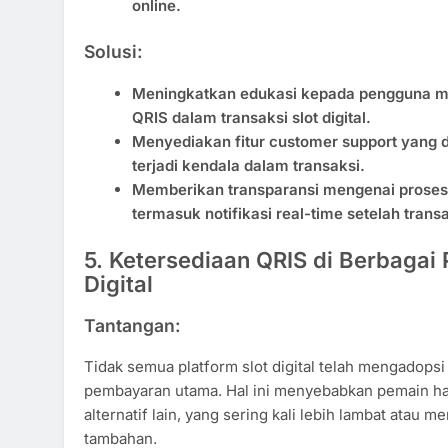
online.
Solusi:
Meningkatkan edukasi kepada pengguna m
QRIS dalam transaksi slot digital.
Menyediakan fitur customer support yang 
terjadi kendala dalam transaksi.
Memberikan transparansi mengenai prose
termasuk notifikasi real-time setelah transa
5. Ketersediaan QRIS di Berbagai 
Digital
Tantangan:
Tidak semua platform slot digital telah mengadops
pembayaran utama. Hal ini menyebabkan pemain h
alternatif lain, yang sering kali lebih lambat atau 
tambahan.