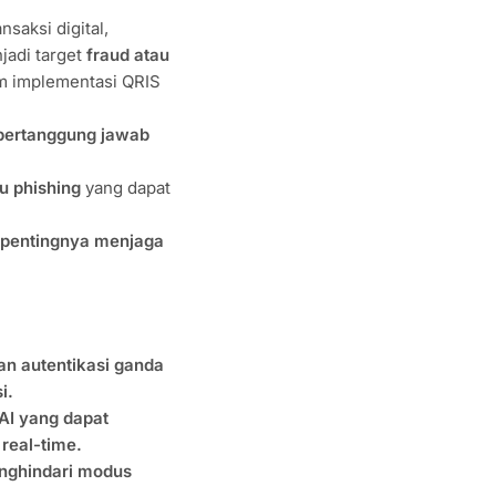
saksi digital,
jadi target
fraud atau
m implementasi QRIS
bertanggung jawab
u phishing
yang dapat
pentingnya menjaga
an autentikasi ganda
i.
AI yang dapat
real-time.
nghindari modus