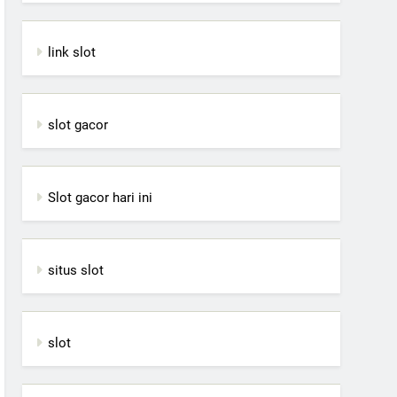
link slot
slot gacor
Slot gacor hari ini
situs slot
slot