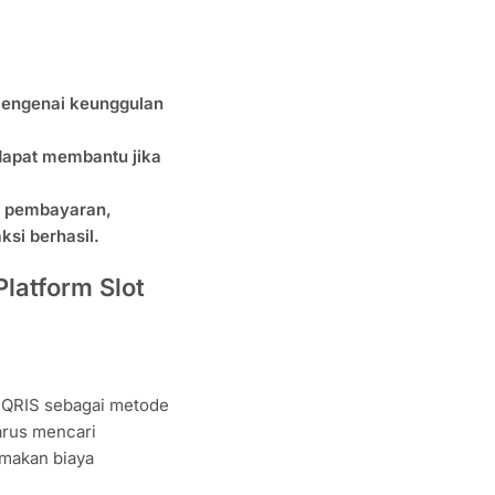
engenai keunggulan
dapat membantu jika
s pembayaran,
ksi berhasil.
Platform Slot
i QRIS sebagai metode
arus mencari
memakan biaya