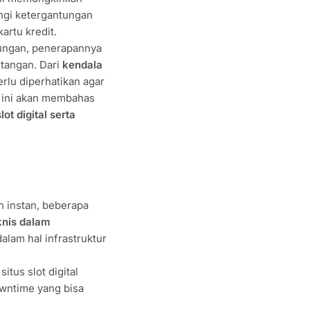
angi ketergantungan
artu kredit.
ungan, penerapannya
antangan. Dari
kendala
erlu diperhatikan agar
l ini akan membahas
t digital serta
.
n instan, beberapa
knis dalam
alam hal infrastruktur
itus slot digital
wntime yang bisa