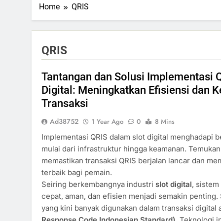
Home
QRIS
QRIS
Tantangan dan Solusi Implementasi Q
Digital: Meningkatkan Efisiensi dan
Transaksi
Ad38752
1 Year Ago
0
8 Mins
Implementasi QRIS dalam slot digital menghadapi b
mulai dari infrastruktur hingga keamanan. Temukan 
memastikan transaksi QRIS berjalan lancar dan m
terbaik bagi pemain.
Seiring berkembangnya industri
slot digital
, siste
cepat, aman, dan efisien menjadi semakin penting. 
yang kini banyak digunakan dalam transaksi digital
Response Code Indonesian Standard)
. Teknologi 