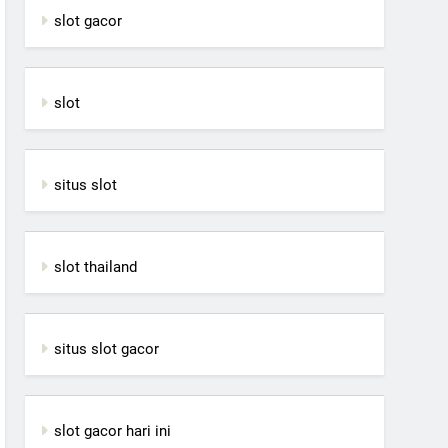
slot gacor
slot
situs slot
slot thailand
situs slot gacor
slot gacor hari ini