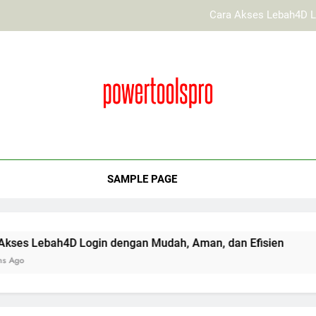
Cara Akses Lebah4D L
Panduan Praktis Daftar Edwinsl
Panduan Praktis Daftar Lebah
EDWINSLOT Link Alternatif sebagai P
er Tools Pro
Cara Akses Lebah4D L
lat Pertukangan Berkualitas Untuk Proyek Anda Di Power Tools 
Panduan Praktis Daftar Edwinsl
SAMPLE PAGE
Panduan Praktis Daftar Lebah
4D Login dengan Mudah, Aman, dan Efisien
Panduan Pra
2 Months Ago