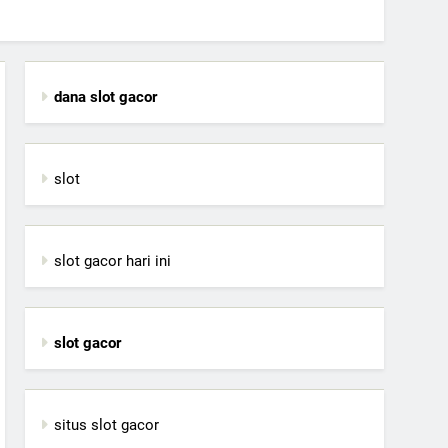
dana slot gacor
slot
slot gacor hari ini
slot gacor
situs slot gacor