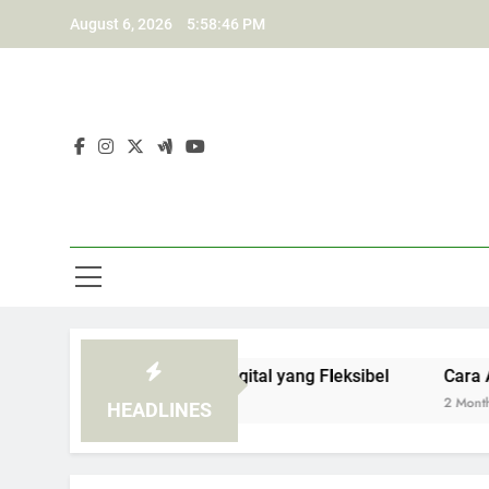
Skip
August 6, 2026
5:58:47 PM
to
content
Pow
Dapatkan A
ndukung Akses Digital yang Fleksibel
Cara Akses Lebah
2 Months Ago
HEADLINES