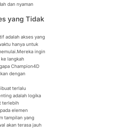
dah dan nyaman
s yang Tidak
tif adalah akses yang
waktu hanya untuk
memulai.Mereka ingin
 ke langkah
mengapa Champion4D
itkan dengan
buat terlalu
nting adalah logika
 terlebih
ripada elemen
m tampilan yang
wal akan terasa jauh