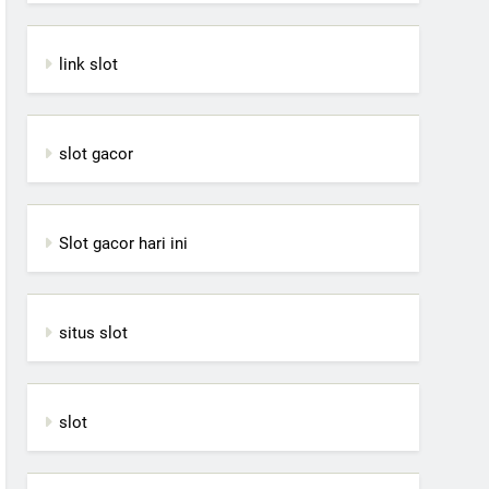
link slot
slot gacor
Slot gacor hari ini
situs slot
slot