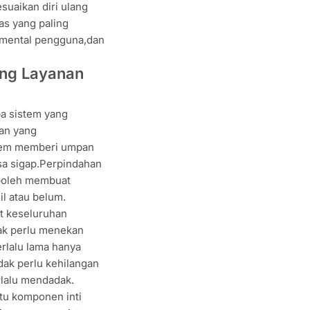
suaikan diri ulang
tas yang paling
 mental pengguna,dan
ang Layanan
pa sistem yang
lan yang
stem memberi umpan
asa sigap.Perpindahan
 boleh membuat
l atau belum.
t keseluruhan
ak perlu menekan
erlalu lama hanya
dak perlu kehilangan
rlalu mendadak.
tu komponen inti