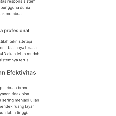
itas respons sistem
 pengguna dunia
tidak membuat
a profesional
tilah teknis,tetapi
nsif biasanya terasa
on4D akan lebih mudah
 sistemnya terus
.
n Efektivitas
ap sebuah brand
ayanan tidak bisa
u sering menjadi ujian
pendek,ruang layar
uh lebih tinggi.