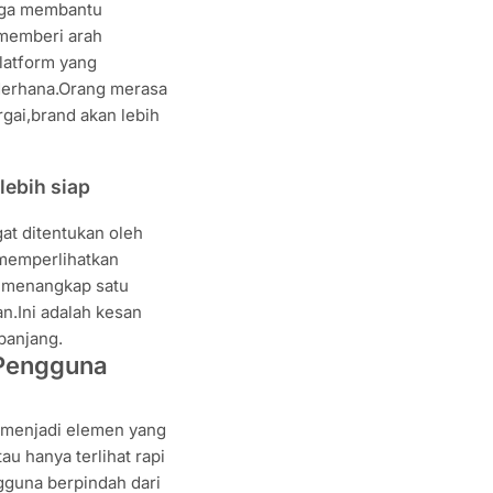
juga membantu
memberi arah
platform yang
erhana.Orang merasa
gai,brand akan lebih
lebih siap
at ditentukan oleh
memperlihatkan
n menangkap satu
an.Ini adalah kesan
panjang.
 Pengguna
i menjadi elemen yang
u hanya terlihat rapi
gguna berpindah dari