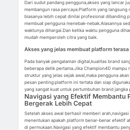
Dari sudut pandang pengguna,akses yang lancar 
membangun rasa percaya.Platform yang langsung 
biasanya lebih cepat dinilai profesional dibanding 
membuat pengguna menebak-nebak.Alasannya sed
waktunya dihargai.Dan ketika waktu pengguna dihar
mudah memperoleh citra yang baik.
Akses yang jelas membuat platform terasa 
Pada banyak pengalaman digital,kualitas brand sang
beberapa detik pertama.Jika Champion4D mampu 
struktur yang jelas sejak awal,maka pengguna aka
pesan penting:platform ini tertata dan siap digunak
yang sangat kuat untuk pertumbuhan brand jangka 
Navigasi yang Efektif Membantu
Bergerak Lebih Cepat
Setelah akses awal berhasil memberi arah,navigas
menentukan apakah platform benar-benar efektif ata
di permukaan.Navigasi yang efektif membantu pen