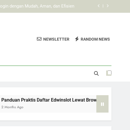
ogin dengan Mudah, Aman, dan Efisien
ot Lewat Browser untuk Pengguna Baru
4D Lewat Browser untuk Pengguna Baru
NEWSLETTER
RANDOM NEWS
endukung Akses Digital yang Fleksibel
ogin dengan Mudah, Aman, dan Efisien
Pro. Kualitas Tinggi Untuk Hasil Kerja Yang Maksimal.
ot Lewat Browser untuk Pengguna Baru
4D Lewat Browser untuk Pengguna Baru
ktis Daftar Edwinslot Lewat Browser untuk Pengguna Baru