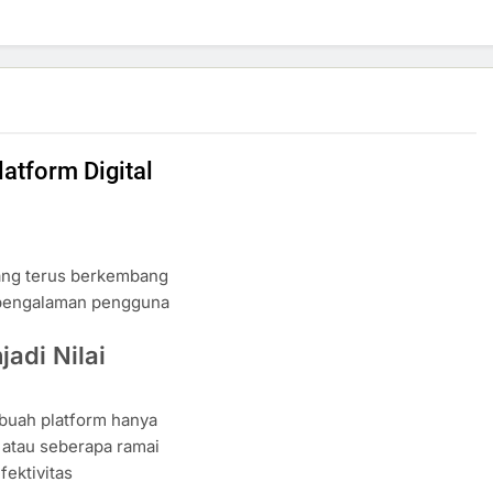
atform Digital
ang terus berkembang
n pengalaman pengguna
adi Nilai
sebuah platform hanya
 atau seberapa ramai
fektivitas